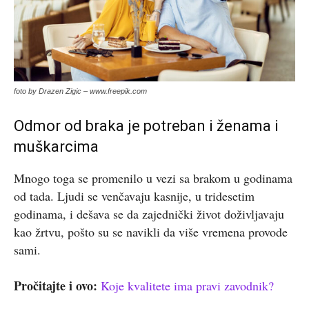
foto by Drazen Zigic – www.freepik.com
Odmor od braka je potreban i ženama i
muškarcima
Mnogo toga se promenilo u vezi sa brakom u godinama
od tada. Ljudi se venčavaju kasnije, u tridesetim
godinama, i dešava se da zajednički život doživljavaju
kao žrtvu, pošto su se navikli da više vremena provode
sami.
Pročitajte i ovo:
Koje kvalitete ima pravi zavodnik?