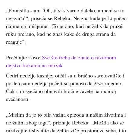
„Pomislila sam: ‘Oh, ti si stvarno daleko, a meni se to
ne sviđa’“, priseća se Rebeka. Ne zna kada je Li počeo
da menja mišljenje, „To je ono, kad ne želiš da pružiš
ruku prerano, kad ne znaš kako će druga strana da
reaguje“.
Pročitajte i ovo:
Sve što treba da znate o razornom
dejstvu kokaina na mozak
Četiri nedelje kasnije, otišli su u bračno savetovalište i
posle osam nedelja počeli su ponovo da žive zajedno.
Čak su i svečano obnovili bračne zavete na manjoj
svečanosti.
„Mislim da je to bila važna epizoda u našim životima i
ne žalim zbog toga“, priznaje Rebeka. „Možda ako se
razdvojite i shvatite da želite više prostora za sebe, i to