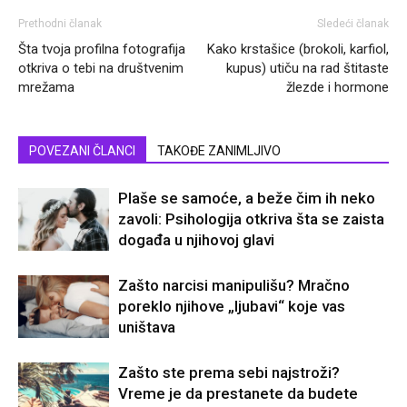
Prethodni članak
Sledeći članak
Šta tvoja profilna fotografija
Kako krstašice (brokoli, karfiol,
otkriva o tebi na društvenim
kupus) utiču na rad štitaste
mrežama
žlezde i hormone
POVEZANI ČLANCI
TAKOĐE ZANIMLJIVO
Plaše se samoće, a beže čim ih neko
zavoli: Psihologija otkriva šta se zaista
događa u njihovoj glavi
Zašto narcisi manipulišu? Mračno
poreklo njihove „ljubavi“ koje vas
uništava
Zašto ste prema sebi najstroži?
Vreme je da prestanete da budete