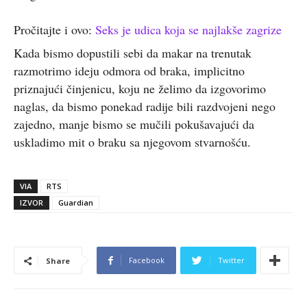
Pročitajte i ovo:
Seks je udica koja se najlakše zagrize
Kada bismo dopustili sebi da makar na trenutak
razmotrimo ideju odmora od braka, implicitno
priznajući činjenicu, koju ne želimo da izgovorimo
naglas, da bismo ponekad radije bili razdvojeni nego
zajedno, manje bismo se mučili pokušavajući da
uskladimo mit o braku sa njegovom stvarnošću.
VIA
RTS
IZVOR
Guardian
Facebook
Twitter
Share