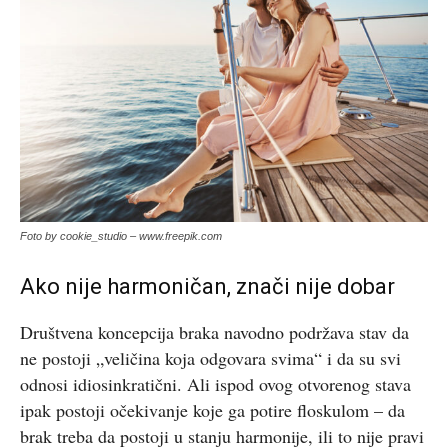
Foto by cookie_studio – www.freepik.com
Ako nije harmoničan, znači nije dobar
Društvena koncepcija braka navodno podržava stav da
ne postoji „veličina koja odgovara svima“ i da su svi
odnosi idiosinkratični. Ali ispod ovog otvorenog stava
ipak postoji očekivanje koje ga potire floskulom – da
brak treba da postoji u stanju harmonije, ili to nije pravi