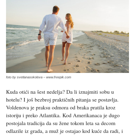
foto by svetlanasokolova – www.freepik.com
Kuda otići na šest nedelja? Da li iznajmiti sobu u
hotelu? I još bezbroj praktičnih pitanja se postavlja.
Voldenova je praksu odmora od braka pratila kroz
istoriju i preko Atlantika. Kod Amerikanaca je dugo
postojala tradicija da su žene tokom leta sa decom
odlazile iz grada, a muž je ostajao kod kuće da radi, i