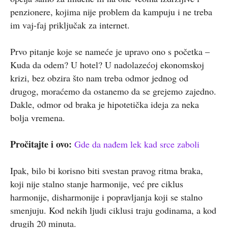
penzionere, kojima nije problem da kampuju i ne treba
im vaj-faj priključak za internet.
Prvo pitanje koje se nameće je upravo ono s početka –
Kuda da odem? U hotel? U nadolazećoj ekonomskoj
krizi, bez obzira što nam treba odmor jednog od
drugog, moraćemo da ostanemo da se grejemo zajedno.
Dakle, odmor od braka je hipotetička ideja za neka
bolja vremena.
Pročitajte i ovo:
Gde da nađem lek kad srce zaboli
Ipak, bilo bi korisno biti svestan pravog ritma braka,
koji nije stalno stanje harmonije, već pre ciklus
harmonije, disharmonije i popravljanja koji se stalno
smenjuju. Kod nekih ljudi ciklusi traju godinama, a kod
drugih 20 minuta.