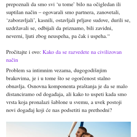
prepoznali da smo svi ‘u tome’ bilo na očigledan ili
suptilan način – ogovarali smo partnera, zanovetali,
‘zaboravljali’, kasnili, ostavljali prljave sudove, durili se,
uzdržavali se, odbijali da priznamo, bili zavidni,
neverni, ljuti zbog neuspeha, pa čak i uspeha.“
Pročitajte i ovo:
Kako da se razvedete na civilizovan
način
Problem sa intimnim vezama, dugogodišnjim
brakovima, je i u tome što se ogorčenost stalno
obnavlja. Osnovna komponenta praštanja je da se malo
distanciramo od događaja, ali kako to uspeti kada smo
vrsta koja pronalazi šablone u svemu, a uvek postoji
novi događaj koji će nas podsetiti na prethodni?