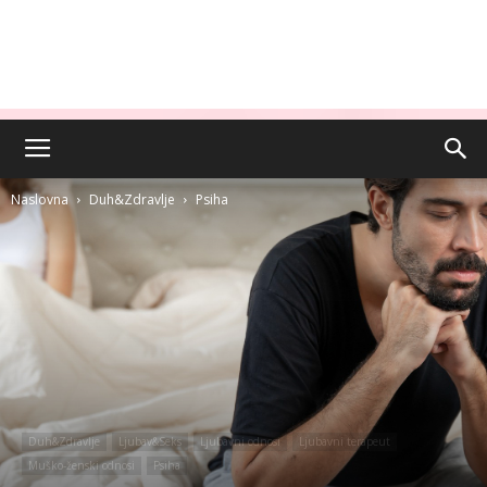
Naslovna
Duh&Zdravlje
Psiha
Duh&Zdravlje
Ljubav&Seks
Ljubavni odnosi
Ljubavni terapeut
Muško-ženski odnosi
Psiha