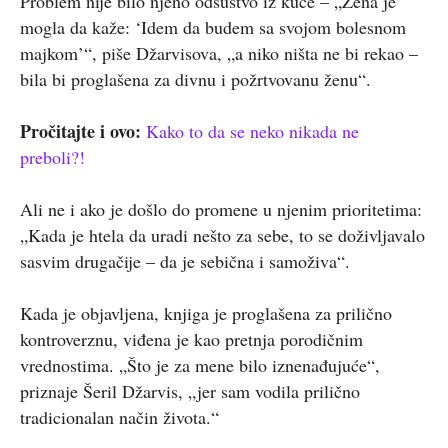
Problem nije bilo njeno odsustvo iz kuće – „Žena je
mogla da kaže: ‘Idem da budem sa svojom bolesnom
majkom’“, piše Džarvisova, „a niko ništa ne bi rekao –
bila bi proglašena za divnu i požrtvovanu ženu“.
Pročitajte i ovo:
Kako to da se neko nikada ne
preboli?!
Ali ne i ako je došlo do promene u njenim prioritetima:
„Kada je htela da uradi nešto za sebe, to se doživljavalo
sasvim drugačije – da je sebična i samoživa“.
Kada je objavljena, knjiga je proglašena za prilično
kontroverznu, viđena je kao pretnja porodičnim
vrednostima. „Što je za mene bilo iznenađujuće“,
priznaje Šeril Džarvis, „jer sam vodila prilično
tradicionalan način života.“