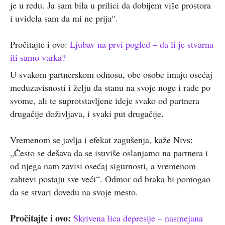
je u redu. Ja sam bila u prilici da dobijem više prostora
i uvidela sam da mi ne prija“.
Pročitajte i ovo:
Ljubav na prvi pogled – da li je stvarna
ili samo varka?
U svakom partnerskom odnosu, obe osobe imaju osećaj
međuzavisnosti i želju da stanu na svoje noge i rade po
svome, ali te suprotstavljene ideje svako od partnera
drugačije doživljava, i svaki put drugačije.
Vremenom se javlja i efekat zagušenja, kaže Nivs:
„Često se dešava da se isuviše oslanjamo na partnera i
od njega nam zavisi osećaj sigurnosti, a vremenom
zahtevi postaju sve veći“. Odmor od braka bi pomogao
da se stvari dovedu na svoje mesto.
Pročitajte i ovo:
Skrivena lica depresije – nasmejana