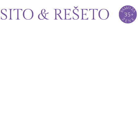
Sito&Rešeto