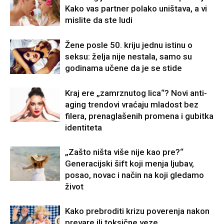
Kako vas partner polako uništava, a vi
mislite da ste ludi
Žene posle 50. kriju jednu istinu o
seksu: želja nije nestala, samo su
godinama učene da je se stide
Kraj ere „zamrznutog lica“? Novi anti-
aging trendovi vraćaju mladost bez
filera, prenaglašenih promena i gubitka
identiteta
„Zašto ništa više nije kao pre?“
Generacijski šift koji menja ljubav,
posao, novac i način na koji gledamo
život
Kako prebroditi krizu poverenja nakon
prevare ili toksične veze