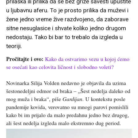
prilaska ili prilika da se bez griže savesti upustite
u ljubavnu aferu. To je prosto prilika da muževi i
žene jedno vreme žive razdvojeno, da zaborave
sitne nesuglasice i shvate koliko jedno drugom
nedostaju. Tako bi bar to trebalo da izgleda u
teoriji.
Pročitajte i ovo:
Kako da ostvarimo vezu u kojoj ćemo
se osećati kao celovita ličnost i slobodno voleti?
Novinarka Silija Volden nedavno je objavila da uzima
šestonedeljni odmor od braka – „Šest nedelja daleko od
mog muža i braka“, piše
Gardijan
. U kontekstu posle
pandemije kovida, verovatno su mnogi parovi pomislili
kako bi im prijalo da malo predahnu jedno bez drugog,
ali šest nedelja izgleda malo ekstremno dug period.