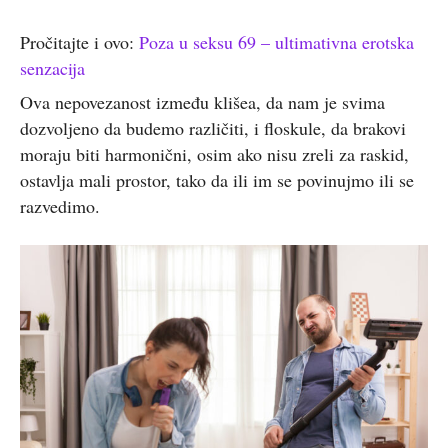
Pročitajte i ovo:
Poza u seksu 69 – ultimativna erotska
senzacija
Ova nepovezanost između klišea, da nam je svima
dozvoljeno da budemo različiti, i floskule, da brakovi
moraju biti harmonični, osim ako nisu zreli za raskid,
ostavlja mali prostor, tako da ili im se povinujmo ili se
razvedimo.