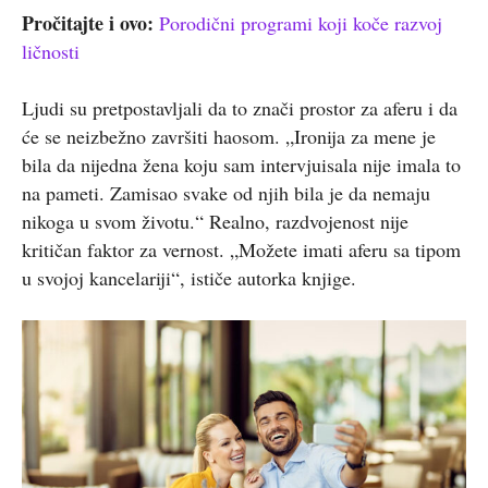
Pročitajte i ovo:
Porodični programi koji koče razvoj
ličnosti
Ljudi su pretpostavljali da to znači prostor za aferu i da
će se neizbežno završiti haosom. „Ironija za mene je
bila da nijedna žena koju sam intervjuisala nije imala to
na pameti. Zamisao svake od njih bila je da nemaju
nikoga u svom životu.“ Realno, razdvojenost nije
kritičan faktor za vernost. „Možete imati aferu sa tipom
u svojoj kancelariji“, ističe autorka knjige.