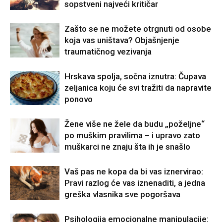
sopstveni najveći kritičar
Zašto se ne možete otrgnuti od osobe
koja vas uništava? Objašnjenje
traumatičnog vezivanja
Hrskava spolja, sočna iznutra: Čupava
zeljanica koju će svi tražiti da napravite
ponovo
Žene više ne žele da budu „poželjne“
po muškim pravilima – i upravo zato
muškarci ne znaju šta ih je snašlo
Vaš pas ne kopa da bi vas iznervirao:
Pravi razlog će vas iznenaditi, a jedna
greška vlasnika sve pogoršava
Psihologija emocionalne manipulacije: