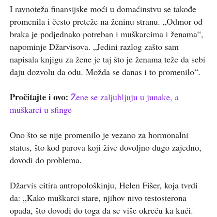
I ravnoteža finansijske moći u domaćinstvu se takođe
promenila i često preteže na ženinu stranu. „Odmor od
braka je podjednako potreban i muškarcima i ženama“,
napominje Džarvisova. „Jedini razlog zašto sam
napisala knjigu za žene je taj što je ženama teže da sebi
daju dozvolu da odu. Možda se danas i to promenilo“.
Pročitajte i ovo:
Žene se zaljubljuju u junake, a
muškarci u sfinge
Ono što se nije promenilo je vezano za hormonalni
status, što kod parova koji žive dovoljno dugo zajedno,
dovodi do problema.
Džarvis citira antropološkinju, Helen Fišer, koja tvrdi
da: „Kako muškarci stare, njihov nivo testosterona
opada, što dovodi do toga da se više okreću ka kući.