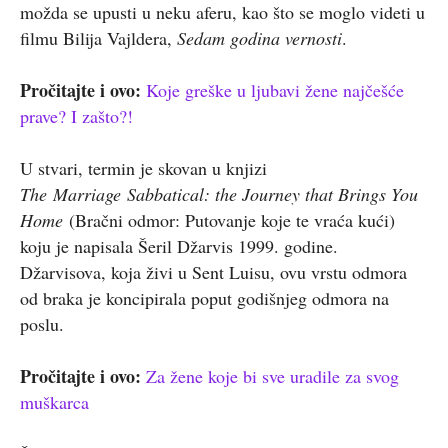
možda se upusti u neku aferu, kao što se moglo videti u
filmu Bilija Vajldera,
Sedam godina vernosti
.
Pročitajte i ovo:
Koje greške u ljubavi žene najčešće
prave? I zašto?!
U stvari, termin je skovan u knjizi
The Marriage Sabbatical: the Journey that Brings You
Home
(Bračni odmor: Putovanje koje te vraća kući)
koju je napisala Šeril Džarvis 1999. godine.
Džarvisova, koja živi u Sent Luisu, ovu vrstu odmora
od braka je koncipirala poput godišnjeg odmora na
poslu.
Pročitajte i ovo:
Za žene koje bi sve uradile za svog
muškarca