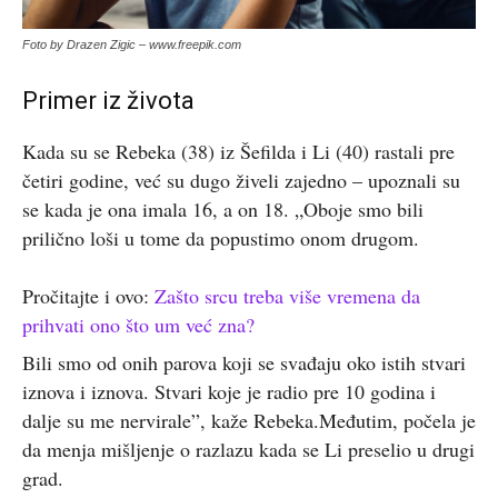
Foto by Drazen Zigic – www.freepik.com
Primer iz života
Kada su se Rebeka (38) iz Šefilda i Li (40) rastali pre
četiri godine, već su dugo živeli zajedno – upoznali su
se kada je ona imala 16, a on 18. „Oboje smo bili
prilično loši u tome da popustimo onom drugom.
Pročitajte i ovo:
Zašto srcu treba više vremena da
prihvati ono što um već zna?
Bili smo od onih parova koji se svađaju oko istih stvari
iznova i iznova. Stvari koje je radio pre 10 godina i
dalje su me nervirale”, kaže Rebeka.Međutim, počela je
da menja mišljenje o razlazu kada se Li preselio u drugi
grad.