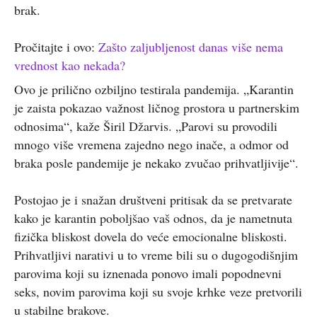
brak.
Pročitajte i ovo:
Zašto zaljubljenost danas više nema
vrednost kao nekada?
Ovo je prilično ozbiljno testirala pandemija. „Karantin
je zaista pokazao važnost ličnog prostora u partnerskim
odnosima“, kaže Širil Džarvis. „Parovi su provodili
mnogo više vremena zajedno nego inače, a odmor od
braka posle pandemije je nekako zvučao prihvatljivije“.
Postojao je i snažan društveni pritisak da se pretvarate
kako je karantin poboljšao vaš odnos, da je nametnuta
fizička bliskost dovela do veće emocionalne bliskosti.
Prihvatljivi narativi u to vreme bili su o dugogodišnjim
parovima koji su iznenada ponovo imali popodnevni
seks, novim parovima koji su svoje krhke veze pretvorili
u stabilne brakove.