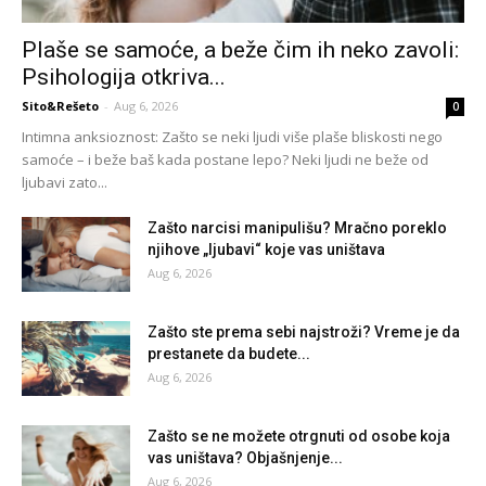
Plaše se samoće, a beže čim ih neko zavoli:
Psihologija otkriva...
Sito&Rešeto
-
Aug 6, 2026
0
Intimna anksioznost: Zašto se neki ljudi više plaše bliskosti nego
samoće – i beže baš kada postane lepo? Neki ljudi ne beže od
ljubavi zato...
Zašto narcisi manipulišu? Mračno poreklo
njihove „ljubavi“ koje vas uništava
Aug 6, 2026
Zašto ste prema sebi najstroži? Vreme je da
prestanete da budete...
Aug 6, 2026
Zašto se ne možete otrgnuti od osobe koja
vas uništava? Objašnjenje...
Aug 6, 2026