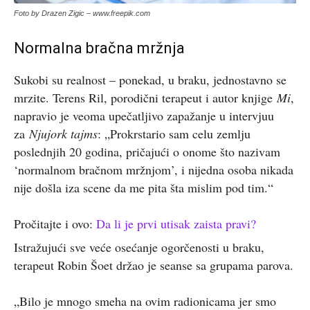
Foto by Drazen Zigic – www.freepik.com
Normalna bračna mržnja
Sukobi su realnost – ponekad, u braku, jednostavno se
mrzite. Terens Ril, porodični terapeut i autor knjige
Mi
,
napravio je veoma upečatljivo zapažanje u intervjuu
za
Njujork tajms
: „Prokrstario sam celu zemlju
poslednjih 20 godina, pričajući o onome što nazivam
‘normalnom bračnom mržnjom’, i nijedna osoba nikada
nije došla iza scene da me pita šta mislim pod tim.“
Pročitajte i ovo:
Da li je prvi utisak zaista pravi?
Istražujući sve veće osećanje ogorčenosti u braku,
terapeut Robin Šoet držao je seanse sa grupama parova.
„Bilo je mnogo smeha na ovim radionicama jer smo