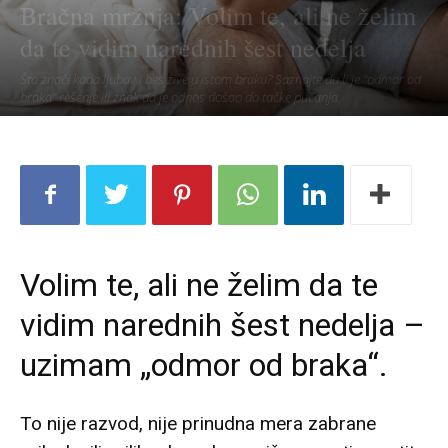
Bračna mržnja: Volim te, ali ne želim
da te vidim narednih šest nedelja
Šta znači kada ljubav i bes žive u istom braku? Saznajte da li je “odmor od
braka” rešenje ili znak da je odnos došao do tačke pucanja.
Volim te, ali ne želim da te
vidim narednih šest nedelja –
uzimam „odmor od braka“.
To nije razvod, nije prinudna mera zabrane