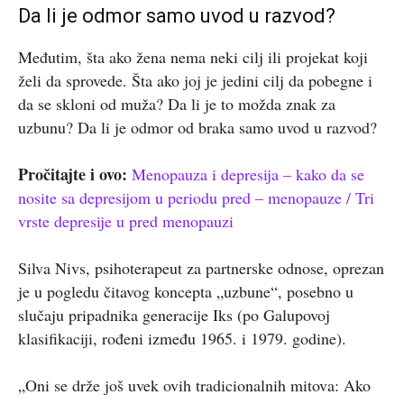
Da li je odmor samo uvod u razvod?
Međutim, šta ako žena nema neki cilj ili projekat koji
želi da sprovede. Šta ako joj je jedini cilj da pobegne i
da se skloni od muža? Da li je to možda znak za
uzbunu? Da li je odmor od braka samo uvod u razvod?
Pročitajte i ovo:
Menopauza i depresija – kako da se
nosite sa depresijom u periodu pred – menopauze / Tri
vrste depresije u pred menopauzi
Silva Nivs, psihoterapeut za partnerske odnose, oprezan
je u pogledu čitavog koncepta „uzbune“, posebno u
slučaju pripadnika generacije Iks (po Galupovoj
klasifikaciji, rođeni između 1965. i 1979. godine).
„Oni se drže još uvek ovih tradicionalnih mitova: Ako