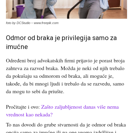
foto by DCStudio – www.freepik.com
Odmor od braka je privilegija samo za
imućne
Određeni broj advokatskih firmi prijavio je porast broja
zahteva za razvod braka. Možda je neki od njih trebalo
da pokušaju sa odmorom od braka, ali moguće je,
takođe, da bi mnogi ljudi i trebalo da se razvedu, samo
da mogu to sebi da priušte.
Pročitajte i ovo:
Zašto zaljubljenost danas više nema
vrednost kao nekada?
To nas dovodi do grube stvarnosti da je odmor od braka
opcija samo za imućne ili na one veoma izdržljive i