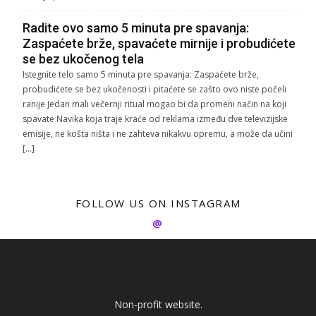
Radite ovo samo 5 minuta pre spavanja:
Zaspaćete brže, spavaćete mirnije i probudićete
se bez ukočenog tela
Istegnite telo samo 5 minuta pre spavanja: Zaspaćete brže,
probudićete se bez ukočenosti i pitaćete se zašto ovo niste počeli
ranije Jedan mali večernji ritual mogao bi da promeni način na koji
spavate Navika koja traje kraće od reklama između dve televizijske
emisije, ne košta ništa i ne zahteva nikakvu opremu, a može da učini
[…]
FOLLOW US ON INSTAGRAM
@
Non-profit website.