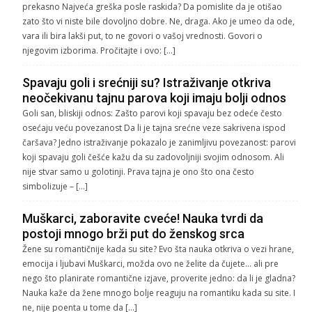
prekasno Najveća greška posle raskida? Da pomislite da je otišao
zato što vi niste bile dovoljno dobre. Ne, draga. Ako je umeo da ode,
vara ili bira lakši put, to ne govori o vašoj vrednosti. Govori o
njegovim izborima. Pročitajte i ovo: […]
Spavaju goli i srećniji su? Istraživanje otkriva
neočekivanu tajnu parova koji imaju bolji odnos
Goli san, bliskiji odnos: Zašto parovi koji spavaju bez odeće često
osećaju veću povezanost Da li je tajna srećne veze sakrivena ispod
čaršava? Jedno istraživanje pokazalo je zanimljivu povezanost: parovi
koji spavaju goli češće kažu da su zadovoljniji svojim odnosom. Ali
nije stvar samo u golotinji. Prava tajna je ono što ona često
simbolizuje – […]
Muškarci, zaboravite cveće! Nauka tvrdi da
postoji mnogo brži put do ženskog srca
Žene su romantičnije kada su site? Evo šta nauka otkriva o vezi hrane,
emocija i ljubavi Muškarci, možda ovo ne želite da čujete… ali pre
nego što planirate romantične izjave, proverite jedno: da li je gladna?
Nauka kaže da žene mnogo bolje reaguju na romantiku kada su site. I
ne, nije poenta u tome da […]