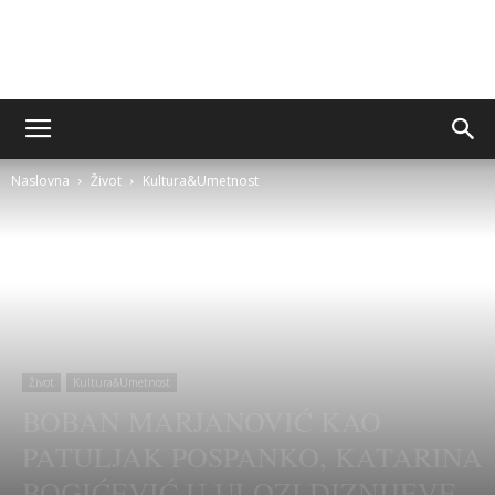
Sito&Rešeto
Naslovna
Život
Kultura&Umetnost
Život
Kultura&Umetnost
BOBAN MARJANOVIĆ KAO
PATULJAK POSPANKO, KATARINA
BOGIĆEVIĆ U ULOZI DIZNIJEVE