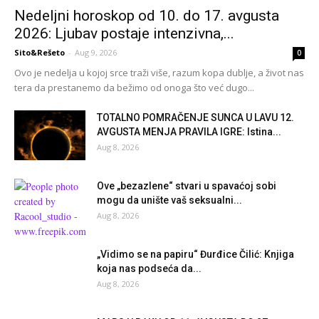
Nedeljni horoskop od 10. do 17. avgusta
2026: Ljubav postaje intenzivna,...
Sito&Rešeto
-
Aug 9, 2026
0
Ovo je nedelja u kojoj srce traži više, razum kopa dublje, a život nas
tera da prestanemo da bežimo od onoga što već dugo...
TOTALNO POMRAČENJE SUNCA U LAVU 12.
AVGUSTA MENJA PRAVILA IGRE: Istina...
Aug 8, 2026
Ove „bezazlene“ stvari u spavaćoj sobi
mogu da unište vaš seksualni...
Aug 8, 2026
„Vidimo se na papiru“ Đurđice Čilić: Knjiga
koja nas podseća da...
Aug 8, 2026