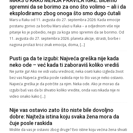
MARS U RAKU MENJA PRAVILA IGRE: Bićemo
spremni da se borimo za ono što volimo – ali i da
eksplodiramo zbog onoga što smo dugo ćutali
Mars u Raku od 11. avgusta do 27. septembra 2026: Kada emocije
postanu gorivo za borbu Mars ulazi u Raka – a odjednom više nije
pitanje ko je pobedio, nego za koga smo spremni da se borimo. Od
11. avgusta do 27. septembra 2026. planeta akcije, strasti, borbe i
nagona prolazi kroz znak emocija, doma, […]
Pusti ga da te izgubi: Najveća greška nije kada
neko ode – već kada ti zaboraviš koliko vrediš
Ne jurite ga! Ako ne vidi vašu vrednost, neka oseti kako izgleda život
bez vas Najveća greška posle raskida nije to što vas je neko ostavio.
Najveća greška je da potrčite za njim. Neka ode. Ako je morao da
izgubi baš vas da bi shvatio koliko vredite, onda vas nikada nije ni
video onako kako […]
Nije vas ostavio zato što niste bile dovoljno
dobre: Najteža istina koju svaka žena mora da
čuje posle raskida
Mislite da vas je ostavio zbog druge? Evo istine koju većina žena shvati