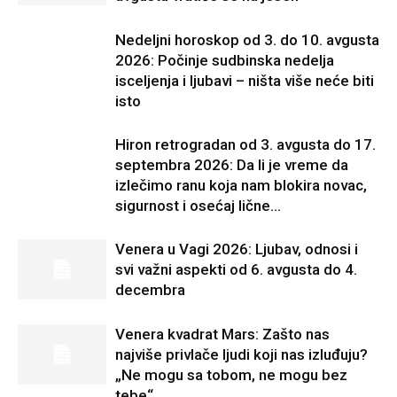
Nedeljni horoskop od 3. do 10. avgusta
2026: Počinje sudbinska nedelja
isceljenja i ljubavi – ništa više neće biti
isto
Hiron retrogradan od 3. avgusta do 17.
septembra 2026: Da li je vreme da
izlečimo ranu koja nam blokira novac,
sigurnost i osećaj lične...
Venera u Vagi 2026: Ljubav, odnosi i
svi važni aspekti od 6. avgusta do 4.
decembra
Venera kvadrat Mars: Zašto nas
najviše privlače ljudi koji nas izluđuju?
„Ne mogu sa tobom, ne mogu bez
tebe“