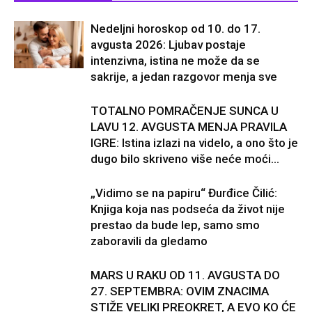
Nedeljni horoskop od 10. do 17.
avgusta 2026: Ljubav postaje
intenzivna, istina ne može da se
sakrije, a jedan razgovor menja sve
TOTALNO POMRAČENJE SUNCA U
LAVU 12. AVGUSTA MENJA PRAVILA
IGRE: Istina izlazi na videlo, a ono što je
dugo bilo skriveno više neće moći...
„Vidimo se na papiru“ Đurđice Čilić:
Knjiga koja nas podseća da život nije
prestao da bude lep, samo smo
zaboravili da gledamo
MARS U RAKU OD 11. AVGUSTA DO
27. SEPTEMBRA: OVIM ZNACIMA
STIŽE VELIKI PREOKRET, A EVO KO ĆE