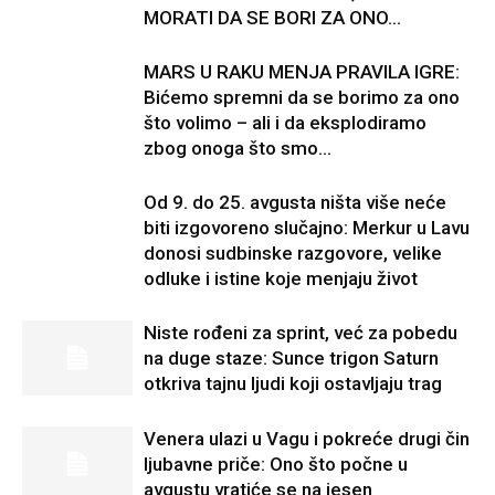
MORATI DA SE BORI ZA ONO...
MARS U RAKU MENJA PRAVILA IGRE:
Bićemo spremni da se borimo za ono
što volimo – ali i da eksplodiramo
zbog onoga što smo...
Od 9. do 25. avgusta ništa više neće
biti izgovoreno slučajno: Merkur u Lavu
donosi sudbinske razgovore, velike
odluke i istine koje menjaju život
Niste rođeni za sprint, već za pobedu
na duge staze: Sunce trigon Saturn
otkriva tajnu ljudi koji ostavljaju trag
Venera ulazi u Vagu i pokreće drugi čin
ljubavne priče: Ono što počne u
avgustu vratiće se na jesen