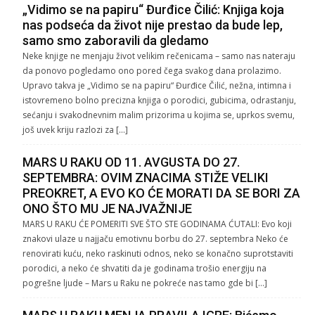
„Vidimo se na papiru“ Đurđice Čilić: Knjiga koja
nas podseća da život nije prestao da bude lep,
samo smo zaboravili da gledamo
Neke knjige ne menjaju život velikim rečenicama – samo nas nateraju
da ponovo pogledamo ono pored čega svakog dana prolazimo.
Upravo takva je „Vidimo se na papiru“ Đurđice Čilić, nežna, intimna i
istovremeno bolno precizna knjiga o porodici, gubicima, odrastanju,
sećanju i svakodnevnim malim prizorima u kojima se, uprkos svemu,
još uvek kriju razlozi za […]
MARS U RAKU OD 11. AVGUSTA DO 27.
SEPTEMBRA: OVIM ZNACIMA STIŽE VELIKI
PREOKRET, A EVO KO ĆE MORATI DA SE BORI ZA
ONO ŠTO MU JE NAJVAŽNIJE
MARS U RAKU ĆE POMERITI SVE ŠTO STE GODINAMA ĆUTALI: Evo koji
znakovi ulaze u najjaču emotivnu borbu do 27. septembra Neko će
renovirati kuću, neko raskinuti odnos, neko se konačno suprotstaviti
porodici, a neko će shvatiti da je godinama trošio energiju na
pogrešne ljude – Mars u Raku ne pokreće nas tamo gde bi […]