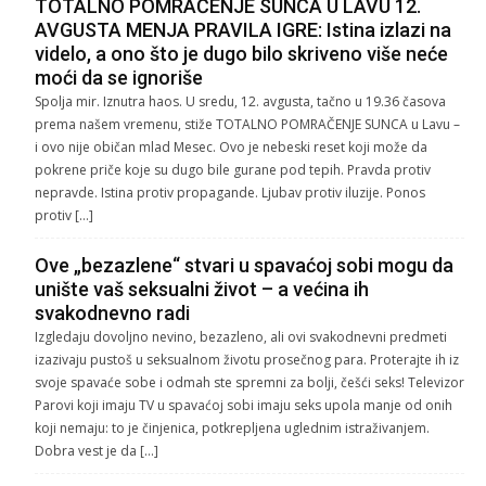
TOTALNO POMRAČENJE SUNCA U LAVU 12.
AVGUSTA MENJA PRAVILA IGRE: Istina izlazi na
videlo, a ono što je dugo bilo skriveno više neće
moći da se ignoriše
Spolja mir. Iznutra haos. U sredu, 12. avgusta, tačno u 19.36 časova
prema našem vremenu, stiže TOTALNO POMRAČENJE SUNCA u Lavu –
i ovo nije običan mlad Mesec. Ovo je nebeski reset koji može da
pokrene priče koje su dugo bile gurane pod tepih. Pravda protiv
nepravde. Istina protiv propagande. Ljubav protiv iluzije. Ponos
protiv […]
Ove „bezazlene“ stvari u spavaćoj sobi mogu da
unište vaš seksualni život – a većina ih
svakodnevno radi
Izgledaju dovoljno nevino, bezazleno, ali ovi svakodnevni predmeti
izazivaju pustoš u seksualnom životu prosečnog para. Proterajte ih iz
svoje spavaće sobe i odmah ste spremni za bolji, češći seks! Televizor
Parovi koji imaju TV u spavaćoj sobi imaju seks upola manje od onih
koji nemaju: to je činjenica, potkrepljena uglednim istraživanjem.
Dobra vest je da […]