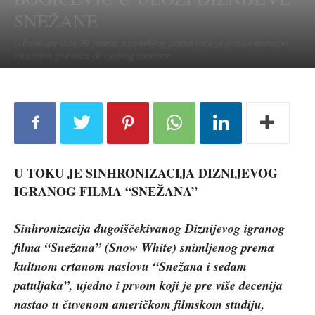
SNEŽANE
U bisokope stiže 20. marta, a sa velikog platna čuće se glasovi domaćih
muzičara, glumaca, ali i jednog sportiste.
U TOKU JE SINHRONIZACIJA DIZNIJEVOG
IGRANOG FILMA “SNEŽANA”
Sinhronizacija dugoiščekivanog Diznijevog igranog
filma “Snežana” (Snow White) snimljenog prema
kultnom crtanom naslovu “Snežana i sedam
patuljaka”, ujedno i prvom koji je pre više decenija
nastao u čuvenom američkom filmskom studiju,