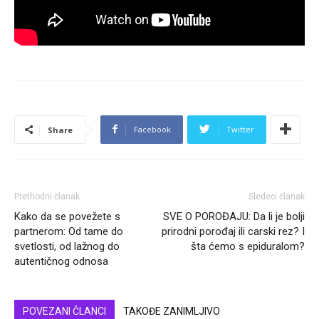
Facebook
Twitter
Share
Prethodni članak
Sledeći članak
Kako da se povežete s
SVE O POROĐAJU: Da li je bolji
partnerom: Od tame do
prirodni porođaj ili carski rez? I
svetlosti, od lažnog do
šta ćemo s epiduralom?
autentičnog odnosa
POVEZANI ČLANCI
TAKOĐE ZANIMLJIVO