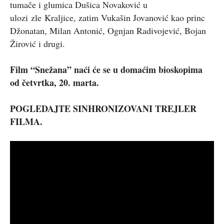
tumače i glumica Dušica Novaković u
ulozi zle Kraljice, zatim Vukašin Jovanović kao princ
Džonatan, Milan Antonić, Ognjan Radivojević, Bojan
Žirović i drugi.
Film “Snežana” naći će se u domaćim bioskopima
od četvrtka, 20. marta.
POGLEDAJTE SINHRONIZOVANI TREJLER
FILMA.