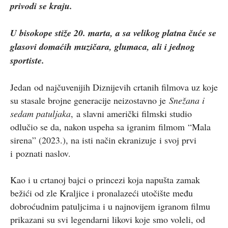
privodi se kraju.
U bisokope stiže 20. marta, a sa velikog platna čuće se
glasovi domaćih muzičara, glumaca, ali i jednog
sportiste.
Jedan od najčuvenijih Diznijevih crtanih filmova uz koje
su stasale brojne generacije neizostavno je
Snežana i
sedam patuljaka
, a slavni američki filmski studio
odlučio se da, nakon uspeha sa igranim filmom “Mala
sirena” (2023.), na isti način ekranizuje i svoj prvi
i poznati naslov.
Kao i u crtanoj bajci o princezi koja napušta zamak
bežići od zle Kraljice i pronalazeći utočište među
dobroćudnim patuljcima i u najnovijem igranom filmu
prikazani su svi legendarni likovi koje smo voleli, od