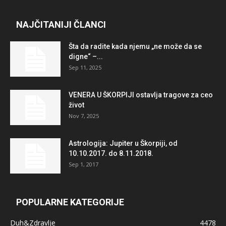
NAJČITANIJI ČLANCI
Šta da radite kada njemu „ne može da se
digne“ –...
Sep 11, 2025
VENERA U ŠKORPIJI ostavlja tragove za ceo
život
Nov 7, 2025
Astrologija: Jupiter u Škorpiji, od
10.10.2017. do 8.11.2018.
Sep 1, 2017
POPULARNE KATEGORIJE
Duh&Zdravlje
4478