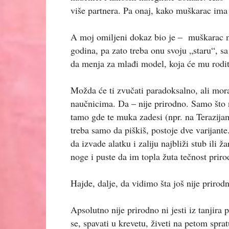
više partnera. Pa onaj, kako muškarac ima
A moj omiljeni dokaz bio je – muškarac mo
godina, pa zato treba onu svoju „staru“, sa
da menja za mlađi model, koja će mu rodit
Možda će ti zvučati paradoksalno, ali mor
naučnicima. Da – nije prirodno. Samo što n
tamo gde te muka zadesi (npr. na Terazijam
treba samo da piškiš, postoje dve varijant
da izvade alatku i zaliju najbliži stub ili 
noge i puste da im topla žuta tečnost prir
Hajde, dalje, da vidimo šta još nije prirod
Apsolutno nije prirodno ni jesti iz tanjira 
se, spavati u krevetu, živeti na petom sprat