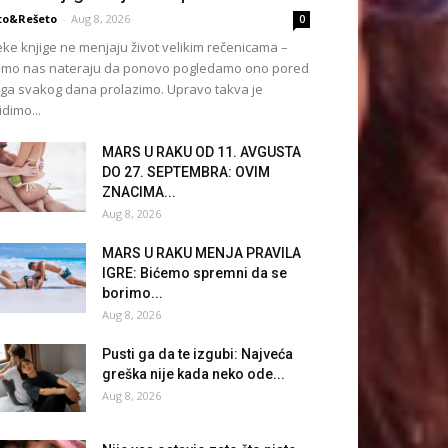
to&Rešeto
-
Aug 8, 2026
0
ke knjige ne menjaju život velikim rečenicama –
mo nas nateraju da ponovo pogledamo ono pored
ga svakog dana prolazimo. Upravo takva je
idimo...
MARS U RAKU OD 11. AVGUSTA
DO 27. SEPTEMBRA: OVIM
ZNACIMA...
Aug 8, 2026
MARS U RAKU MENJA PRAVILA
IGRE: Bićemo spremni da se
borimo...
Aug 8, 2026
Pusti ga da te izgubi: Najveća
greška nije kada neko ode...
Aug 8, 2026