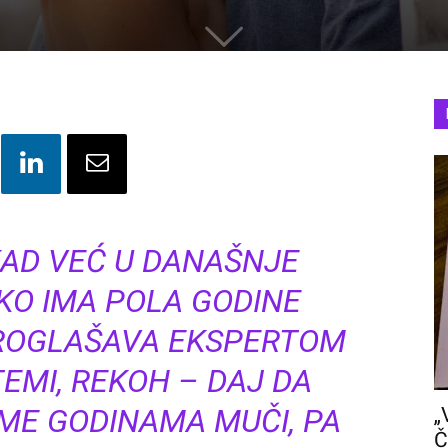
KAD VEĆ U DANAŠNJE
KO IMA POLA GODINE
PROGLAŠAVA EKSPERTOM
TEMI, REKOH – DAJ DA
 ME GODINAMA MUČI, PA
„
Č