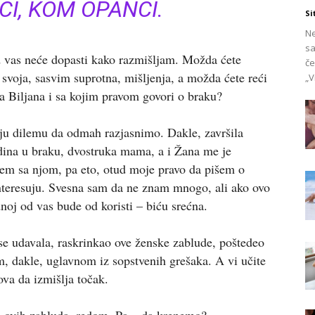
I, KOM OPANCI.
Si
Ne
sa
 vas neće dopasti kako razmišljam. Možda ćete
če
e svoja, sasvim suprotna, mišljenja, a možda ćete reći
„V
a Biljana i sa kojim pravom govori o braku?
ju dilemu da odmah razjasnimo. Dakle, završila
dina u braku, dvostruka mama, a i Žana me je
jem sa njom, pa eto, otud moje pravo da pišem o
teresuju. Svesna sam da ne znam mnogo, ali ako ovo
noj od vas bude od koristi – biću srećna.
e udavala, raskrinkao ove ženske zablude, poštedeo
, dakle, uglavnom iz sopstvenih grešaka. A vi učite
va da izmišlja točak.
od ovih zabluda, redom. Pa – da krenemo?