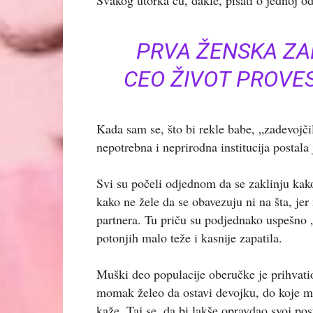
PRVA ŽENSKA ZA
CEO ŽIVOT PROVE
Kada sam se, što bi rekle babe, „zadevojči
nepotrebna i neprirodna institucija postala
Svi su počeli odjednom da se zaklinju kako 
kako ne žele da se obavezuju ni na šta, jer 
partnera. Tu priču su podjednako uspešno „
potonjih malo teže i kasnije zapatila.
Muški deo populacije oberučke je prihvatio
momak želeo da ostavi devojku, do koje mu j
kaže. Taj se, da bi lakše opravdao svoj p