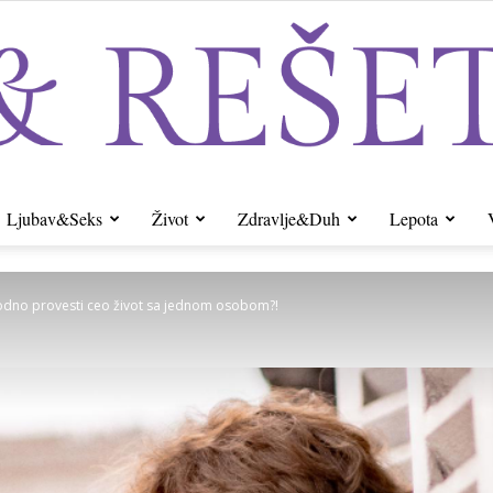
Ljubav&Seks
Život
Zdravlje&Duh
Lepota
Sito&Rešeto
rodno provesti ceo život sa jednom osobom?!