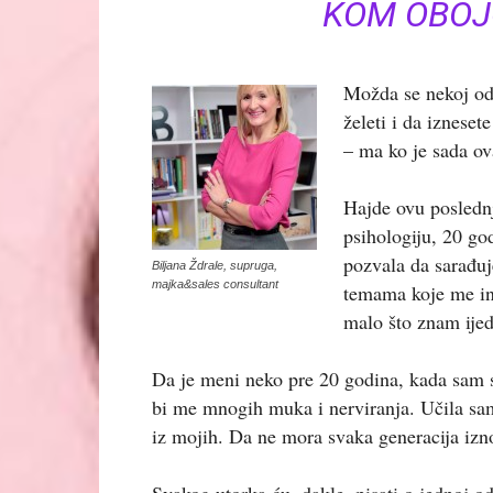
KOM OBOJC
Možda se nekoj od
želeti i da izneset
– ma ko je sada ov
Hajde ovu posledn
psihologiju, 20 go
pozvala da sarađu
Biljana Ždrale, supruga,
majka&sales consultant
temama koje me in
malo što znam ijed
Da je meni neko pre 20 godina, kada sam s
bi me mnogih muka i nerviranja. Učila sam
iz mojih. Da ne mora svaka generacija izno
Svakog utorka ću, dakle, pisati o jednoj 