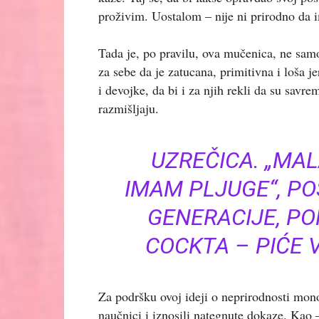
proživim. Uostalom – nije ni prirodno da i
Tada je, po pravilu, ova mučenica, ne samo š
za sebe da je zatucana, primitivna i loša j
i devojke, da bi i za njih rekli da su savr
razmišljaju.
UZREČICA. „MA
IMAM PLJUGE“, P
GENERACIJE, PO
COCKTA – PIĆE V
Za podršku ovoj ideji o neprirodnosti mon
naučnici i iznosili nategnute dokaze. Kao 