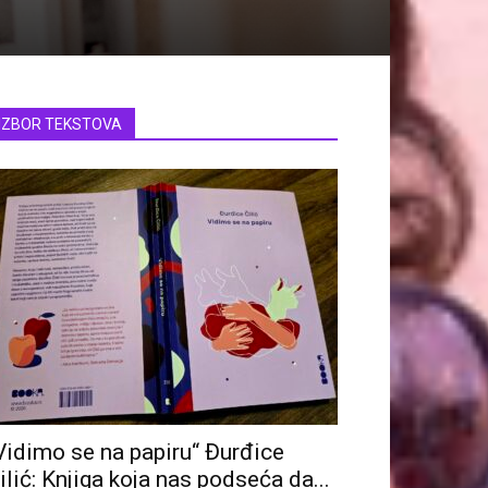
IZBOR TEKSTOVA
Vidimo se na papiru“ Đurđice
ilić: Knjiga koja nas podseća da...