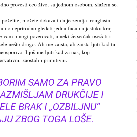
irodno provesti ceo život sa jednom osobom, slažem se.
 poželite, možete dokazati da je zemlja trouglasta,
olutno neprirodno gledati jednu facu na jastuku kraj
e vam mnogi poverovati, a neki će se čak osećati i
e nešto drugo. Ali me zaista, ali zaista ljuti kad tu
eosporivo. I još me ljuti kad za nas, koji
vativni, zaostali i primitivni.
 BORIM SAMO ZA PRAVO
RAZMIŠLJAM DRUKČIJE I
ŽELE BRAK I „OZBILJNU“
AJU ZBOG TOGA LOŠE.