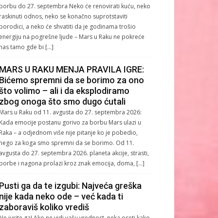
borbu do 27. septembra Neko će renovirati kuću, neko
raskinuti odnos, neko se konačno suprotstaviti
porodici, a neko će shvatiti da je godinama trošio
energiju na pogrešne ljude – Mars u Raku ne pokreće
nas tamo gde bi […]
MARS U RAKU MENJA PRAVILA IGRE:
Bićemo spremni da se borimo za ono
što volimo – ali i da eksplodiramo
zbog onoga što smo dugo ćutali
Mars u Raku od 11. avgusta do 27. septembra 2026:
Kada emocije postanu gorivo za borbu Mars ulazi u
Raka – a odjednom više nije pitanje ko je pobedio,
nego za koga smo spremni da se borimo. Od 11.
avgusta do 27. septembra 2026. planeta akcije, strasti,
borbe i nagona prolazi kroz znak emocija, doma, […]
Pusti ga da te izgubi: Najveća greška
nije kada neko ode – već kada ti
zaboraviš koliko vrediš
Ne jurite ga! Ako ne vidi vašu vrednost, neka oseti kako