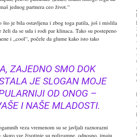
maš jednog partnera ceo život.“
to je bila ostavljena i zbog toga patila, još i mislila
er želi da se uda i rodi par klinaca. Tako su postepeno
emene i „cool“, počele da glume kako isto tako
LA, ZAJEDNO SMO DOK
OSTALA JE SLOGAN MOJE
PULARNIJI OD ONOG –
AŠE I NAŠE MLADOSTI.
ogamnih veza vremenom su se javljali raznorazni
– skoro sve životinje su poligamne, odnosno, imaju