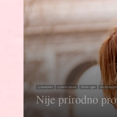
Ljubav&Seks
Ljubavni odnosi
Ženski ugao
Razne autork
Nije prirodno pr