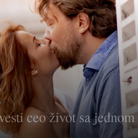
e
ovesti ceo život sa jedno