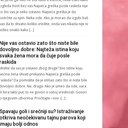
izgleda život bez vas Najveća greška posle raskida nije
to što vas je neko ostavio. Najveća greška je da
potrčite za njim. Neka ode. Ako je morao da izgubi baš
vas da bi shvatio koliko vredite, onda vas nikada nije ni
video onako kako […]
Nije vas ostavio zato što niste bile
dovoljno dobre: Najteža istina koju
svaka žena mora da čuje posle
raskida
Mislite da vas je ostavio zbog druge? Evo istine koju
većina žena shvati prekasno Najveća greška posle
raskida? Da pomislite da je otišao zato što vi niste bile
dovoljno dobre. Ne, draga. Ako je umeo da ode, vara
ili bira lakši put, to ne govori o vašoj vrednosti. Govori
o njegovim izborima. Pročitajte i ovo: […]
Spavaju goli i srećniji su? Istraživanje
otkriva neočekivanu tajnu parova koji
imaju bolji odnos