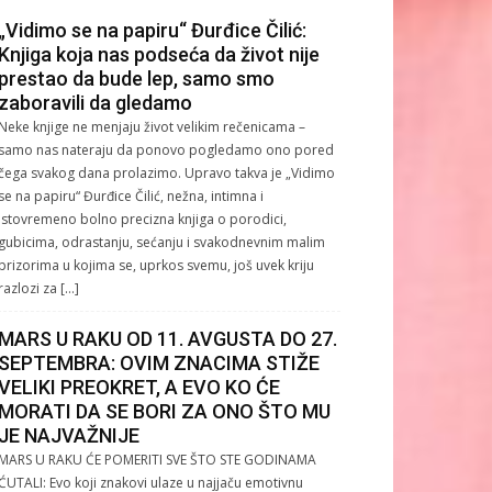
„Vidimo se na papiru“ Đurđice Čilić:
Knjiga koja nas podseća da život nije
prestao da bude lep, samo smo
zaboravili da gledamo
Neke knjige ne menjaju život velikim rečenicama –
samo nas nateraju da ponovo pogledamo ono pored
čega svakog dana prolazimo. Upravo takva je „Vidimo
se na papiru“ Đurđice Čilić, nežna, intimna i
istovremeno bolno precizna knjiga o porodici,
gubicima, odrastanju, sećanju i svakodnevnim malim
prizorima u kojima se, uprkos svemu, još uvek kriju
razlozi za […]
MARS U RAKU OD 11. AVGUSTA DO 27.
SEPTEMBRA: OVIM ZNACIMA STIŽE
VELIKI PREOKRET, A EVO KO ĆE
MORATI DA SE BORI ZA ONO ŠTO MU
JE NAJVAŽNIJE
MARS U RAKU ĆE POMERITI SVE ŠTO STE GODINAMA
ĆUTALI: Evo koji znakovi ulaze u najjaču emotivnu