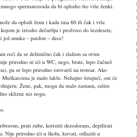
 mnogo spermatozoida da bi oplodio što više ženki.
že da oplodi ženu i kada ima 60 ili čak i više
 kojom je izrodio dečurliju i proživeo do šezdesete,
i još unuka – pardon – dece!
am reći da se delimično čak i slažem sa ovim
ije prirodno ni ići u WC, nego, brate, lepo čučneš
a), pa se lepo prirodno istovariš na trotoar. Ako
e. Muškarcima je malo lakše. Nehajno šetajući, oni će
žardinjeru. Žene, pak, mogu da malo zastanu, rašire
odno sklizne niz nogu.
no.
priborom, prati zube, koristiti dezodorans, depilirati
u. Nije prirodno ići u školu, kuvati, odlaziti u