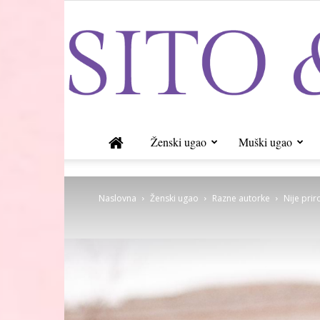
Ženski ugao
Muški ugao
Naslovna
Ženski ugao
Razne autorke
Nije pri