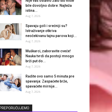
Nije vas ostavio zato što niste
bile dovoljno dobre: Najteža
istina...
Aug 7, 2026
Spavaju goli i srećniji su?
Istraživanje otkriva
neočekivanu tajnu parova koji...
Aug 7, 2026
Muškarci, zaboravite cveće!
Nauka tvrdi da postoji mnogo
brži put do...
Aug 7, 2026
Radite ovo samo 5 minuta pre
spavanja: Zaspaćete brže,
spavaćete mirnije...
Aug 7, 2026
PREPORUČUJEMO