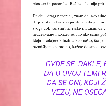
bioskop ili pozorište. Baš kao što nije pr
Dakle – dragi naučnici, znam da, ako silno
da je u stvari korisno pušiti pa i da je aps
svoga dok vas smrt ne rastavi. I znam da ć
neadekvatno i konzervativno ako samo požel
ideju prodajete klincima kao nešto, što je n
razmišljamo suprotno, kažete da smo konzer
OVDE SE, DAKLE,
DA O OVOJ TEMI 
DA SE ONI, KOJI 
VEZU, NE OSEĆ