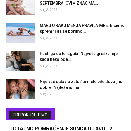
SEPTEMBRA: OVIM ZNACIMA...
Aug 8, 2026
MARS U RAKU MENJA PRAVILA IGRE: Bićemo
spremni da se borimo...
Aug 8, 2026
Pusti ga da te izgubi: Najveća greška nije
kada neko ode...
Aug 8, 2026
Nije vas ostavio zato što niste bile dovoljno
dobre: Najteža istina...
Aug 7, 2026
PREPORUČUJEMO
TOTALNO POMRAČENJE SUNCA U LAVU 12.