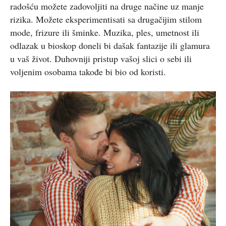
radošću možete zadovoljiti na druge načine uz manje
rizika. Možete eksperimentisati sa drugačijim stilom
mode, frizure ili šminke. Muzika, ples, umetnost ili
odlazak u bioskop doneli bi dašak fantazije ili glamura
u vaš život. Duhovniji pristup vašoj slici o sebi ili
voljenim osobama takođe bi bio od koristi.