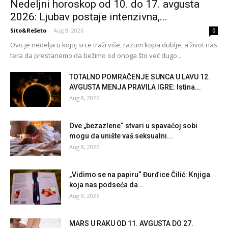
Nedeljni horoskop od 10. do 17. avgusta
2026: Ljubav postaje intenzivna,...
Sito&Rešeto
-
Aug 9, 2026
0
Ovo je nedelja u kojoj srce traži više, razum kopa dublje, a život nas
tera da prestanemo da bežimo od onoga što već dugo...
TOTALNO POMRAČENJE SUNCA U LAVU 12.
AVGUSTA MENJA PRAVILA IGRE: Istina...
Aug 8, 2026
Ove „bezazlene“ stvari u spavaćoj sobi
mogu da unište vaš seksualni...
Aug 8, 2026
„Vidimo se na papiru“ Đurđice Čilić: Knjiga
koja nas podseća da...
Aug 8, 2026
MARS U RAKU OD 11. AVGUSTA DO 27.