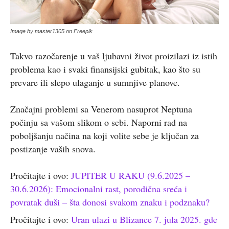
Image by master1305 on Freepik
Takvo razočarenje u vaš ljubavni život proizilazi iz istih
problema kao i svaki finansijski gubitak, kao što su
prevare ili slepo ulaganje u sumnjive planove.
Značajni problemi sa Venerom nasuprot Neptuna
počinju sa vašom slikom o sebi. Naporni rad na
poboljšanju načina na koji volite sebe je ključan za
postizanje vaših snova.
Pročitajte i ovo:
JUPITER U RAKU (9.6.2025 –
30.6.2026): Emocionalni rast, porodična sreća i
povratak duši – šta donosi svakom znaku i podznaku?
Pročitajte i ovo:
Uran ulazi u Blizance 7. jula 2025. gde