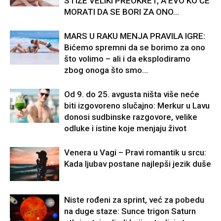
STIŽE VELIKI PREOKRET, A EVO KO ĆE
MORATI DA SE BORI ZA ONO...
MARS U RAKU MENJA PRAVILA IGRE:
Bićemo spremni da se borimo za ono
što volimo – ali i da eksplodiramo
zbog onoga što smo...
Od 9. do 25. avgusta ništa više neće
biti izgovoreno slučajno: Merkur u Lavu
donosi sudbinske razgovore, velike
odluke i istine koje menjaju život
Venera u Vagi – Pravi romantik u srcu:
Kada ljubav postane najlepši jezik duše
Niste rođeni za sprint, već za pobedu
na duge staze: Sunce trigon Saturn