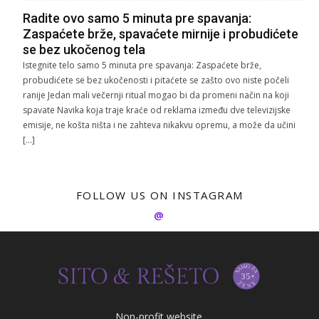
Radite ovo samo 5 minuta pre spavanja:
Zaspaćete brže, spavaćete mirnije i probudićete
se bez ukočenog tela
Istegnite telo samo 5 minuta pre spavanja: Zaspaćete brže,
probudićete se bez ukočenosti i pitaćete se zašto ovo niste počeli
ranije Jedan mali večernji ritual mogao bi da promeni način na koji
spavate Navika koja traje kraće od reklama između dve televizijske
emisije, ne košta ništa i ne zahteva nikakvu opremu, a može da učini
[…]
FOLLOW US ON INSTAGRAM
@
Non-profit website.