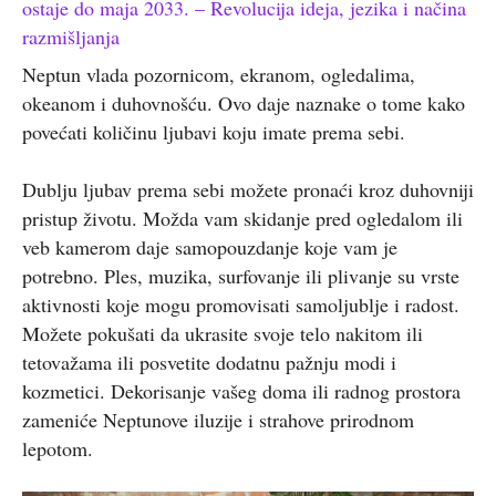
ostaje do maja 2033. – Revolucija ideja, jezika i načina
razmišljanja
Neptun vlada pozornicom, ekranom, ogledalima,
okeanom i duhovnošću. Ovo daje naznake o tome kako
povećati količinu ljubavi koju imate prema sebi.
Dublju ljubav prema sebi možete pronaći kroz duhovniji
pristup životu. Možda vam skidanje pred ogledalom ili
veb kamerom daje samopouzdanje koje vam je
potrebno. Ples, muzika, surfovanje ili plivanje su vrste
aktivnosti koje mogu promovisati samoljublje i radost.
Možete pokušati da ukrasite svoje telo nakitom ili
tetovažama ili posvetite dodatnu pažnju modi i
kozmetici. Dekorisanje vašeg doma ili radnog prostora
zameniće Neptunove iluzije i strahove prirodnom
lepotom.