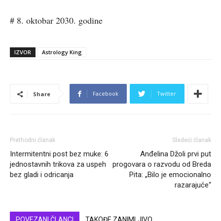
# 8. oktobar 2030. godine
IZVOR
Astrology King
Facebook
Twitter
Share
Prethodni članak
Sledeći članak
Intermitentni post bez muke: 6
Anđelina Džoli prvi put
jednostavnih trikova za uspeh
progovara o razvodu od Breda
bez gladi i odricanja
Pita: „Bilo je emocionalno
razarajuće“
POVEZANI ČLANCI
TAKOĐE ZANIMLJIVO