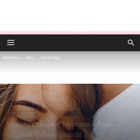
Naslovna
Život
Astrologija
Život
Astrologija
Venera nasuprot Neptuna – kako
sačuvati ljubav, glamur i