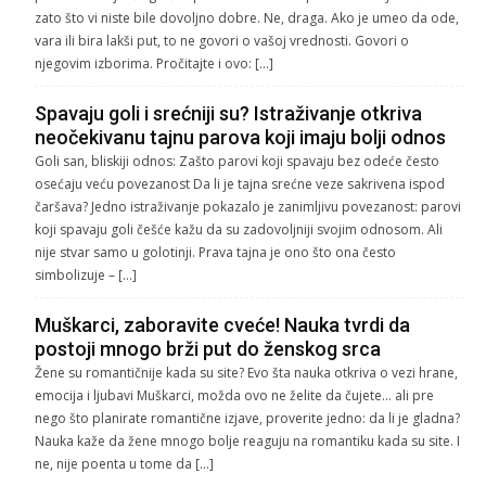
zato što vi niste bile dovoljno dobre. Ne, draga. Ako je umeo da ode,
vara ili bira lakši put, to ne govori o vašoj vrednosti. Govori o
njegovim izborima. Pročitajte i ovo: […]
Spavaju goli i srećniji su? Istraživanje otkriva
neočekivanu tajnu parova koji imaju bolji odnos
Goli san, bliskiji odnos: Zašto parovi koji spavaju bez odeće često
osećaju veću povezanost Da li je tajna srećne veze sakrivena ispod
čaršava? Jedno istraživanje pokazalo je zanimljivu povezanost: parovi
koji spavaju goli češće kažu da su zadovoljniji svojim odnosom. Ali
nije stvar samo u golotinji. Prava tajna je ono što ona često
simbolizuje – […]
Muškarci, zaboravite cveće! Nauka tvrdi da
postoji mnogo brži put do ženskog srca
Žene su romantičnije kada su site? Evo šta nauka otkriva o vezi hrane,
emocija i ljubavi Muškarci, možda ovo ne želite da čujete… ali pre
nego što planirate romantične izjave, proverite jedno: da li je gladna?
Nauka kaže da žene mnogo bolje reaguju na romantiku kada su site. I
ne, nije poenta u tome da […]