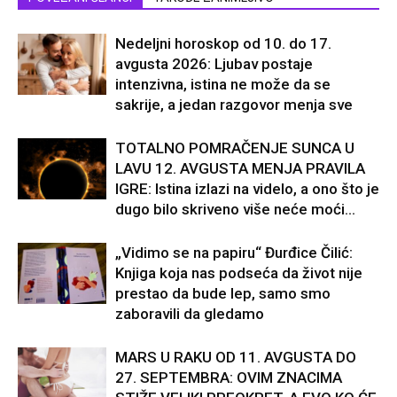
Nedeljni horoskop od 10. do 17.
avgusta 2026: Ljubav postaje
intenzivna, istina ne može da se
sakrije, a jedan razgovor menja sve
TOTALNO POMRAČENJE SUNCA U
LAVU 12. AVGUSTA MENJA PRAVILA
IGRE: Istina izlazi na videlo, a ono što je
dugo bilo skriveno više neće moći...
„Vidimo se na papiru“ Đurđice Čilić:
Knjiga koja nas podseća da život nije
prestao da bude lep, samo smo
zaboravili da gledamo
MARS U RAKU OD 11. AVGUSTA DO
27. SEPTEMBRA: OVIM ZNACIMA