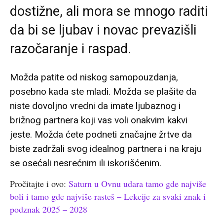
dostižne, ali mora se mnogo raditi
da bi se ljubav i novac prevazišli
razočaranje i raspad.
Možda patite od niskog samopouzdanja,
posebno kada ste mladi. Možda se plašite da
niste dovoljno vredni da imate ljubaznog i
brižnog partnera koji vas voli onakvim kakvi
jeste. Možda ćete podneti značajne žrtve da
biste zadržali svog idealnog partnera i na kraju
se osećali nesrećnim ili iskorišćenim.
Pročitajte i ovo:
Saturn u Ovnu udara tamo gde najviše
boli i tamo gde najviše rasteš – Lekcije za svaki znak i
podznak 2025 – 2028