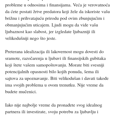
probleme u odnosima i finansijama. Veća je verovatnoća
da ćete postati žrtve predatora koji žele da iskoriste vašu
brižnu i prihvatajuću prirodu pod ovim zbunjujućim i
obmanjujućim uticajem. Ljudi mogu da vide vašu
ljubaznost kao slabost, jer izgledate ljubazniji ili
velikodušniji nego što jeste.
Preterana idealizacija ili lakovernost mogu dovesti do
sramote, razočarenja u ljubavi ili finansijskih gubitaka
koji štete vašem samopoštovanju. Morate biti svesniji
potencijalnih opasnosti bilo kojih ponuda, šema ili
sajtova za upoznavanje. Biti velikodušan i davati takođe
ima svojih problema u ovom trenutku. Nije vreme da
budete mučenici.
Iako nije najbolje vreme da pronađete svog idealnog
partnera ili investirate, svoju potrebu za ljubavlju i