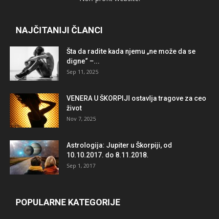
NAJČITANIJI ČLANCI
Šta da radite kada njemu „ne može da se
digne“ –...
Sep 11, 2025
VENERA U ŠKORPIJI ostavlja tragove za ceo
život
Nov 7, 2025
Astrologija: Jupiter u Škorpiji, od
10.10.2017. do 8.11.2018.
Sep 1, 2017
POPULARNE KATEGORIJE