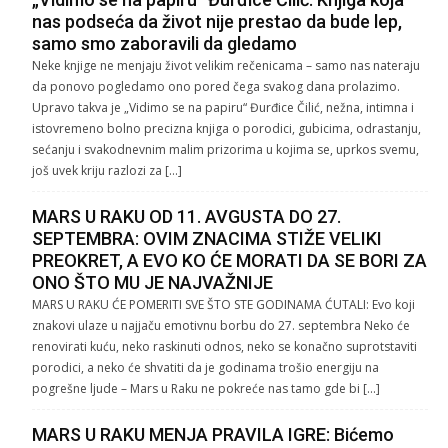
nas podseća da život nije prestao da bude lep,
samo smo zaboravili da gledamo
Neke knjige ne menjaju život velikim rečenicama – samo nas nateraju
da ponovo pogledamo ono pored čega svakog dana prolazimo.
Upravo takva je „Vidimo se na papiru“ Đurđice Čilić, nežna, intimna i
istovremeno bolno precizna knjiga o porodici, gubicima, odrastanju,
sećanju i svakodnevnim malim prizorima u kojima se, uprkos svemu,
još uvek kriju razlozi za […]
MARS U RAKU OD 11. AVGUSTA DO 27.
SEPTEMBRA: OVIM ZNACIMA STIŽE VELIKI
PREOKRET, A EVO KO ĆE MORATI DA SE BORI ZA
ONO ŠTO MU JE NAJVAŽNIJE
MARS U RAKU ĆE POMERITI SVE ŠTO STE GODINAMA ĆUTALI: Evo koji
znakovi ulaze u najjaču emotivnu borbu do 27. septembra Neko će
renovirati kuću, neko raskinuti odnos, neko se konačno suprotstaviti
porodici, a neko će shvatiti da je godinama trošio energiju na
pogrešne ljude – Mars u Raku ne pokreće nas tamo gde bi […]
MARS U RAKU MENJA PRAVILA IGRE: Bićemo