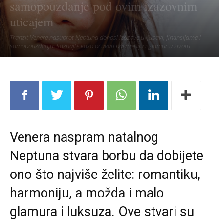
samopouzdanje pod ovim izazovnim
uticajem
Tranzit Venere nasuprot Neptuna donosi izazove u ljubavi, finansijama i
samopouzdanju. Saznajte kako očuvati harmoniju i glamur u životu.
Venera naspram natalnog
Neptuna stvara borbu da dobijete
ono što najviše želite: romantiku,
harmoniju, a možda i malo
glamura i luksuza. Ove stvari su