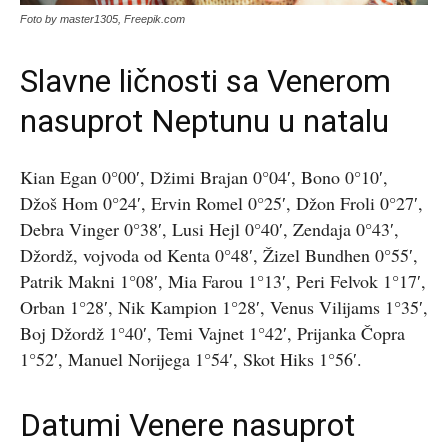
Foto by master1305, Freepik.com
Slavne ličnosti sa Venerom
nasuprot Neptunu u natalu
Kian Egan 0°00′, Džimi Brajan 0°04′, Bono 0°10′,
Džoš Hom 0°24′, Ervin Romel 0°25′, Džon Froli 0°27′,
Debra Vinger 0°38′, Lusi Hejl 0°40′, Zendaja 0°43′,
Džordž, vojvoda od Kenta 0°48′, Žizel Bundhen 0°55′,
Patrik Makni 1°08′, Mia Farou 1°13′, Peri Felvok 1°17′,
Orban 1°28′, Nik Kampion 1°28′, Venus Vilijams 1°35′,
Boj Džordž 1°40′, Temi Vajnet 1°42′, Prijanka Čopra
1°52′, Manuel Norijega 1°54′, Skot Hiks 1°56′.
Datumi Venere nasuprot