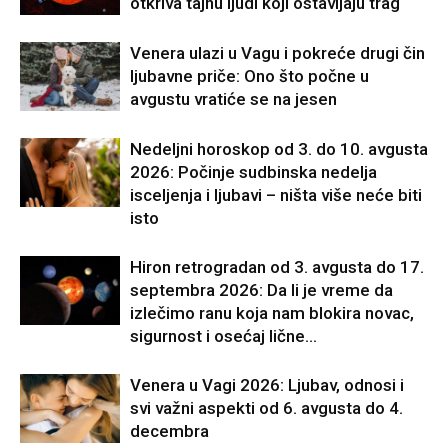
otkriva tajnu ljudi koji ostavljaju trag
Venera ulazi u Vagu i pokreće drugi čin
ljubavne priče: Ono što počne u
avgustu vratiće se na jesen
Nedeljni horoskop od 3. do 10. avgusta
2026: Počinje sudbinska nedelja
isceljenja i ljubavi – ništa više neće biti
isto
Hiron retrogradan od 3. avgusta do 17.
septembra 2026: Da li je vreme da
izlečimo ranu koja nam blokira novac,
sigurnost i osećaj lične...
Venera u Vagi 2026: Ljubav, odnosi i
svi važni aspekti od 6. avgusta do 4.
decembra