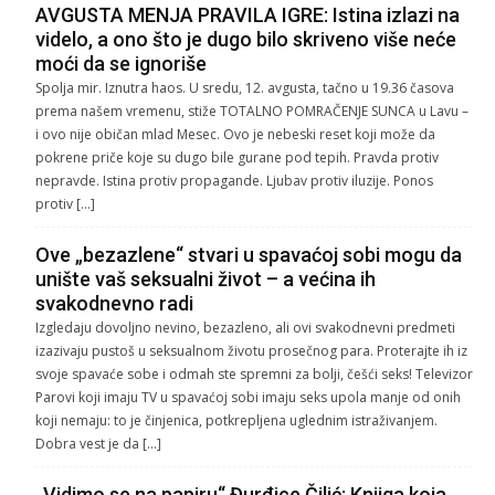
AVGUSTA MENJA PRAVILA IGRE: Istina izlazi na
videlo, a ono što je dugo bilo skriveno više neće
moći da se ignoriše
Spolja mir. Iznutra haos. U sredu, 12. avgusta, tačno u 19.36 časova
prema našem vremenu, stiže TOTALNO POMRAČENJE SUNCA u Lavu –
i ovo nije običan mlad Mesec. Ovo je nebeski reset koji može da
pokrene priče koje su dugo bile gurane pod tepih. Pravda protiv
nepravde. Istina protiv propagande. Ljubav protiv iluzije. Ponos
protiv […]
Ove „bezazlene“ stvari u spavaćoj sobi mogu da
unište vaš seksualni život – a većina ih
svakodnevno radi
Izgledaju dovoljno nevino, bezazleno, ali ovi svakodnevni predmeti
izazivaju pustoš u seksualnom životu prosečnog para. Proterajte ih iz
svoje spavaće sobe i odmah ste spremni za bolji, češći seks! Televizor
Parovi koji imaju TV u spavaćoj sobi imaju seks upola manje od onih
koji nemaju: to je činjenica, potkrepljena uglednim istraživanjem.
Dobra vest je da […]
„Vidimo se na papiru“ Đurđice Čilić: Knjiga koja