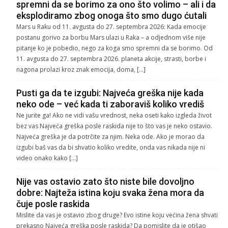
spremni da se borimo za ono što volimo – ali i da
eksplodiramo zbog onoga što smo dugo ćutali
Mars u Raku od 11. avgusta do 27. septembra 2026: Kada emocije
postanu gorivo za borbu Mars ulazi u Raka – a odjednom više nije
pitanje ko je pobedio, nego za koga smo spremni da se borimo. Od
11. avgusta do 27. septembra 2026. planeta akcije, strasti, borbe i
nagona prolazi kroz znak emocija, doma, […]
Pusti ga da te izgubi: Najveća greška nije kada
neko ode – već kada ti zaboraviš koliko vrediš
Ne jurite ga! Ako ne vidi vašu vrednost, neka oseti kako izgleda život
bez vas Najveća greška posle raskida nije to što vas je neko ostavio.
Najveća greška je da potrčite za njim. Neka ode. Ako je morao da
izgubi baš vas da bi shvatio koliko vredite, onda vas nikada nije ni
video onako kako […]
Nije vas ostavio zato što niste bile dovoljno
dobre: Najteža istina koju svaka žena mora da
čuje posle raskida
Mislite da vas je ostavio zbog druge? Evo istine koju većina žena shvati
prekasno Najveća greška posle raskida? Da pomislite da je otišao