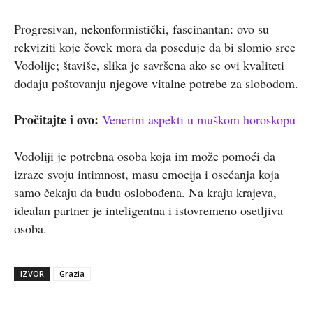
Progresivan, nekonformistički, fascinantan: ovo su
rekviziti koje čovek mora da poseduje da bi slomio srce
Vodolije; štaviše, slika je savršena ako se ovi kvaliteti
dodaju poštovanju njegove vitalne potrebe za slobodom.
Pročitajte i ovo:
Venerini aspekti u muškom horoskopu
Vodoliji je potrebna osoba koja im može pomoći da
izraze svoju intimnost, masu emocija i osećanja koja
samo čekaju da budu oslobođena. Na kraju krajeva,
idealan partner je inteligentna i istovremeno osetljiva
osoba.
IZVOR
Grazia