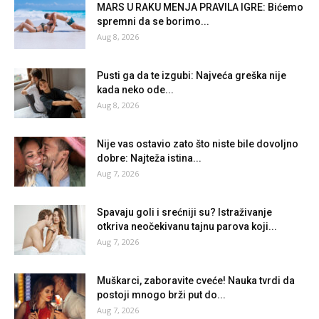
MARS U RAKU MENJA PRAVILA IGRE: Bićemo
spremni da se borimo...
Aug 8, 2026
Pusti ga da te izgubi: Najveća greška nije
kada neko ode...
Aug 8, 2026
Nije vas ostavio zato što niste bile dovoljno
dobre: Najteža istina...
Aug 7, 2026
Spavaju goli i srećniji su? Istraživanje
otkriva neočekivanu tajnu parova koji...
Aug 7, 2026
Muškarci, zaboravite cveće! Nauka tvrdi da
postoji mnogo brži put do...
Aug 7, 2026