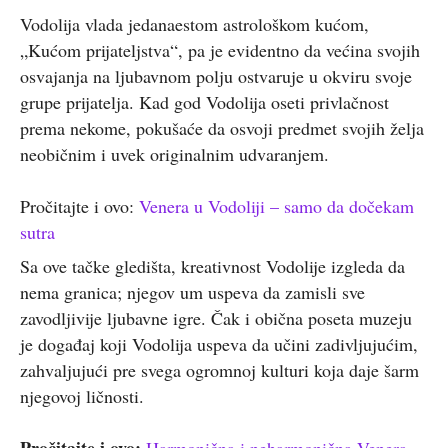
Vodolija vlada jedanaestom astrološkom kućom,
„Kućom prijateljstva“, pa je evidentno da većina svojih
osvajanja na ljubavnom polju ostvaruje u okviru svoje
grupe prijatelja. Kad god Vodolija oseti privlačnost
prema nekome, pokušaće da osvoji predmet svojih želja
neobičnim i uvek originalnim udvaranjem.
Pročitajte i ovo:
Venera u Vodoliji – samo da dočekam
sutra
Sa ove tačke gledišta, kreativnost Vodolije izgleda da
nema granica; njegov um uspeva da zamisli sve
zavodljivije ljubavne igre. Čak i obična poseta muzeju
je događaj koji Vodolija uspeva da učini zadivljujućim,
zahvaljujući pre svega ogromnoj kulturi koja daje šarm
njegovoj ličnosti.
Pročitajte i ovo:
Harmonična i neharmonična Venera