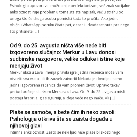
Psihologija upozorava: možda nije perfekcionizam, već znak socijalne
anksioznosti Nije problem u tome šta ste napisali, već u strahu od
onoga što će druga osoba pomisliti kada to pročita. Ako jednu
običnu WhatsApp poruku čitate pet, deset ili dvadeset puta pre nego
što pritisnete […]
Od 9. do 25. avgusta ništa više neće biti
izgovoreno slučajno: Merkur u Lavu donosi
sudbinske razgovore, velike odluke i istine koje
menjaju život
Merkur ulazi u Lava i menja pravila igre: Jedna rečenica može vam
otvoriti sva vrata – ili ih zauvek zatvoriti Nekada je dovoljna samo
jedna izgovorena rečenica da vam promeni život. Upravo takav
period počinje ulaskom Merkura u Lava. Od 9. do 25. avgusta misli
postaju hrabrije, glas sigurniji, a ideje veće nego inače. Ali […]
Plaše se samoće, a beže čim ih neko zavoli:
Psihologija otkriva šta se zaista događa u
njihovoj glavi
Intimna anksioznost: Zašto se neki ljudi više plaše bliskosti nego