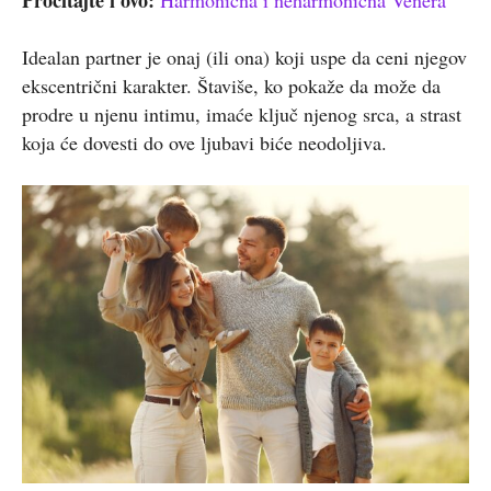
Idealan partner je onaj (ili ona) koji uspe da ceni njegov
ekscentrični karakter. Štaviše, ko pokaže da može da
prodre u njenu intimu, imaće ključ njenog srca, a strast
koja će dovesti do ove ljubavi biće neodoljiva.