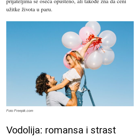
prijateljima se oseća opušteno, ali takođe zna da ceni
užitke života u paru.
Foto Freepik.com
Vodolija: romansa i strast