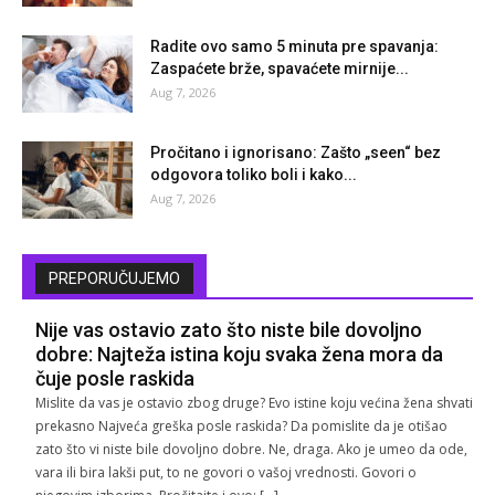
Radite ovo samo 5 minuta pre spavanja:
Zaspaćete brže, spavaćete mirnije...
Aug 7, 2026
Pročitano i ignorisano: Zašto „seen“ bez
odgovora toliko boli i kako...
Aug 7, 2026
PREPORUČUJEMO
Nije vas ostavio zato što niste bile dovoljno
dobre: Najteža istina koju svaka žena mora da
čuje posle raskida
Mislite da vas je ostavio zbog druge? Evo istine koju većina žena shvati
prekasno Najveća greška posle raskida? Da pomislite da je otišao
zato što vi niste bile dovoljno dobre. Ne, draga. Ako je umeo da ode,
vara ili bira lakši put, to ne govori o vašoj vrednosti. Govori o