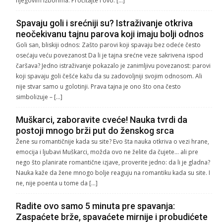
njegovim izborima. Pročitajte i ovo: […]
Spavaju goli i srećniji su? Istraživanje otkriva
neočekivanu tajnu parova koji imaju bolji odnos
Goli san, bliskiji odnos: Zašto parovi koji spavaju bez odeće često
osećaju veću povezanost Da li je tajna srećne veze sakrivena ispod
čaršava? Jedno istraživanje pokazalo je zanimljivu povezanost: parovi
koji spavaju goli češće kažu da su zadovoljniji svojim odnosom. Ali
nije stvar samo u golotinji. Prava tajna je ono što ona često
simbolizuje – […]
Muškarci, zaboravite cveće! Nauka tvrdi da
postoji mnogo brži put do ženskog srca
Žene su romantičnije kada su site? Evo šta nauka otkriva o vezi hrane,
emocija i ljubavi Muškarci, možda ovo ne želite da čujete… ali pre
nego što planirate romantične izjave, proverite jedno: da li je gladna?
Nauka kaže da žene mnogo bolje reaguju na romantiku kada su site. I
ne, nije poenta u tome da […]
Radite ovo samo 5 minuta pre spavanja:
Zaspaćete brže, spavaćete mirnije i probudićete