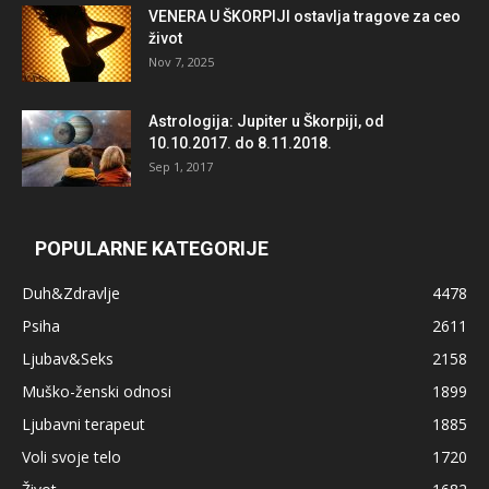
VENERA U ŠKORPIJI ostavlja tragove za ceo
život
Nov 7, 2025
Astrologija: Jupiter u Škorpiji, od
10.10.2017. do 8.11.2018.
Sep 1, 2017
POPULARNE KATEGORIJE
Duh&Zdravlje
4478
Psiha
2611
Ljubav&Seks
2158
Muško-ženski odnosi
1899
Ljubavni terapeut
1885
Voli svoje telo
1720