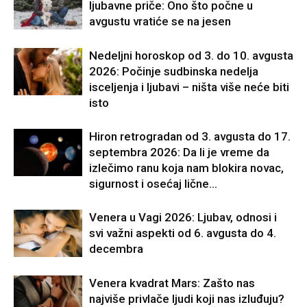
ljubavne priče: Ono što počne u
avgustu vratiće se na jesen
Nedeljni horoskop od 3. do 10. avgusta
2026: Počinje sudbinska nedelja
isceljenja i ljubavi – ništa više neće biti
isto
Hiron retrogradan od 3. avgusta do 17.
septembra 2026: Da li je vreme da
izlečimo ranu koja nam blokira novac,
sigurnost i osećaj lične...
Venera u Vagi 2026: Ljubav, odnosi i
svi važni aspekti od 6. avgusta do 4.
decembra
Venera kvadrat Mars: Zašto nas
najviše privlače ljudi koji nas izluđuju?