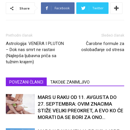
Facebook
Twitter
Share
Prethodni članak
Sledeći članak
Astrologija: VENERA I PLUTON
Čarobne formule za
– Dok nas smrt ne rastavi
oslobađanje od stresa
(Najlepša ljubavna priča sa
tužnim krajem)
POVEZANI ČLANCI
TAKOĐE ZANIMLJIVO
MARS U RAKU OD 11. AVGUSTA DO
27. SEPTEMBRA: OVIM ZNACIMA
STIŽE VELIKI PREOKRET, A EVO KO ĆE
MORATI DA SE BORI ZA ONO...