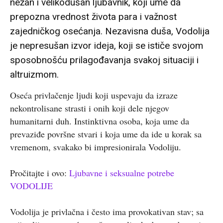
nežan i velikodušan ljubavnik, koji ume da
prepozna vrednost života para i važnost
zajedničkog osećanja. Nezavisna duša, Vodolija
je nepresušan izvor ideja, koji se ističe svojom
sposobnošću prilagođavanja svakoj situaciji i
altruizmom.
Oseća privlačenje ljudi koji uspevaju da izraze
nekontrolisane strasti i onih koji dele njegov
humanitarni duh. Instinktivna osoba, koja ume da
prevaziđe površne stvari i koja ume da ide u korak sa
vremenom, svakako bi impresionirala Vodoliju.
Pročitajte i ovo:
Ljubavne i seksualne potrebe
VODOLIJE
Vodolija je privlačna i često ima provokativan stav; sa