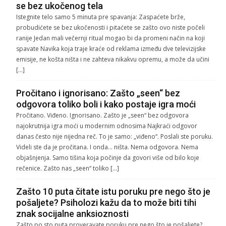
se bez ukočenog tela
Istegnite telo samo 5 minuta pre spavanja: Zaspaćete brže,
probudićete se bez ukočenosti i pitaćete se zašto ovo niste počeli
ranije Jedan mali večernji ritual mogao bi da promeni način na koji
spavate Navika koja traje kraće od reklama između dve televizijske
emisije, ne košta ništa i ne zahteva nikakvu opremu, a može da učini
[…]
Pročitano i ignorisano: Zašto „seen“ bez
odgovora toliko boli i kako postaje igra moći
Pročitano. Viđeno. Ignorisano. Zašto je „seen“ bez odgovora
najokrutnija igra moći u modernim odnosima Najkraći odgovor
danas često nije nijedna reč. To je samo: „viđeno“. Poslali ste poruku.
Videli ste da je pročitana. I onda… ništa. Nema odgovora. Nema
objašnjenja. Samo tišina koja počinje da govori više od bilo koje
rečenice. Zašto nas „seen“ toliko […]
Zašto 10 puta čitate istu poruku pre nego što je
pošaljete? Psiholozi kažu da to može biti tihi
znak socijalne anksioznosti
Zašto po sto puta proveravate poruku pre nego što je pošaljete?