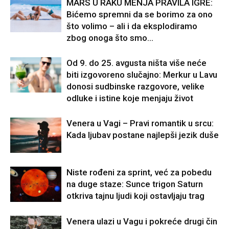
MARS U RAKU MENJA PRAVILA IGRE:
Bićemo spremni da se borimo za ono
što volimo – ali i da eksplodiramo
zbog onoga što smo...
Od 9. do 25. avgusta ništa više neće
biti izgovoreno slučajno: Merkur u Lavu
donosi sudbinske razgovore, velike
odluke i istine koje menjaju život
Venera u Vagi – Pravi romantik u srcu:
Kada ljubav postane najlepši jezik duše
Niste rođeni za sprint, već za pobedu
na duge staze: Sunce trigon Saturn
otkriva tajnu ljudi koji ostavljaju trag
Venera ulazi u Vagu i pokreće drugi čin