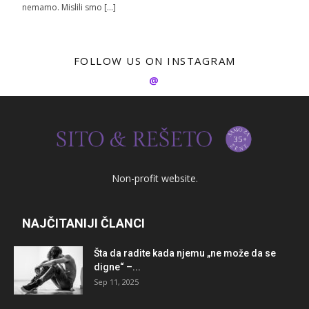
nemamo. Mislili smo […]
FOLLOW US ON INSTAGRAM
@
Non-profit website.
NAJČITANIJI ČLANCI
Šta da radite kada njemu „ne može da se
digne“ –...
Sep 11, 2025