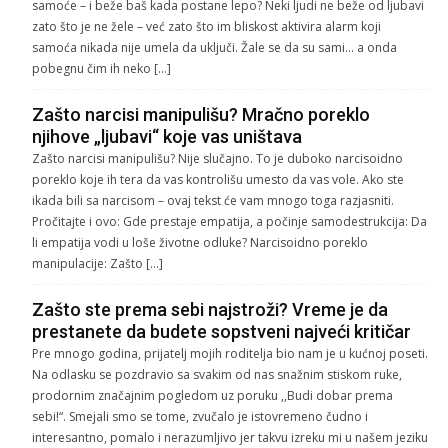
samoće – i beže baš kada postane lepo? Neki ljudi ne beže od ljubavi
zato što je ne žele – već zato što im bliskost aktivira alarm koji
samoća nikada nije umela da uključi. Žale se da su sami… a onda
pobegnu čim ih neko […]
Zašto narcisi manipulišu? Mračno poreklo
njihove „ljubavi“ koje vas uništava
Zašto narcisi manipulišu? Nije slučajno. To je duboko narcisoidno
poreklo koje ih tera da vas kontrolišu umesto da vas vole. Ako ste
ikada bili sa narcisom – ovaj tekst će vam mnogo toga razjasniti.
Pročitajte i ovo: Gde prestaje empatija, a počinje samodestrukcija: Da
li empatija vodi u loše životne odluke? Narcisoidno poreklo
manipulacije: Zašto […]
Zašto ste prema sebi najstroži? Vreme je da
prestanete da budete sopstveni najveći kritičar
Pre mnogo godina, prijatelj mojih roditelja bio nam je u kućnoj poseti.
Na odlasku se pozdravio sa svakim od nas snažnim stiskom ruke,
prodornim značajnim pogledom uz poruku ,,Budi dobar prema
sebi!“. Smejali smo se tome, zvučalo je istovremeno čudno i
interesantno, pomalo i nerazumljivo jer takvu izreku mi u našem jeziku