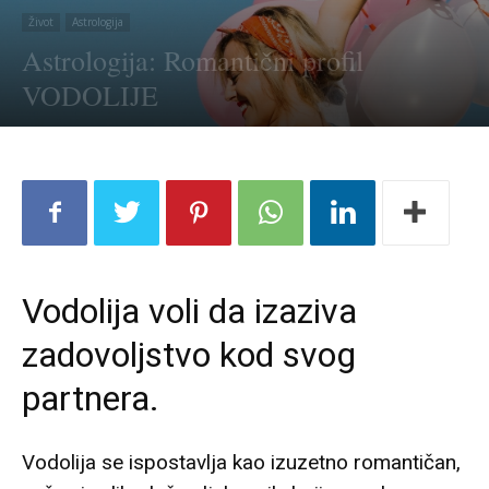
Život
Astrologija
Astrologija: Romantični profil
VODOLIJE
Vodolija voli da izaziva
zadovoljstvo kod svog
partnera.
Vodolija se ispostavlja kao izuzetno romantičan,