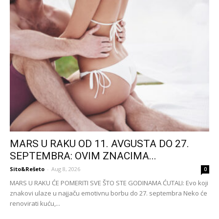
MARS U RAKU OD 11. AVGUSTA DO 27.
SEPTEMBRA: OVIM ZNACIMA...
Sito&Rešeto
-
Aug 8, 2026
0
MARS U RAKU ĆE POMERITI SVE ŠTO STE GODINAMA ĆUTALI: Evo koji
znakovi ulaze u najjaču emotivnu borbu do 27. septembra Neko će
renovirati kuću,...