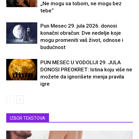
„Ne mogu sa tobom, ne mogu bez
tebe“
Pun Mesec 29. jula 2026. donosi
konačni obračun: Dve nedelje koje
mogu promeniti vaš život, odnose i
budućnost
PUN MESEC U VODOLIJI 29. JULA
DONOSI PREOKRET: Istina koju više ne
možete da ignorišete menja pravila
igre
IZBOR TEKSTOVA