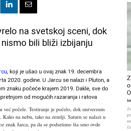
vrelo na svetskoj sceni, dok
nismo bili bliži izbijanju
rcu
, koji je ušao u ovaj znak 19. decembra
Z
ta 2020. godine. U Jarcu se nalazi i Pluton, a
o
om znaku počeće krajem 2019. Dakle, sve do
O
 pretnjom od mogućih razaranja i ratova
Si
u već počele. Testiranje je počelo, dok univerzum
Za
po
 Kako na nebu, tako na zemlji. Saturn se nalazi u
em
oz znak Jarca, pa da se podsetimo šta smo ovde
Ov