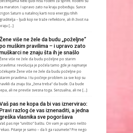
decenijama Neki ljudi nisu rođeni za sprint. Rođeni su
za maraton. I upravo zato na kraju pobeđuju. Sunce
trigon Saturn u natalnoj karti nosi energiju tihih
graditelja – ljudi koji ne traže reflektore, ali ih život na
kraju […]
Žene više ne žele da budu „poželjne“
po muškim pravilima – i upravo zato
muškarci ne znaju šta ih je snašlo
Žene više ne žele da budu poželjne po starim
pravilima: revolucija je počela tamo gde je najmanje
očekujete Žene više ne žele da budu poželjne po
starim pravilima. I tu počinje problem za sve koji su
navikli da znaju šta „žena treba“ da bude. Da bude
lepa, ali ne previše svesna toga. Senzualna, ali ne […]
Vaš pas ne kopa da bi vas iznervirao:
Pravi razlog će vas iznenaditi, a jedna
greška vlasnika sve pogoršava
Vaš pas nije “uništio” baštu. On vam je upravo nešto
rekao. Pitanje je samo – da li ga razumete? Pre nego