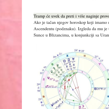
Tramp će uvek da preti i više naginje prov
Ako je tačan njegov horoskop koji imamo n
Ascendentu (podznaku). Izgleda da mu je tv
Sunce u Blizancima, u konjunkciji sa Ura