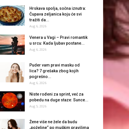
Hrskava spolja, sočna iznutra:
Čupava zeljanica koju će svi
tražiti da...
Aug 6, 2026
Venera u Vagi – Pravi romantik
u srcu: Kada ljubav postane...
Aug 6, 2026
Puder vam pravi masku od
lica? 7 grešaka zbog kojih
pogrešno...
Aug 6, 2026
Niste rođeni za sprint, već za
pobedu na duge staze: Sunce...
Aug 5, 2026
Žene više ne žele da budu
„poželjne“ po muškim pravilima