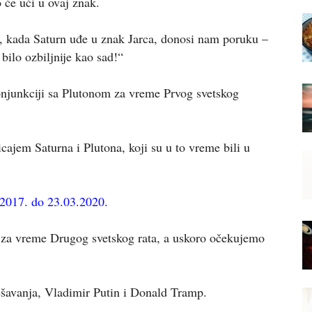
o će ući u ovaj znak.
, kada Saturn uđe u znak Jarca, donosi nam poruku –
bilo ozbiljnije kao sad!“
onjunkciji sa Plutonom za vreme Prvog svetskog
icajem Saturna i Plutona, koji su u to vreme bili u
.2017. do 23.03.2020.
 za vreme Drugog svetskog rata, a uskoro očekujemo
šavanja, Vladimir Putin i Donald Tramp.