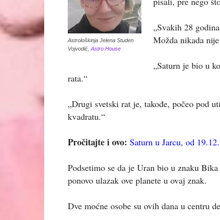
pisali, pre nego št
„Svakih 28 godina
Možda nikada nije 
Astrološkinja Jelena Studen
Vojvodić,
Astro House
„Saturn je bio u k
rata.“
„Drugi svetski rat je, takođe, počeo pod ut
kvadratu.“
Pročitajte i ovo:
Saturn u Jarcu, od 19.12
Podsetimo se da je Uran bio u znaku Bika
ponovo ulazak ove planete u ovaj znak.
Dve moćne osobe su ovih dana u centru de