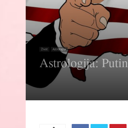
Život
Astrologija
Astrologija: Put