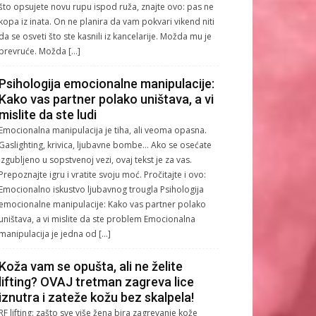
što opsujete novu rupu ispod ruža, znajte ovo: pas ne
kopa iz inata. On ne planira da vam pokvari vikend niti
da se osveti što ste kasnili iz kancelarije. Možda mu je
prevruće. Možda […]
Psihologija emocionalne manipulacije:
Kako vas partner polako uništava, a vi
mislite da ste ludi
Emocionalna manipulacija je tiha, ali veoma opasna.
Gaslighting, krivica, ljubavne bombe… Ako se osećate
izgubljeno u sopstvenoj vezi, ovaj tekst je za vas.
Prepoznajte igru i vratite svoju moć. Pročitajte i ovo:
Emocionalno iskustvo ljubavnog trougla Psihologija
emocionalne manipulacije: Kako vas partner polako
uništava, a vi mislite da ste problem Emocionalna
manipulacija je jedna od […]
Koža vam se opušta, ali ne želite
lifting? OVAJ tretman zagreva lice
iznutra i zateže kožu bez skalpela!
RF lifting: zašto sve više žena bira zagrevanje kože