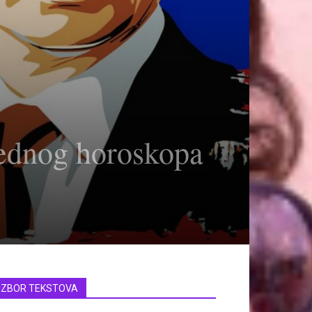
rednog horoskopa
IZBOR TEKSTOVA