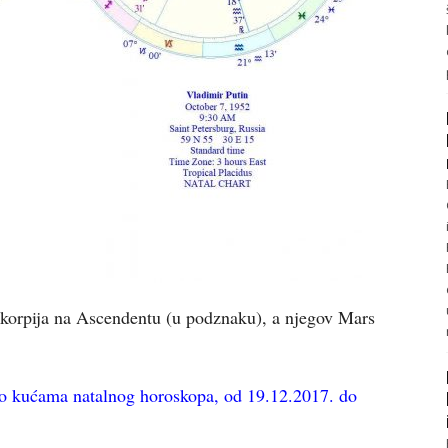
 Škorpija na Ascendentu (u podznaku), a njegov Mars
po kućama natalnog horoskopa, od 19.12.2017. do