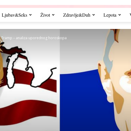
Ljubav&Seks
Život
Zdravlje&Duh
Lepota
 vs Tramp – analiza uporednog horoskopa