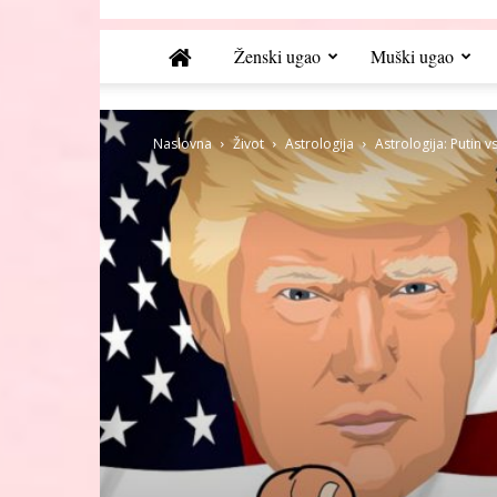
Ženski ugao
Muški ugao
Naslovna
Život
Astrologija
Astrologija: Putin