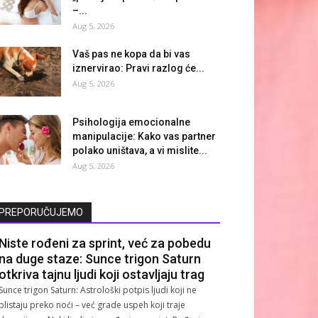
–...
Aug 5, 2026
Vaš pas ne kopa da bi vas
iznervirao: Pravi razlog će...
Aug 5, 2026
Psihologija emocionalne
manipulacije: Kako vas partner
polako uništava, a vi mislite...
Aug 5, 2026
PREPORUČUJEMO
Niste rođeni za sprint, već za pobedu
na duge staze: Sunce trigon Saturn
otkriva tajnu ljudi koji ostavljaju trag
Sunce trigon Saturn: Astrološki potpis ljudi koji ne
blistaju preko noći – već grade uspeh koji traje