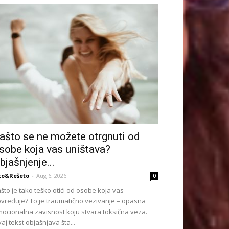
ašto se ne možete otrgnuti od
sobe koja vas uništava?
bjašnjenje...
to&Rešeto
-
Aug 6, 2026
0
što je tako teško otići od osobe koja vas
vređuje? To je traumatično vezivanje – opasna
ocionalna zavisnost koju stvara toksična veza.
aj tekst objašnjava šta...