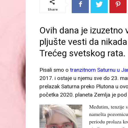
Share
Ovih dana je izuzetno 
pljušte vesti da nikada 
Trećeg svetskog rata.
Pisali smo o
tranzitnom Saturnu u Ja
2017. i ostaje u njemu sve do 23. mar
prelazak Saturna preko Plutona u ov
početka 2020. planeta Zemlja je pod
Međutim, tenzije s
namešta pozornicu.
periodu prolaza kr