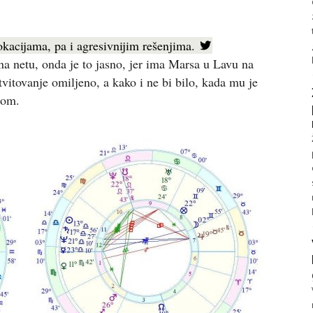
okacijama, pa i agresivnijim rešenjima.
a netu, onda je to jasno, jer ima Marsa u Lavu na
itovanje omiljeno, a kako i ne bi bilo, kada mu je
nom.