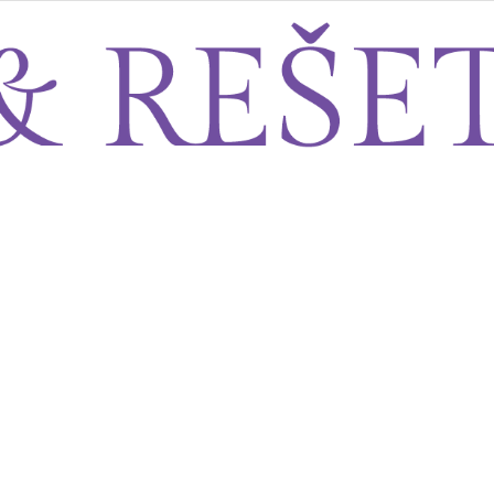
Sito&Rešeto