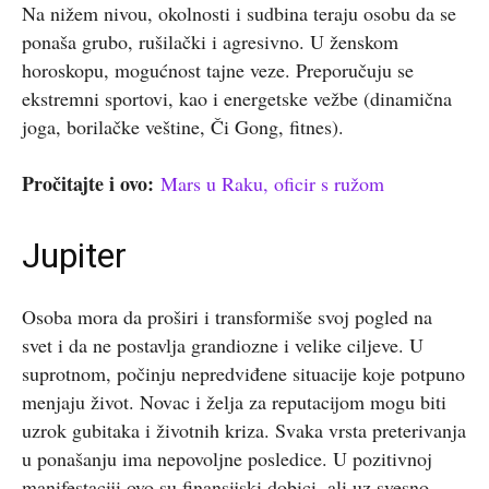
Na nižem nivou, okolnosti i sudbina teraju osobu da se
ponaša grubo, rušilački i agresivno. U ženskom
horoskopu, mogućnost tajne veze. Preporučuju se
ekstremni sportovi, kao i energetske vežbe (dinamična
joga, borilačke veštine, Či Gong, fitnes).
Pročitajte i ovo:
Mars u Raku, oficir s ružom
Jupiter
Osoba mora da proširi i transformiše svoj pogled na
svet i da ne postavlja grandiozne i velike ciljeve. U
suprotnom, počinju nepredviđene situacije koje potpuno
menjaju život. Novac i želja za reputacijom mogu biti
uzrok gubitaka i životnih kriza. Svaka vrsta preterivanja
u ponašanju ima nepovoljne posledice. U pozitivnoj
manifestaciji ovo su finansijski dobici, ali uz svesno