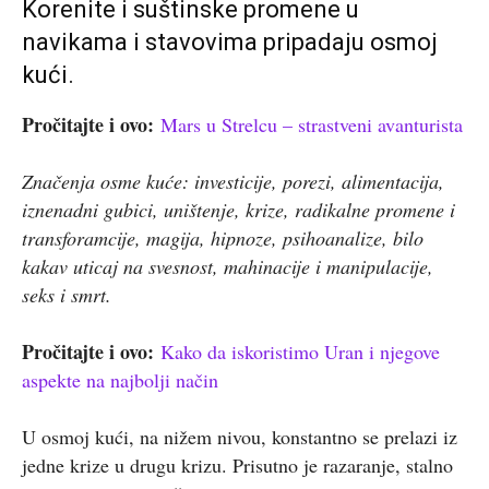
Korenite i suštinske promene u
navikama i stavovima pripadaju osmoj
kući.
Pročitajte i ovo:
Mars u Strelcu – strastveni avanturista
Značenja osme kuće: investicije, porezi, alimentacija,
iznenadni gubici, uništenje, krize, radikalne promene i
transforamcije, magija, hipnoze, psihoanalize, bilo
kakav uticaj na svesnost, mahinacije i manipulacije,
seks i smrt.
Pročitajte i ovo:
Kako da iskoristimo Uran i njegove
aspekte na najbolji način
U osmoj kući, na nižem nivou, konstantno se prelazi iz
jedne krize u drugu krizu. Prisutno je razaranje, stalno