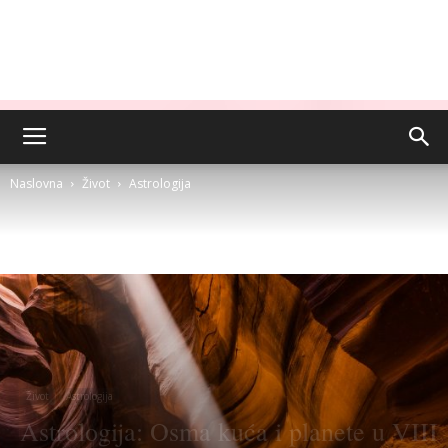
Naslovna
Život
Astrologija
Život
Astrologija
Astrologija: Osma kuća i planete u VIII