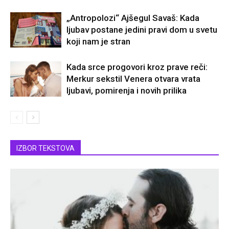
„Antropolozi“ Ajšegul Savaš: Kada
ljubav postane jedini pravi dom u svetu
koji nam je stran
Kada srce progovori kroz prave reči:
Merkur sekstil Venera otvara vrata
ljubavi, pomirenja i novih prilika
IZBOR TEKSTOVA