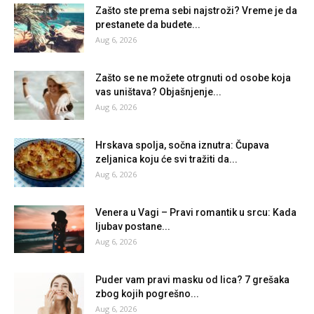
Zašto ste prema sebi najstroži? Vreme je da
prestanete da budete...
Aug 6, 2026
Zašto se ne možete otrgnuti od osobe koja
vas uništava? Objašnjenje...
Aug 6, 2026
Hrskava spolja, sočna iznutra: Čupava
zeljanica koju će svi tražiti da...
Aug 6, 2026
Venera u Vagi – Pravi romantik u srcu: Kada
ljubav postane...
Aug 6, 2026
Puder vam pravi masku od lica? 7 grešaka
zbog kojih pogrešno...
Aug 6, 2026