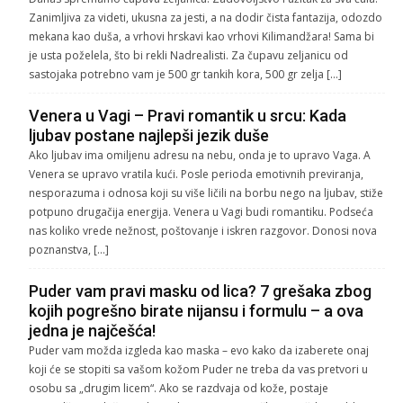
Zanimljiva za videti, ukusna za jesti, a na dodir čista fantazija, odozdo
mekana kao duša, a vrhovi hrskavi kao vrhovi Kilimandžara! Sama bi
je usta poželela, što bi rekli Nadrealisti. Za čupavu zeljanicu od
sastojaka potrebno vam je 500 gr tankih kora, 500 gr zelja […]
Venera u Vagi – Pravi romantik u srcu: Kada
ljubav postane najlepši jezik duše
Ako ljubav ima omiljenu adresu na nebu, onda je to upravo Vaga. A
Venera se upravo vratila kući. Posle perioda emotivnih previranja,
nesporazuma i odnosa koji su više ličili na borbu nego na ljubav, stiže
potpuno drugačija energija. Venera u Vagi budi romantiku. Podseća
nas koliko vrede nežnost, poštovanje i iskren razgovor. Donosi nova
poznanstva, […]
Puder vam pravi masku od lica? 7 grešaka zbog
kojih pogrešno birate nijansu i formulu – a ova
jedna je najčešća!
Puder vam možda izgleda kao maska – evo kako da izaberete onaj
koji će se stopiti sa vašom kožom Puder ne treba da vas pretvori u
osobu sa „drugim licem“. Ako se razdvaja od kože, postaje