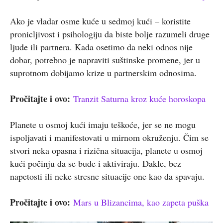
Ako je vladar osme kuće u sedmoj kući – koristite
pronicljivost i psihologiju da biste bolje razumeli druge
ljude ili partnera. Kada osetimo da neki odnos nije
dobar, potrebno je napraviti suštinske promene, jer u
suprotnom dobijamo krize u partnerskim odnosima.
Pročitajte i ovo:
Tranzit Saturna kroz kuće horoskopa
Planete u osmoj kući imaju teškoće, jer se ne mogu
ispoljavati i manifestovati u mirnom okruženju. Čim se
stvori neka opasna i rizična situacija, planete u osmoj
kući počinju da se bude i aktiviraju. Dakle, bez
napetosti ili neke stresne situacije one kao da spavaju.
Pročitajte i ovo:
Mars u Blizancima, kao zapeta puška