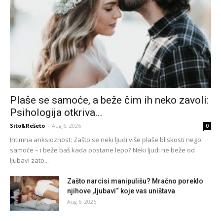
Plaše se samoće, a beže čim ih neko zavoli:
Psihologija otkriva...
Sito&Rešeto
-
Aug 6, 2026
0
Intimna anksioznost: Zašto se neki ljudi više plaše bliskosti nego
samoće – i beže baš kada postane lepo? Neki ljudi ne beže od
ljubavi zato...
Zašto narcisi manipulišu? Mračno poreklo
njihove „ljubavi“ koje vas uništava
Aug 6, 2026