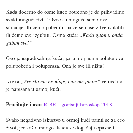
Kada dođemo do osme kuće potrebno je da prihvatimo
svaki mogući rizik! Ovde su moguće samo dve
situacije. Ili ćemo pobediti, pa će se naše žrtve isplatiti
ili ćemo sve izgubiti. Osma kuća:
„Kada gubim, onda
gubim sve!“
Ovo je najradikalnija kuća, jer u njoj nema polutonova,
polupobeda i poluporaza. Ona je sve ili ništa!
Izreka
„Sve što me ne ubije, čini me jačim“
verovatno
je napisana u osmoj kući.
Pročitajte i ovo:
RIBE – godišnji horoskop 2018
Svako negativno iskustvo u osmoj kući pamti se za ceo
život, jer košta mnogo. Kada se događaju opasne i