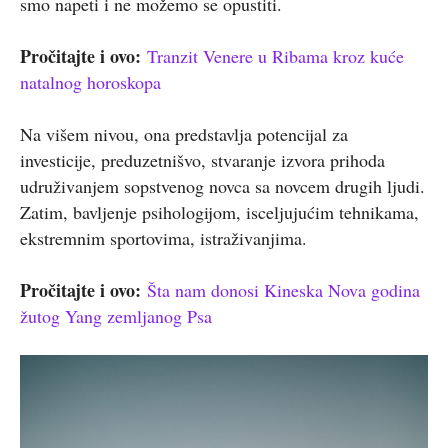
smo napeti i ne možemo se opustiti.
Pročitajte i ovo:
Tranzit Venere u Ribama kroz kuće
natalnog horoskopa
Na višem nivou, ona predstavlja potencijal za
investicije, preduzetnišvo, stvaranje izvora prihoda
udruživanjem sopstvenog novca sa novcem drugih ljudi.
Zatim, bavljenje psihologijom, isceljujućim tehnikama,
ekstremnim sportovima, istraživanjima.
Pročitajte i ovo:
Šta nam donosi Kineska Nova godina
žutog Yang zemljanog Psa