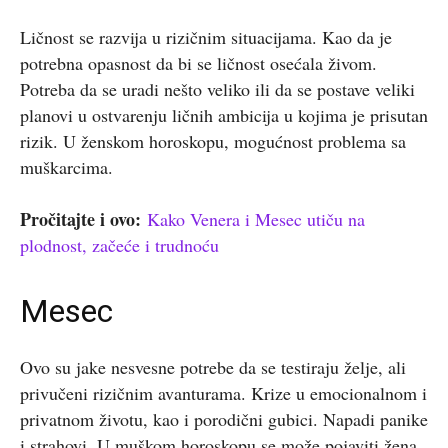
Ličnost se razvija u rizičnim situacijama. Kao da je
potrebna opasnost da bi se ličnost osećala živom.
Potreba da se uradi nešto veliko ili da se postave veliki
planovi u ostvarenju ličnih ambicija u kojima je prisutan
rizik. U ženskom horoskopu, mogućnost problema sa
muškarcima.
Pročitajte i ovo:
Kako Venera i Mesec utiču na
plodnost, začeće i trudnoću
Mesec
Ovo su jake nesvesne potrebe da se testiraju želje, ali
privučeni rizičnim avanturama. Krize u emocionalnom i
privatnom životu, kao i porodični gubici. Napadi panike
i strahovi. U muškom horoskopu se može pojaviti žena