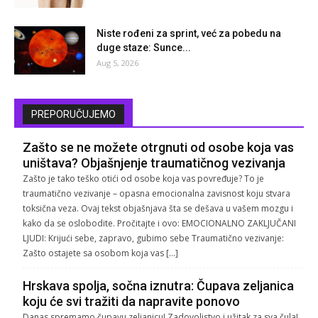
Niste rođeni za sprint, već za pobedu na
duge staze: Sunce...
Aug 5, 2026
PREPORUČUJEMO
Zašto se ne možete otrgnuti od osobe koja vas
uništava? Objašnjenje traumatičnog vezivanja
Zašto je tako teško otići od osobe koja vas povređuje? To je
traumatično vezivanje – opasna emocionalna zavisnost koju stvara
toksična veza. Ovaj tekst objašnjava šta se dešava u vašem mozgu i
kako da se oslobodite. Pročitajte i ovo: EMOCIONALNO ZAKLJUČANI
LJUDI: Krijući sebe, zapravo, gubimo sebe Traumatično vezivanje:
Zašto ostajete sa osobom koja vas […]
Hrskava spolja, sočna iznutra: Čupava zeljanica
koju će svi tražiti da napravite ponovo
Danas spremamo čupavu zeljanicu! Zadovoljstvo i užitak za sva čula!