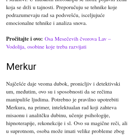
koja se drži u tajnosti. Preporučuju se tehnike koje
podrazumevaju rad sa podsvešću, isceljujuće
emocionalne tehnike i analiza snova.
Pročitajte i ovo:
Osa Mesečevih čvorova Lav –
Vodolija, osobine koje treba razvijati
Merkur
Najčešće daje veoma dubok, pronicljiv i detektivski
um, međutim, ovo su i sposobnosti da se rečima
manipuliše ljudima. Potrebno je pravilno upotrebiti
Merkura, na primer, intelektualan rad koji zahteva
misaonu i analitčku dubinu, učenje psihologije,
hipnoterapije, rekonekcije i sl. Ovo su magične reči, ali
u suprotnom, osoba može imati velike probleme zbog