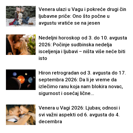
Venera ulazi u Vagu i pokreće drugi čin
ljubavne priče: Ono što počne u
avgustu vratiće se na jesen
Nedeljni horoskop od 3. do 10. avgusta
2026: Počinje sudbinska nedelja
isceljenja i ljubavi – ništa više neće biti
isto
Hiron retrogradan od 3. avgusta do 17.
septembra 2026: Da li je vreme da
izlečimo ranu koja nam blokira novac,
sigurnost i osećaj lične...
Venera u Vagi 2026: Ljubav, odnosi i
svi važni aspekti od 6. avgusta do 4.
decembra