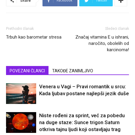
Facebook
Twitter
Share
Prethodni članak
Sledeći članak
Trbuh kao barometar stresa
Značaj vitamina E u ishrani,
naročito, obolelih od
karcinoma!
POVEZANI ČLANCI
TAKOĐE ZANIMLJIVO
Venera u Vagi – Pravi romantik u srcu:
Kada ljubav postane najlepši jezik duše
Niste rođeni za sprint, već za pobedu
na duge staze: Sunce trigon Saturn
otkriva tajnu ljudi koji ostavljaju trag