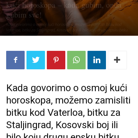
kući horoskopa – kada gubim, onda
gubim sve!
Kada govorimo o osmoj kući horoskopa, možemo zamisliti bitku kod
Vaterloa, bitku za Staljingrad, Kosovski boj ili bilo koju drugu epsku bitku.
Kada govorimo o osmoj kući
horoskopa, možemo zamisliti
bitku kod Vaterloa, bitku za
Staljingrad, Kosovski boj ili
bilo koju drugu epsku bitku.