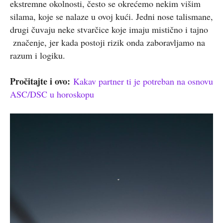
ekstremne okolnosti, često se okrećemo nekim višim
silama, koje se nalaze u ovoj kući. Jedni nose talismane,
drugi čuvaju neke stvarčice koje imaju mistično i tajno
značenje, jer kada postoji rizik onda zaboravljamo na
razum i logiku.
Pročitajte i ovo:
Kakav partner ti je potreban na osnovu
ASC/DSC u horoskopu