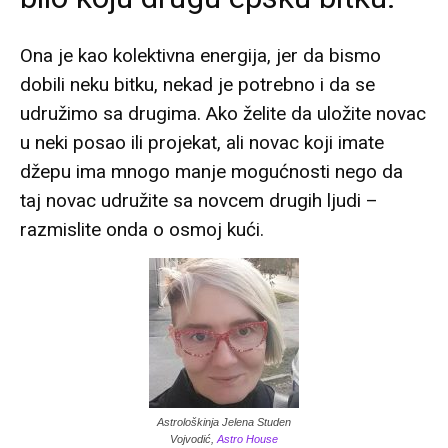
Ona je kao kolektivna energija, jer da bismo
dobili neku bitku, nekad je potrebno i da se
udružimo sa drugima. Ako želite da uložite novac
u neki posao ili projekat, ali novac koji imate
džepu ima mnogo manje mogućnosti nego da
taj novac udružite sa novcem drugih ljudi –
razmislite onda o osmoj kući.
Astrološkinja Jelena Studen
Vojvodić,
Astro House