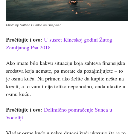
Photo by Nathan Dumlao on Unsplash
Pročitajte i ovo:
U susret Kineskoj godini Žutog
Zemljanog Psa 2018
Ako imate bilo kakvu situaciju koja zahteva finansijska
sredstva koja nemate, pa morate da pozajmljujete – to
je osma kuća. Na primer, ako želite da kupite nešto na
kredit, a to vam i nije toliko nepohodno, onda ulazite u
osmu kuću.
Pročitajte i ovo:
Delimično pomračenje Sunca u
Vodoliji
Vladar osme kuće u nekoj drugoj kući ukazuje šta je to