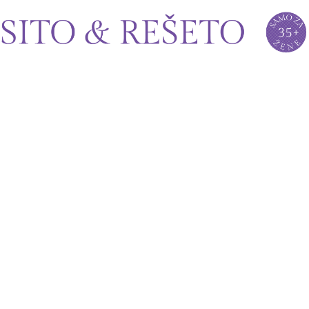
Sito&Rešeto