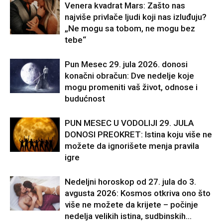
Venera kvadrat Mars: Zašto nas
najviše privlače ljudi koji nas izluđuju?
„Ne mogu sa tobom, ne mogu bez
tebe“
Pun Mesec 29. jula 2026. donosi
konačni obračun: Dve nedelje koje
mogu promeniti vaš život, odnose i
budućnost
PUN MESEC U VODOLIJI 29. JULA
DONOSI PREOKRET: Istina koju više ne
možete da ignorišete menja pravila
igre
Nedeljni horoskop od 27. jula do 3.
avgusta 2026: Kosmos otkriva ono što
više ne možete da krijete – počinje
nedelja velikih istina, sudbinskih...