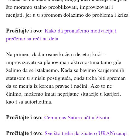
što moramo stalno preoblikovati, improvizovati i
menjati, jer u u sprotnom dolazimo do problema i kriza.
Pročitajte i ovo:
Kako da pronađemo motivaciju i
pređemo sa reči na dela
Na primer, vladar osme kuće u desetoj kući –
improvizovati sa planovima i aktivnostima tamo gde
želimo da se istaknemo. Kada se bavimo karijerom ili
statusom u smislu postignuća, onda treba biti spreman
da se menja iz korena pravac i načini. Ako to ne
činimo, možemo imati neprijatne situacije u karijeri,
kao i sa autoritetima.
Pročitajte i ovo:
Čemu nas Saturn uči u životu
Pročitajte i ovo:
Sve što treba da znate o URANizaciji