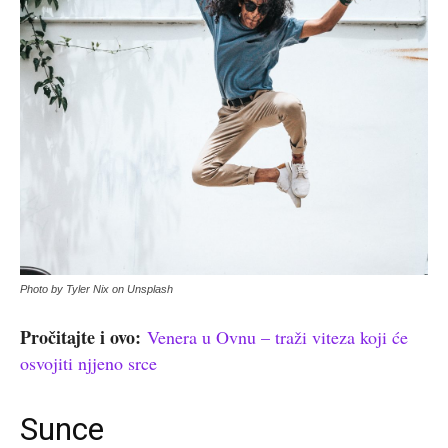
Photo by Tyler Nix on Unsplash
Pročitajte i ovo:
Venera u Ovnu – traži viteza koji će
osvojiti njjeno srce
Sunce