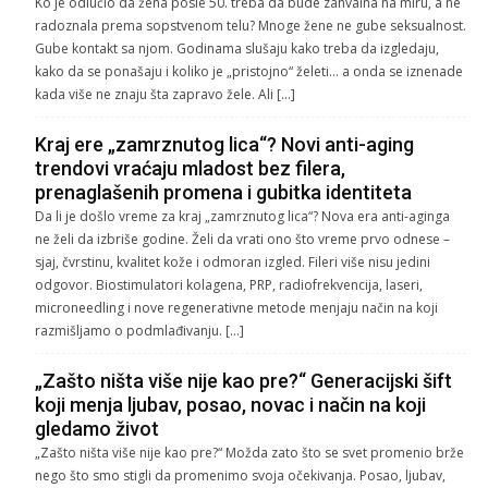
Ko je odlučio da žena posle 50. treba da bude zahvalna na miru, a ne
radoznala prema sopstvenom telu? Mnoge žene ne gube seksualnost.
Gube kontakt sa njom. Godinama slušaju kako treba da izgledaju,
kako da se ponašaju i koliko je „pristojno“ želeti… a onda se iznenade
kada više ne znaju šta zapravo žele. Ali […]
Kraj ere „zamrznutog lica“? Novi anti-aging
trendovi vraćaju mladost bez filera,
prenaglašenih promena i gubitka identiteta
Da li je došlo vreme za kraj „zamrznutog lica“? Nova era anti-aginga
ne želi da izbriše godine. Želi da vrati ono što vreme prvo odnese –
sjaj, čvrstinu, kvalitet kože i odmoran izgled. Fileri više nisu jedini
odgovor. Biostimulatori kolagena, PRP, radiofrekvencija, laseri,
microneedling i nove regenerativne metode menjaju način na koji
razmišljamo o podmlađivanju. […]
„Zašto ništa više nije kao pre?“ Generacijski šift
koji menja ljubav, posao, novac i način na koji
gledamo život
„Zašto ništa više nije kao pre?“ Možda zato što se svet promenio brže
nego što smo stigli da promenimo svoja očekivanja. Posao, ljubav,