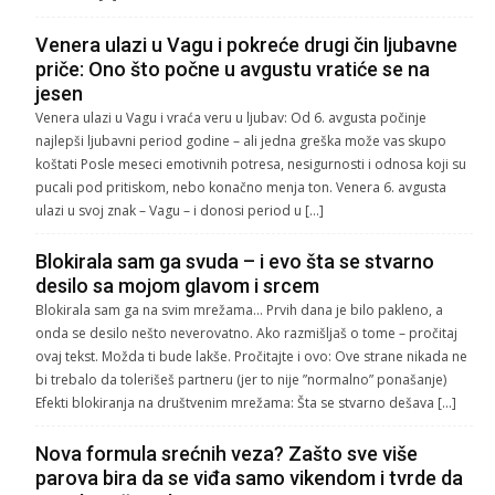
Venera ulazi u Vagu i pokreće drugi čin ljubavne
priče: Ono što počne u avgustu vratiće se na
jesen
Venera ulazi u Vagu i vraća veru u ljubav: Od 6. avgusta počinje
najlepši ljubavni period godine – ali jedna greška može vas skupo
koštati Posle meseci emotivnih potresa, nesigurnosti i odnosa koji su
pucali pod pritiskom, nebo konačno menja ton. Venera 6. avgusta
ulazi u svoj znak – Vagu – i donosi period u […]
Blokirala sam ga svuda – i evo šta se stvarno
desilo sa mojom glavom i srcem
Blokirala sam ga na svim mrežama… Prvih dana je bilo pakleno, a
onda se desilo nešto neverovatno. Ako razmišljaš o tome – pročitaj
ovaj tekst. Možda ti bude lakše. Pročitajte i ovo: Ove strane nikada ne
bi trebalo da tolerišeš partneru (jer to nije ”normalno” ponašanje)
Efekti blokiranja na društvenim mrežama: Šta se stvarno dešava […]
Nova formula srećnih veza? Zašto sve više
parova bira da se viđa samo vikendom i tvrde da