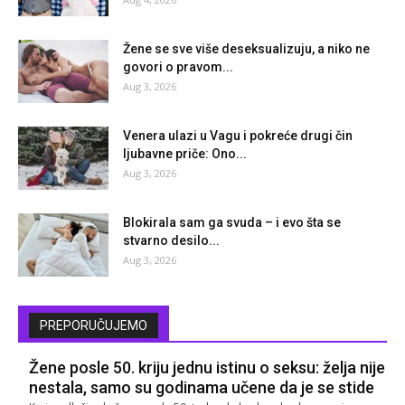
Žene se sve više deseksualizuju, a niko ne
govori o pravom...
Aug 3, 2026
Venera ulazi u Vagu i pokreće drugi čin
ljubavne priče: Ono...
Aug 3, 2026
Blokirala sam ga svuda – i evo šta se
stvarno desilo...
Aug 3, 2026
PREPORUČUJEMO
Žene posle 50. kriju jednu istinu o seksu: želja nije
nestala, samo su godinama učene da je se stide