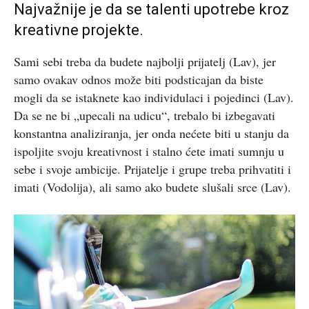
Najvažnije je da se talenti upotrebe kroz
kreativne projekte.
Sami sebi treba da budete najbolji prijatelj (Lav), jer
samo ovakav odnos može biti podsticajan da biste
mogli da se istaknete kao individulaci i pojedinci (Lav).
Da se ne bi „upecali na udicu“, trebalo bi izbegavati
konstantna analiziranja, jer onda nećete biti u stanju da
ispoljite svoju kreativnost i stalno ćete imati sumnju u
sebe i svoje ambicije. Prijatelje i grupe treba prihvatiti i
imati (Vodolija), ali samo ako budete slušali srce (Lav).