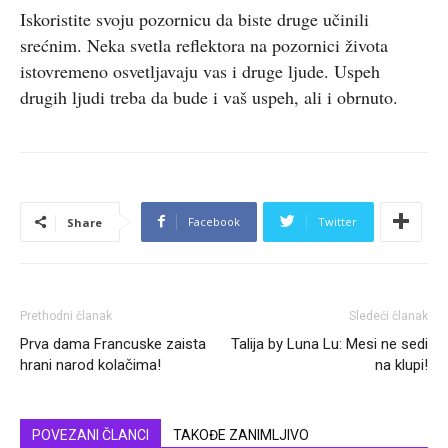
Iskoristite svoju pozornicu da biste druge učinili
srećnim. Neka svetla reflektora na pozornici života
istovremeno osvetljavaju vas i druge ljude. Uspeh
drugih ljudi treba da bude i vaš uspeh, ali i obrnuto.
Facebook
Twitter
Share
Prethodni članak
Sledeći članak
Prva dama Francuske zaista
Talija by Luna Lu: Mesi ne sedi
hrani narod kolačima!
na klupi!
POVEZANI ČLANCI
TAKOĐE ZANIMLJIVO