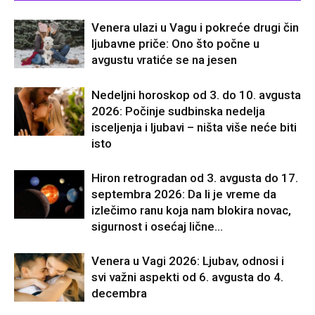
Venera ulazi u Vagu i pokreće drugi čin
ljubavne priče: Ono što počne u
avgustu vratiće se na jesen
Nedeljni horoskop od 3. do 10. avgusta
2026: Počinje sudbinska nedelja
isceljenja i ljubavi – ništa više neće biti
isto
Hiron retrogradan od 3. avgusta do 17.
septembra 2026: Da li je vreme da
izlečimo ranu koja nam blokira novac,
sigurnost i osećaj lične...
Venera u Vagi 2026: Ljubav, odnosi i
svi važni aspekti od 6. avgusta do 4.
decembra