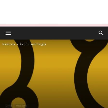
Naslovna
Život
Astrologija
Život
Astrologija