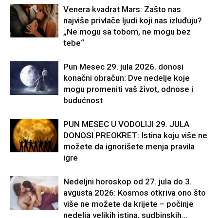
Venera kvadrat Mars: Zašto nas
najviše privlače ljudi koji nas izluđuju?
„Ne mogu sa tobom, ne mogu bez
tebe“
Pun Mesec 29. jula 2026. donosi
konačni obračun: Dve nedelje koje
mogu promeniti vaš život, odnose i
budućnost
PUN MESEC U VODOLIJI 29. JULA
DONOSI PREOKRET: Istina koju više ne
možete da ignorišete menja pravila
igre
Nedeljni horoskop od 27. jula do 3.
avgusta 2026: Kosmos otkriva ono što
više ne možete da krijete – počinje
nedelja velikih istina, sudbinskih...