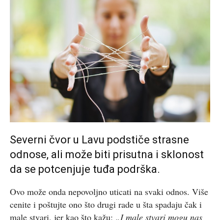
Severni čvor u Lavu podstiče strasne
odnose, ali može biti prisutna i sklonost
da se potcenjuje tuđa podrška.
Ovo može onda nepovoljno uticati na svaki odnos. Više
cenite i poštujte ono što drugi rade u šta spadaju čak i
male stvari, jer kao što kažu:
„I male stvari mogu nas