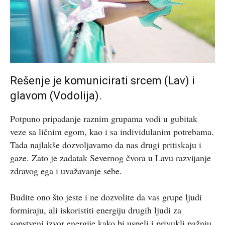
Rešenje je komunicirati srcem (Lav) i
glavom (Vodolija).
Potpuno pripadanje raznim grupama vodi u gubitak
veze sa ličnim egom, kao i sa individulanim potrebama.
Tada najlakše dozvoljavamo da nas drugi pritiskaju i
gaze. Zato je zadatak Severnog čvora u Lavu razvijanje
zdravog ega i uvažavanje sebe.
Budite ono što jeste i ne dozvolite da vas grupe ljudi
formiraju, ali iskoristiti energiju drugih ljudi za
sopstveni izvor energije kako bi uspeli i privukli pažnju.