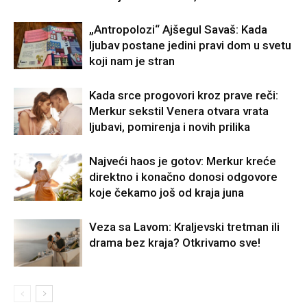
„Antropolozi“ Ajšegul Savaš: Kada
ljubav postane jedini pravi dom u svetu
koji nam je stran
Kada srce progovori kroz prave reči:
Merkur sekstil Venera otvara vrata
ljubavi, pomirenja i novih prilika
Najveći haos je gotov: Merkur kreće
direktno i konačno donosi odgovore
koje čekamo još od kraja juna
Veza sa Lavom: Kraljevski tretman ili
drama bez kraja? Otkrivamo sve!