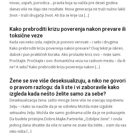
novac, uspeh, porodica… pravila koja su važila pre deset godina
danas više ne daju iste rezultate. Nova generacija ne traži nužno lakši
život – traži drugačiji život. Ali šta se krije iza […]
Kako prebroditi krizu poverenja nakon prevare ili
toksične veze
Kada vas neko izda, najteže je ponovo verovati – i sebi i drugima.
Kako prebroditi krizu poverenja nakon prevare? Ovaj tekst je iskren,
dubok i pun praktičnih koraka. Ako prolazite kroz ovo – niste sami.
Pročitajte. Pročitajte i ovo: Romantična veza na radnom mestu – da ili
ne? A seks? Kako prebroditi krizu poverenja nakon […]
Žene se sve više deseksualizuju, a niko ne govori
o pravom razlogu: da li ste i vi zaboravile kako
izgleda kada nešto želite samo za sebe?
Deseksualizacija žena: zašto mnoge žene više ne osećaju sopstvenu
želju – i kako su naučile da je se odreknu Možda niste izgubile
seksualnu želju. Možda ste samo godinama učile da je ne pokazujete.
Da budete pristojne.Dobre.Majke.Partnerke.„Ozbiljne žene“. I onda
jednog dana shvatite da više ni same ne znate šta želite… osim da vas
niko ništa […]