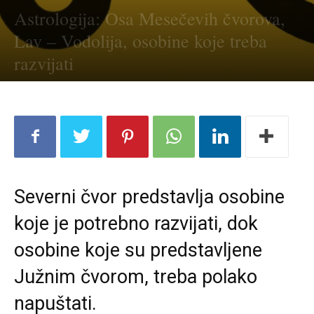
Astrologija: Osa Mesečevih čvorova,
Lav – Vodolija, osobine koje treba
razvijati
Severni čvor predstavlja osobine
koje je potrebno razvijati, dok
osobine koje su predstavljene
Južnim čvorom, treba polako
napuštati.