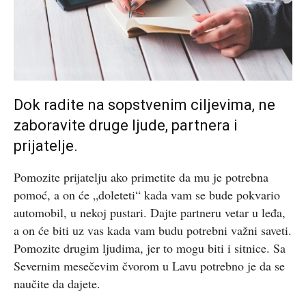
Dok radite na sopstvenim ciljevima, ne
zaboravite druge ljude, partnera i
prijatelje.
Pomozite prijatelju ako primetite da mu je potrebna
pomoć, a on će „doleteti“ kada vam se bude pokvario
automobil, u nekoj pustari. Dajte partneru vetar u leđa,
a on će biti uz vas kada vam budu potrebni važni saveti.
Pomozite drugim ljudima, jer to mogu biti i sitnice. Sa
Severnim mesečevim čvorom u Lavu potrebno je da se
naučite da dajete.