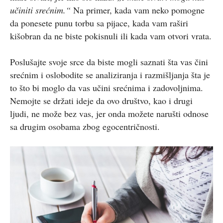
učiniti srećnim.“
Na primer, kada vam neko pomogne
da ponesete punu torbu sa pijace, kada vam raširi
kišobran da ne biste pokisnuli ili kada vam otvori vrata.
Poslušajte svoje srce da biste mogli saznati šta vas čini
srećnim i oslobodite se analiziranja i razmišljanja šta je
to što bi moglo da vas učini srećnima i zadovoljnima.
Nemojte se držati ideje da ovo društvo, kao i drugi
ljudi, ne može bez vas, jer onda možete narušti odnose
sa drugim osobama zbog egocentričnosti.