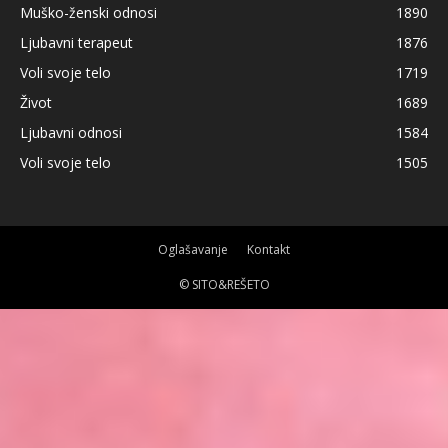
Muško-ženski odnosi
1890
Ljubavni terapeut
1876
Voli svoje telo
1719
Život
1689
Ljubavni odnosi
1584
Voli svoje telo
1505
Oglašavanje
Kontakt
© SITO&REŠETO