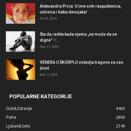
Aleksandra Prica: U ime svih raspuštenica,
udovica i baba devojaka!
Oct 8, 2016
Šta da radite kada njemu „ne može da se
digne“ –...
Sep 11, 2025
VENERA U ŠKORPIJI ostavlja tragove za ceo
život
Nov 7, 2025
POPULARNE KATEGORIJE
Duh&Zdravlje
4465
Psiha
2600
Ljubav&Seks
2149