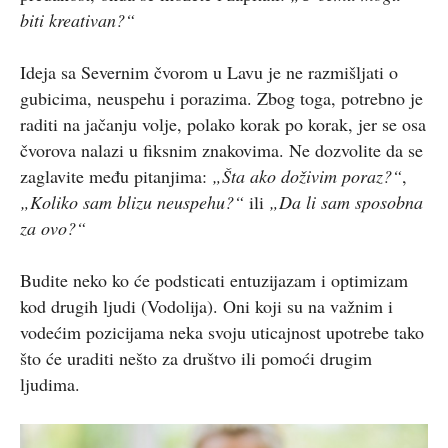
biti kreativan?“
Ideja sa Severnim čvorom u Lavu je ne razmišljati o
gubicima, neuspehu i porazima. Zbog toga, potrebno je
raditi na jačanju volje, polako korak po korak, jer se osa
čvorova nalazi u fiksnim znakovima. Ne dozvolite da se
zaglavite među pitanjima:
„Šta ako doživim poraz?“
,
„Koliko sam blizu neuspehu?“
ili
„Da li sam sposobna
za ovo?“
Budite neko ko će podsticati entuzijazam i optimizam
kod drugih ljudi (Vodolija). Oni koji su na važnim i
vodećim pozicijama neka svoju uticajnost upotrebe tako
što će uraditi nešto za društvo ili pomoći drugim
ljudima.