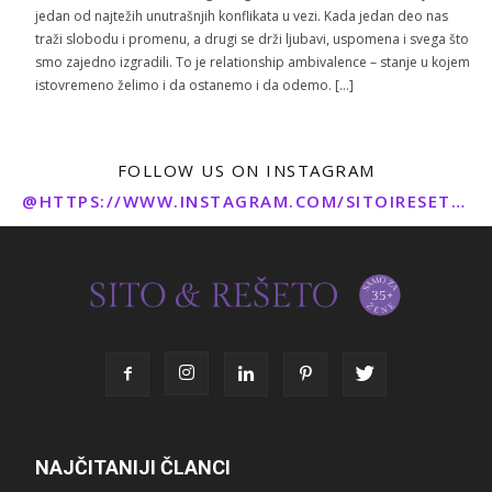
jedan od najtežih unutrašnjih konflikata u vezi. Kada jedan deo nas
traži slobodu i promenu, a drugi se drži ljubavi, uspomena i svega što
smo zajedno izgradili. To je relationship ambivalence – stanje u kojem
istovremeno želimo i da ostanemo i da odemo. […]
FOLLOW US ON INSTAGRAM
@HTTPS://WWW.INSTAGRAM.COM/SITOIRESETO/
NAJČITANIJI ČLANCI