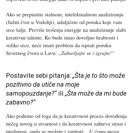
Ako se prepustite stalnom, intelektualnom analiziranju
(Južni čvor u Vodoliji), udaljićete od poruka koje vam
srce šalje. Previše trošenja energije na analiziranje slabi
kreativne talente. Ko bude imao dovoljno hrabrosti i
veliko srce, neće imati problem da isprati poruku
Severnog čvora u Lavu:
„Zabavljajte se i igrajte!“
Postavite sebi pitanja:
„Šta je to što može
pozitivno da utiče na moje
samopouzdanje?“
ili
„Šta može da mi bude
zabavno?“
Ako pođemo od toga da je kreativnost proces dovođenja
nečeg novog u stvarnost i da kreativnost zahteva strast i
predanost, onda se možete i zapitati:
„U čemu mogu