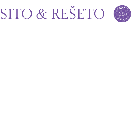
Sito&Rešeto