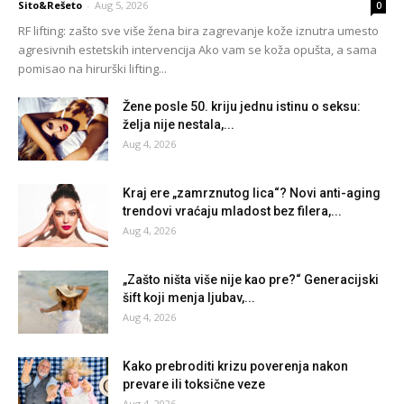
Sito&Rešeto
-
Aug 5, 2026
0
RF lifting: zašto sve više žena bira zagrevanje kože iznutra umesto
agresivnih estetskih intervencija Ako vam se koža opušta, a sama
pomisao na hirurški lifting...
Žene posle 50. kriju jednu istinu o seksu:
želja nije nestala,...
Aug 4, 2026
Kraj ere „zamrznutog lica“? Novi anti-aging
trendovi vraćaju mladost bez filera,...
Aug 4, 2026
„Zašto ništa više nije kao pre?“ Generacijski
šift koji menja ljubav,...
Aug 4, 2026
Kako prebroditi krizu poverenja nakon
prevare ili toksične veze
Aug 4, 2026