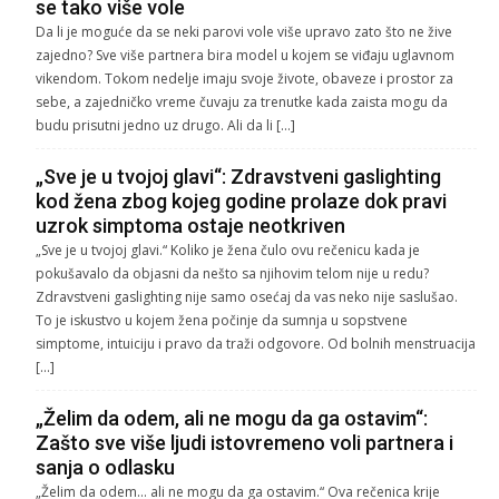
se tako više vole
Da li je moguće da se neki parovi vole više upravo zato što ne žive
zajedno? Sve više partnera bira model u kojem se viđaju uglavnom
vikendom. Tokom nedelje imaju svoje živote, obaveze i prostor za
sebe, a zajedničko vreme čuvaju za trenutke kada zaista mogu da
budu prisutni jedno uz drugo. Ali da li […]
„Sve je u tvojoj glavi“: Zdravstveni gaslighting
kod žena zbog kojeg godine prolaze dok pravi
uzrok simptoma ostaje neotkriven
„Sve je u tvojoj glavi.“ Koliko je žena čulo ovu rečenicu kada je
pokušavalo da objasni da nešto sa njihovim telom nije u redu?
Zdravstveni gaslighting nije samo osećaj da vas neko nije saslušao.
To je iskustvo u kojem žena počinje da sumnja u sopstvene
simptome, intuiciju i pravo da traži odgovore. Od bolnih menstruacija
[…]
„Želim da odem, ali ne mogu da ga ostavim“:
Zašto sve više ljudi istovremeno voli partnera i
sanja o odlasku
„Želim da odem… ali ne mogu da ga ostavim.“ Ova rečenica krije