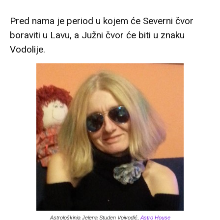
Pred nama je period u kojem će Severni čvor
boraviti u Lavu, a Južni čvor će biti u znaku
Vodolije.
Astrološkinja Jelena Studen Vojvodić,
Astro House