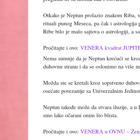
Otkako je Neptun prolazio znakom Riba, vi
rituali punog Meseca, pa čak i astrologija
Ribe bilo je malo sajtova o astrologiji, a s
Pročitajte i ovo:
VENERA kvadrat JUPITER –
Nema sumnje da je Neptun krećući se kr
duhovnu stranu i da se oslonimo na više ne
Možda ste se kretali kroz sopstveno duhov
osećate povezanije sa Univerzalnim Jedins
Neptun takođe može da stvara iluzije, a u
smo lako očarani onim što blista.
Pročitajte i ovo:
VENERA u OVNU – Žena rat