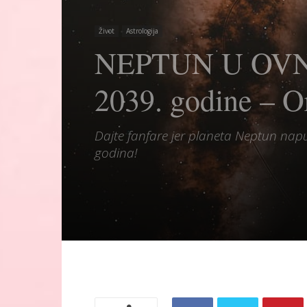
Život
Astrologija
NEPTUN U OVNU o
2039. godine – Or
Dajte fanfare jer planeta Neptun napuš
godina!