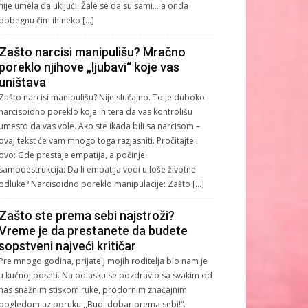
nije umela da uključi. Žale se da su sami… a onda
pobegnu čim ih neko […]
Zašto narcisi manipulišu? Mračno
poreklo njihove „ljubavi“ koje vas
uništava
Zašto narcisi manipulišu? Nije slučajno. To je duboko
narcisoidno poreklo koje ih tera da vas kontrolišu
umesto da vas vole. Ako ste ikada bili sa narcisom –
ovaj tekst će vam mnogo toga razjasniti. Pročitajte i
ovo: Gde prestaje empatija, a počinje
samodestrukcija: Da li empatija vodi u loše životne
odluke? Narcisoidno poreklo manipulacije: Zašto […]
Zašto ste prema sebi najstroži?
Vreme je da prestanete da budete
sopstveni najveći kritičar
Pre mnogo godina, prijatelj mojih roditelja bio nam je
u kućnoj poseti. Na odlasku se pozdravio sa svakim od
nas snažnim stiskom ruke, prodornim značajnim
pogledom uz poruku ,,Budi dobar prema sebi!“.