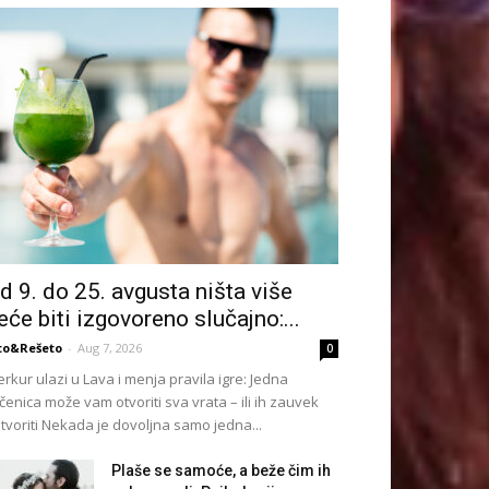
d 9. do 25. avgusta ništa više
eće biti izgovoreno slučajno:...
to&Rešeto
-
Aug 7, 2026
0
rkur ulazi u Lava i menja pravila igre: Jedna
čenica može vam otvoriti sva vrata – ili ih zauvek
tvoriti Nekada je dovoljna samo jedna...
Plaše se samoće, a beže čim ih