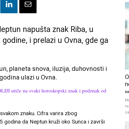
 Neptun napušta znak Riba, u
 godine, i prelazi u Ovna, gde ga
n, planeta snova, iluzija, duhovnosti i
O
 godina ulazi u Ovna.
n
 utiče na svaki horoskopski znak i podznak od
Si
Me
re
za
svakom znaku. Cifra varira zbog
65 godina da Neptun kruži oko Sunca i završi