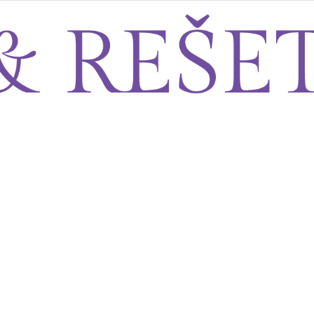
Sito&Rešeto