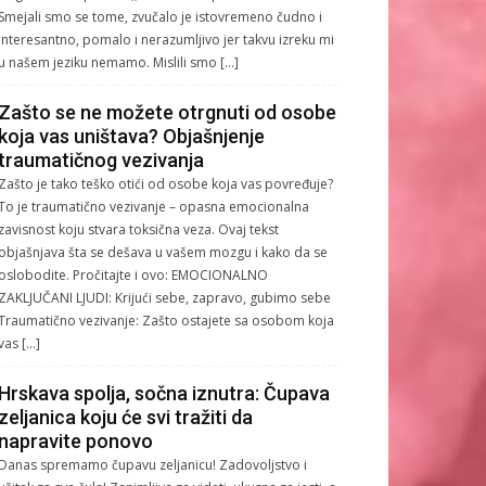
Smejali smo se tome, zvučalo je istovremeno čudno i
interesantno, pomalo i nerazumljivo jer takvu izreku mi
u našem jeziku nemamo. Mislili smo […]
Zašto se ne možete otrgnuti od osobe
koja vas uništava? Objašnjenje
traumatičnog vezivanja
Zašto je tako teško otići od osobe koja vas povređuje?
To je traumatično vezivanje – opasna emocionalna
zavisnost koju stvara toksična veza. Ovaj tekst
objašnjava šta se dešava u vašem mozgu i kako da se
oslobodite. Pročitajte i ovo: EMOCIONALNO
ZAKLJUČANI LJUDI: Krijući sebe, zapravo, gubimo sebe
Traumatično vezivanje: Zašto ostajete sa osobom koja
vas […]
Hrskava spolja, sočna iznutra: Čupava
zeljanica koju će svi tražiti da
napravite ponovo
Danas spremamo čupavu zeljanicu! Zadovoljstvo i