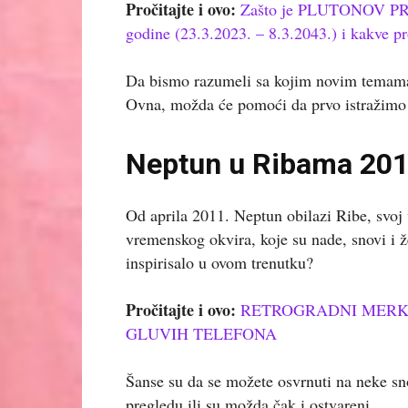
Pročitajte i ovo:
Zašto je PLUTONOV PRE
godine (23.3.2023. – 8.3.2043.) i kakve 
Da bismo razumeli sa kojim novim temama
Ovna, možda će pomoći da prvo istražimo
Neptun u Ribama 20
Od aprila 2011. Neptun obilazi Ribe, svoj 
vremenskog okvira, koje su nade, snovi i žel
inspirisalo u ovom trenutku?
Pročitajte i ovo:
RETROGRADNI MERKUR – 
GLUVIH TELEFONA
Šanse su da se možete osvrnuti na neke snov
pregledu ili su možda čak i ostvareni.