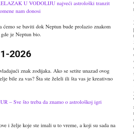
LAZAK U VODOLIJU najveći astrološki tranzit
promene nam donosi
 ćemo se baviti dok Neptun bude prolazio znakom
 gde je Neptun bio.
11-2026
vladajući znak zodijaka. Ako se setite unazad ovog
je bile za vas? Šta ste želeli ili šta vas je kreativno
Sve što treba da znamo o astrološkoj igri
e i želje koje ste imali u to vreme, a koji su sada na