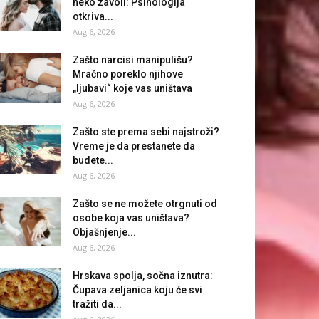
neko zavoli: Psihologija
otkriva...
Aug 6, 2026
Zašto narcisi manipulišu?
Mračno poreklo njihove
„ljubavi“ koje vas uništava
Aug 6, 2026
Zašto ste prema sebi najstroži?
Vreme je da prestanete da
budete...
Aug 6, 2026
Zašto se ne možete otrgnuti od
osobe koja vas uništava?
Objašnjenje...
Aug 6, 2026
Hrskava spolja, sočna iznutra:
Čupava zeljanica koju će svi
tražiti da...