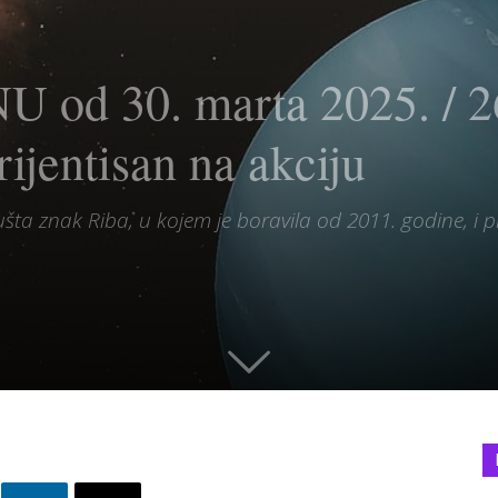
d 30. marta 2025. / 26
ijentisan na akciju
ta znak Riba, u kojem je boravila od 2011. godine, i pr