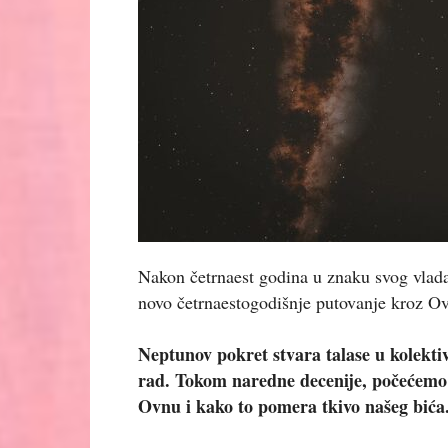
Nakon četrnaest godina u znaku svog vlada
novo četrnaestogodišnje putovanje kroz O
Neptunov pokret stvara talase u kolektivn
rad. Tokom naredne decenije, počećemo
Ovnu i kako to pomera tkivo našeg bića