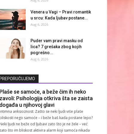
Aug 6, 2026
Venera u Vagi – Pravi romantik
u srcu: Kada ljubav postane...
Aug 6, 2026
Puder vam pravi masku od
lica? 7 grešaka zbog kojih
pogrešno...
Aug 6, 2026
PREPORUČUJEMO
Plaše se samoće, a beže čim ih neko
zavoli: Psihologija otkriva šta se zaista
događa u njihovoj glavi
Intimna anksioznost: Zašto se neki ljudi više plaše
bliskosti nego samoće – i beže baš kada postane lepo?
Neki ljudi ne beže od ljubavi zato što je ne žele – već
zato što im bliskost aktivira alarm koji samoća nikada