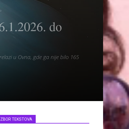
.1.2026. do
elazi u Ovna, gde ga nije bilo 165
IZBOR TEKSTOVA