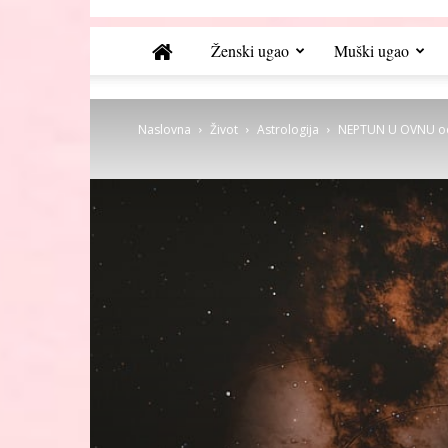
Ženski ugao
Muški ugao
Naslovna
Život
Astrologija
NEPTUN U OVNU od 3