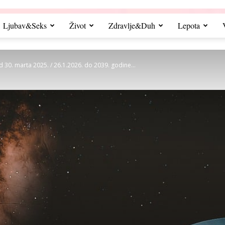
Ljubav&Seks
Život
Zdravlje&Duh
Lepota
0. marta 2025. / 26.1.2026. do 2039. godine...