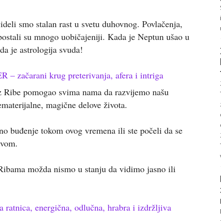
deli smo stalan rast u svetu duhovnog. Povlačenja,
 postali su mnogo uobičajeniji. Kada je Neptun ušao u
ada je astrologija svuda!
 začarani krug preterivanja, afera i intriga
oz Ribe pomogao svima nama da razvijemo našu
materijalne, magične delove života.
no buđenje tokom ovog vremena ili ste počeli da se
tvom.
 Ribama možda nismo u stanju da vidimo jasno ili
nica, energična, odlučna, hrabra i izdržljiva