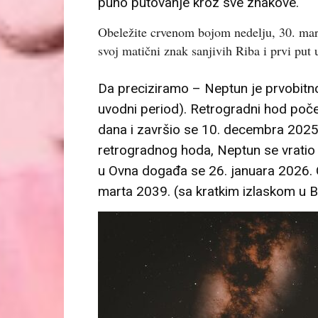
puno putovanje kroz sve znakove.
Obeležite crvenom bojom nedelju, 30. mar
svoj matični znak sanjivih Riba i prvi put
Da preciziramo –
Neptun je prvobitn
uvodni period). Retrogradni hod poč
dana i završio se
10. decembra 2025
retrogradnog hoda, Neptun se vratio
u Ovna događa se
26. januara 2026.
marta 2039.
(sa kratkim izlaskom u B