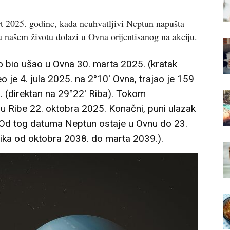
t 2025. godine, kada neuhvatljivi Neptun napušta
 u našem životu dolazi u Ovna orijentisanog na akciju.
o bio ušao u Ovna
30. marta 2025.
(kratak
eo je
4. jula 2025.
na 2°10′ Ovna, trajao je 159
.
(direktan na 29°22′ Riba). Tokom
 u Ribe
22. oktobra 2025.
Konačni, puni ulazak
Od tog datuma Neptun ostaje u Ovnu do
23.
ika od oktobra 2038. do marta 2039.).