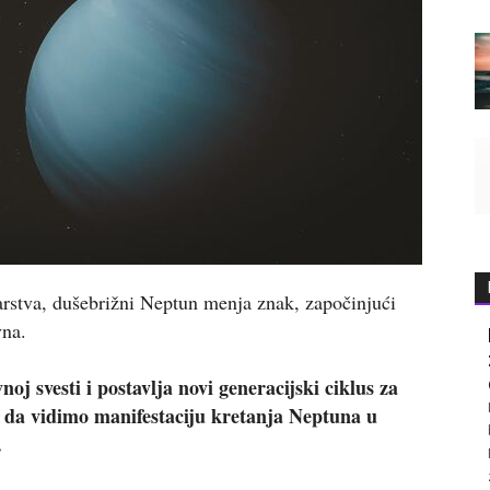
rstva, dušebrižni Neptun menja znak, započinjući
vna.
oj svesti i postavlja novi generacijski ciklus za
 da vidimo manifestaciju kretanja Neptuna u
.