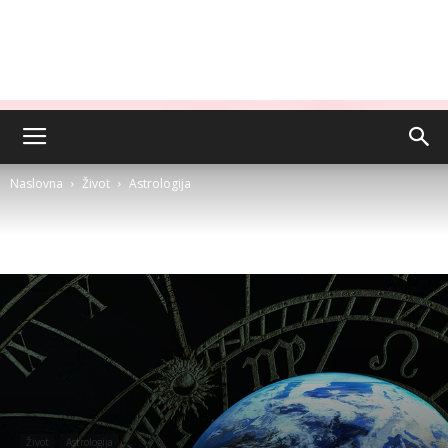
Naslovna
Život
Astrologija
Život
Astrologija