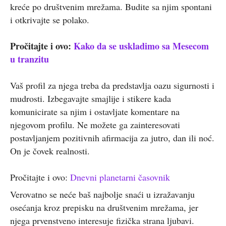
kreće po društvenim mrežama. Budite sa njim spontani
i otkrivajte se polako.
Pročitajte i ovo:
Kako da se uskladimo sa Mesecom
u tranzitu
Vaš profil za njega treba da predstavlja oazu sigurnosti i
mudrosti. Izbegavajte smajlije i stikere kada
komunicirate sa njim i ostavljate komentare na
njegovom profilu. Ne možete ga zainteresovati
postavljanjem pozitivnih afirmacija za jutro, dan ili noć.
On je čovek realnosti.
Pročitajte i ovo:
Dnevni planetarni časovnik
Verovatno se neće baš najbolje snaći u izražavanju
osećanja kroz prepisku na društvenim mrežama, jer
njega prvenstveno interesuje fizička strana ljubavi.