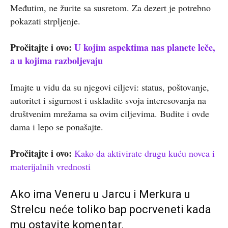
Međutim, ne žurite sa susretom. Za dezert je potrebno
pokazati strpljenje.
Pročitajte i ovo:
U kojim aspektima nas planete leče,
a u kojima razboljevaju
Imajte u vidu da su njegovi ciljevi: status, poštovanje,
autoritet i sigurnost i uskladite svoja interesovanja na
društvenim mrežama sa ovim ciljevima. Budite i ovde
dama i lepo se ponašajte.
Pročitajte i ovo:
Kako da aktivirate drugu kuću novca i
materijalnih vrednosti
Ako ima Veneru u Jarcu i Merkura u
Strelcu neće toliko bap pocrveneti kada
mu ostavite komentar.