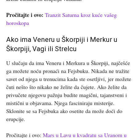
Pročitajte i ovo:
Tranzit Saturna kroz kuće vašeg
horoskopa
Ako ima Veneru u Škorpiji i Merkur u
Škorpiji, Vagi ili Strelcu
U slučaju da ima Veneru i Merkura u Škorpiji, najčešće
ga možete noću pronaći na Fejsbuku. Nikada ne tražite
savet od njega u trenucima kada ste osetljivi, jer možete
čuti nešto što nikako ne želite da čujete. Ako želite da
privučete njegovu pažnju budite magični, tajanstveni i
mistični u objavama. Njega fasciniraju misterije.
Sklonite se sa Fejsbuka ako osetite da može doći do
erupcije.
Pročitajte i ovo:
Mars u Lavu u kvadratu sa Uranom u