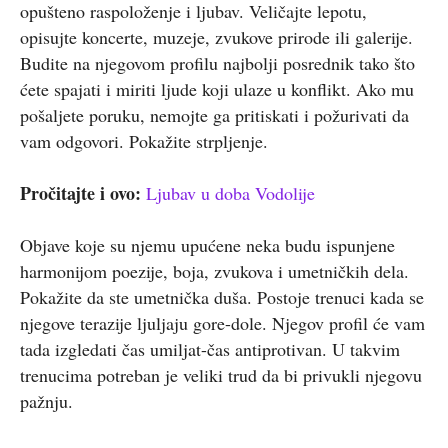
opušteno raspoloženje i ljubav. Veličajte lepotu,
opisujte koncerte, muzeje, zvukove prirode ili galerije.
Budite na njegovom profilu najbolji posrednik tako što
ćete spajati i miriti ljude koji ulaze u konflikt. Ako mu
pošaljete poruku, nemojte ga pritiskati i požurivati da
vam odgovori. Pokažite strpljenje.
Pročitajte i ovo:
Ljubav u doba Vodolije
Objave koje su njemu upućene neka budu ispunjene
harmonijom poezije, boja, zvukova i umetničkih dela.
Pokažite da ste umetnička duša. Postoje trenuci kada se
njegove terazije ljuljaju gore-dole. Njegov profil će vam
tada izgledati čas umiljat-čas antiprotivan. U takvim
trenucima potreban je veliki trud da bi privukli njegovu
pažnju.