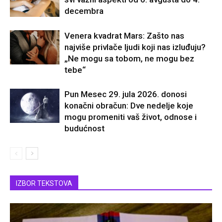
decembra
Venera kvadrat Mars: Zašto nas
najviše privlače ljudi koji nas izluđuju?
„Ne mogu sa tobom, ne mogu bez
tebe“
Pun Mesec 29. jula 2026. donosi
konačni obračun: Dve nedelje koje
mogu promeniti vaš život, odnose i
budućnost
IZBOR TEKSTOVA