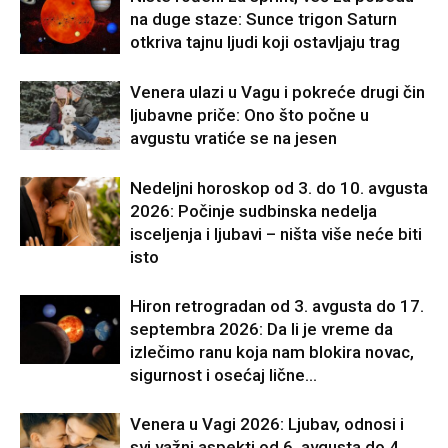
na duge staze: Sunce trigon Saturn
otkriva tajnu ljudi koji ostavljaju trag
Venera ulazi u Vagu i pokreće drugi čin
ljubavne priče: Ono što počne u
avgustu vratiće se na jesen
Nedeljni horoskop od 3. do 10. avgusta
2026: Počinje sudbinska nedelja
isceljenja i ljubavi – ništa više neće biti
isto
Hiron retrogradan od 3. avgusta do 17.
septembra 2026: Da li je vreme da
izlečimo ranu koja nam blokira novac,
sigurnost i osećaj lične...
Venera u Vagi 2026: Ljubav, odnosi i
svi važni aspekti od 6. avgusta do 4.