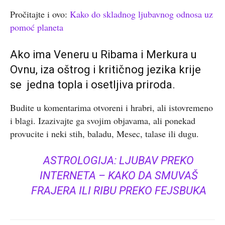
Pročitajte i ovo:
Kako do skladnog ljubavnog odnosa uz
pomoć planeta
Ako ima Veneru u Ribama i Merkura u
Ovnu, iza oštrog i kritičnog jezika krije
se jedna topla i osetljiva priroda.
Budite u komentarima otvoreni i hrabri, ali istovremeno
i blagi. Izazivajte ga svojim objavama, ali ponekad
provucite i neki stih, baladu, Mesec, talase ili dugu.
ASTROLOGIJA: LJUBAV PREKO
INTERNETA – KAKO DA SMUVAŠ
FRAJERA ILI RIBU PREKO FEJSBUKA