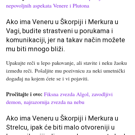
nepovoljnih aspekata Venere i Plutona
Ako ima Veneru u Škorpiji i Merkura u
Vagi, budite strastveni u porukama i
komunikaciji, jer na takav način možete
mu biti mnogo bliži.
Upakujte reči u lepo pakovanje, ali stavite i neku žaoku
između reči. Pošaljite mu pozivnicu za neki umetnički
događaj na kojem ćete se i vi pojaviti.
Pročitajte i ovo:
Fiksna zvezda Algol, zavodljivi
demon, najrazornija zvezda na nebu
Ako ima Veneru u Škorpiji i Merkura u
Strelcu, ipak će biti malo otvoreniji u