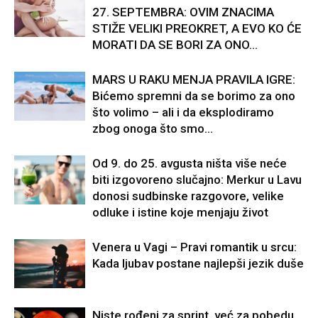
27. SEPTEMBRA: OVIM ZNACIMA
STIŽE VELIKI PREOKRET, A EVO KO ĆE
MORATI DA SE BORI ZA ONO...
MARS U RAKU MENJA PRAVILA IGRE:
Bićemo spremni da se borimo za ono
što volimo – ali i da eksplodiramo
zbog onoga što smo...
Od 9. do 25. avgusta ništa više neće
biti izgovoreno slučajno: Merkur u Lavu
donosi sudbinske razgovore, velike
odluke i istine koje menjaju život
Venera u Vagi – Pravi romantik u srcu:
Kada ljubav postane najlepši jezik duše
Niste rođeni za sprint, već za pobedu