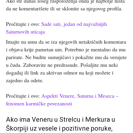
Ako ste danas lošeg raspoloženja onda je najbolje ništa
da ne komentarišete ili se sklonite sa njegovog profila.
Pročitajte i ovo:
Sade sati, jedan od najvažnijih
Saturnovih uticaja
Imajte na umu da se iza njegovih netaktičnih komentara
i objava krije pametan um. Potrebno je mentalno da mu
parirate. Ne budite sumnjičavi i pokažite mu da verujete
u čuda. Zaboravite ne predrasude. Pošaljite mu neki
događaj ili link za aktivan odmor na koji možete i
zajedno da odete.
Pročitajte i ovo:
Aspekti Venere, Saturna i Meseca –
fenomen karmičke povezanosti
Ako ima Veneru u Strelcu i Merkura u
Škorpiji uz vesele i pozitivne poruke,