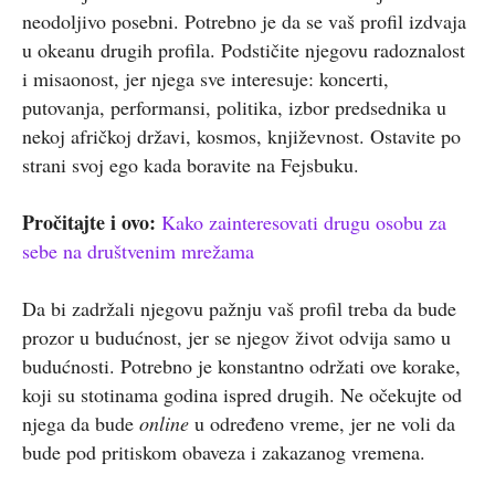
neodoljivo posebni. Potrebno je da se vaš profil izdvaja
u okeanu drugih profila. Podstičite njegovu radoznalost
i misaonost, jer njega sve interesuje: koncerti,
putovanja, performansi, politika, izbor predsednika u
nekoj afričkoj državi, kosmos, književnost. Ostavite po
strani svoj ego kada boravite na Fejsbuku.
Pročitajte i ovo:
Kako zainteresovati drugu osobu za
sebe na društvenim mrežama
Da bi zadržali njegovu pažnju vaš profil treba da bude
prozor u budućnost, jer se njegov život odvija samo u
budućnosti. Potrebno je konstantno održati ove korake,
koji su stotinama godina ispred drugih. Ne očekujte od
njega da bude
online
u određeno vreme, jer ne voli da
bude pod pritiskom obaveza i zakazanog vremena.