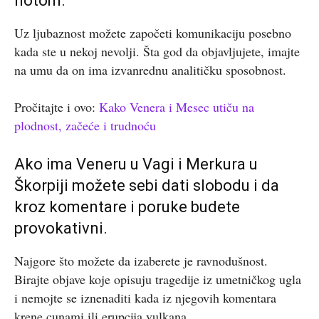
notom.
Uz ljubaznost možete započeti komunikaciju posebno
kada ste u nekoj nevolji. Šta god da objavljujete, imajte
na umu da on ima izvanrednu analitičku sposobnost.
Pročitajte i ovo:
Kako Venera i Mesec utiču na
plodnost, začeće i trudnoću
Ako ima Veneru u Vagi i Merkura u
Škorpiji možete sebi dati slobodu i da
kroz komentare i poruke budete
provokativni.
Najgore što možete da izaberete je ravnodušnost.
Birajte objave koje opisuju tragedije iz umetničkog ugla
i nemojte se iznenaditi kada iz njegovih komentara
krene cunami ili erupcija vulkana.