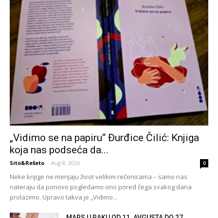
„Vidimo se na papiru“ Đurđice Čilić: Knjiga
koja nas podseća da...
Sito&Rešeto
-
Aug 8, 2026
0
Neke knjige ne menjaju život velikim rečenicama – samo nas
nateraju da ponovo pogledamo ono pored čega svakog dana
prolazimo. Upravo takva je „Vidimo...
MARS U RAKU OD 11. AVGUSTA DO 27.