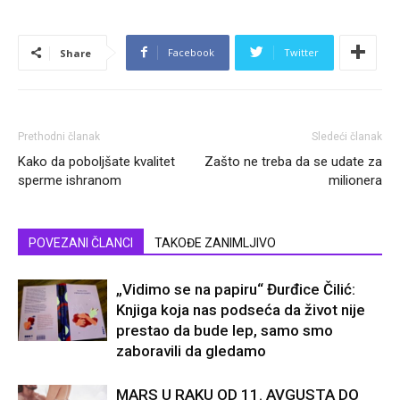
Facebook
Twitter
Share
Prethodni članak
Sledeći članak
Kako da poboljšate kvalitet
Zašto ne treba da se udate za
sperme ishranom
milionera
POVEZANI ČLANCI
TAKOĐE ZANIMLJIVO
„Vidimo se na papiru“ Đurđice Čilić:
Knjiga koja nas podseća da život nije
prestao da bude lep, samo smo
zaboravili da gledamo
MARS U RAKU OD 11. AVGUSTA DO