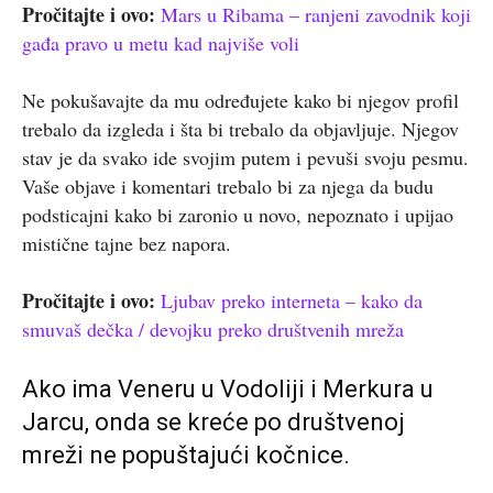
Pročitajte i ovo:
Mars u Ribama – ranjeni zavodnik koji
gađa pravo u metu kad najviše voli
Ne pokušavajte da mu određujete kako bi njegov profil
trebalo da izgleda i šta bi trebalo da objavljuje. Njegov
stav je da svako ide svojim putem i pevuši svoju pesmu.
Vaše objave i komentari trebalo bi za njega da budu
podsticajni kako bi zaronio u novo, nepoznato i upijao
mistične tajne bez napora.
Pročitajte i ovo:
Ljubav preko interneta – kako da
smuvaš dečka / devojku preko društvenih mreža
Ako ima Veneru u Vodoliji i Merkura u
Jarcu, onda se kreće po društvenoj
mreži ne popuštajući kočnice.