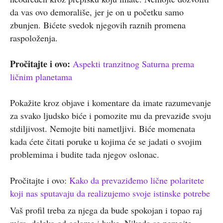
da vas ovo demorališe, jer je on u početku samo
zbunjen. Bićete svedok njegovih raznih promena
raspoloženja.
Pročitajte i ovo:
Aspekti tranzitnog Saturna prema
ličnim planetama
Pokažite kroz objave i komentare da imate razumevanje
za svako ljudsko biće i pomozite mu da prevaziđe svoju
stdiljivost. Nemojte biti nametljivi. Biće momenata
kada ćete čitati poruke u kojima će se jadati o svojim
problemima i budite tada njegov oslonac.
Pročitajte i ovo:
Kako da prevaziđemo lične polaritete
koji nas sputavaju da realizujemo svoje istinske potrebe
Vaš profil treba za njega da bude spokojan i topao raj
mira, daleko od galame i buke. Nikada se nemojte