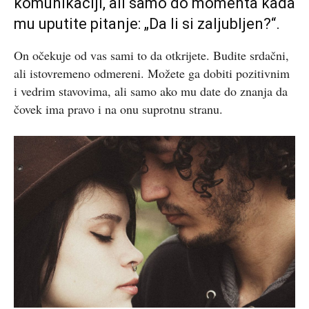
komunikaciji, ali samo do momenta kada
mu uputite pitanje: „Da li si zaljubljen?“.
On očekuje od vas sami to da otkrijete. Budite srdačni,
ali istovremeno odmereni. Možete ga dobiti pozitivnim
i vedrim stavovima, ali samo ako mu date do znanja da
čovek ima pravo i na onu suprotnu stranu.