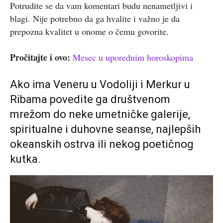
Potrudite se da vam komentari budu nenametljivi i
blagi. Nije potrebno da ga hvalite i važno je da
prepozna kvalitet u onome o čemu govorite.
Pročitajte i ovo:
Mesec u uporednim horoskopima
Ako ima Veneru u Vodoliji i Merkur u
Ribama povedite ga društvenom
mrežom do neke umetničke galerije,
spiritualne i duhovne seanse, najlepših
okeanskih ostrva ili nekog poetičnog
kutka.