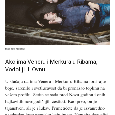
foto Toa Heftiba
Ako ima Veneru i Merkura u Ribama,
Vodoliji ili Ovnu.
U slučaju da ima Veneru i Merkur u Ribama forsirajte
boje, šarenilo i svetlucavost da bi pronašao toplinu na
vašem profilu. Setite se sada pred Novu godinu i onih
bajkovitih novogodišnjih čestitki. Kao prvo, on je
tajanstven, ali je i lukav. Primetićete da je izvanredno
neodređen kroz prepisku koju imate. Nemojte dozvoliti