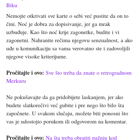
Biku
Nemojte otkrivati sve karte o sebi već pustite da on to
čini. Noć je dobra za dopisivanje, jer ga mrak
uzbuđuje. Kao što noć krije zagonetke, budite i vi
zagonetni. Nahranite rečima njegovu senzualnost, a ako
uđe u komunikaciju sa vama verovatno ste i zadovoljili
njegove visoke kriterijume.
Pročitajte i ovo:
Sve što treba da znate o retrogradnom
Merkuru
Ne pokušavajte da ga pridobijete laskanjem, jer ako
budete slatkorečivi već gubite i pre nego što bilo šta
započnete. U svakom slučaju, možete biti ponosni što
vas je udostojio porukom ili odgovorom na komentar.
Pročitajte i ovo:
Na šta treba obratiti pažnju kod