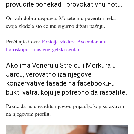
provucite ponekad i provokativnu notu.
On voli dobru raspravu. Možete mu poveriti i neka
svoja zlodela što će mu sigurno držati pažnju.
Pročitajte i ovo:
Pozicija vladara Ascendenta u
horoskopu – naš energetski centar
Ako ima Veneru u Strelcu i Merkura u
Jarcu, verovatno iza njegove
konzervative fasade na facebooku-u
bukti vatra, koju je potrebno da raspalite.
Pazite da ne unverdite njegove prijatelje koji su aktivni
na njegovom profilu.