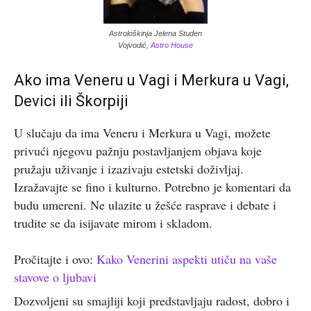
Astrološkinja Jelena Studen
Vojvodić,
Astro House
Ako ima Veneru u Vagi i Merkura u Vagi,
Devici ili Škorpiji
U slučaju da ima Veneru i Merkura u Vagi, možete
privući njegovu pažnju postavljanjem objava koje
pružaju uživanje i izazivaju estetski doživljaj.
Izražavajte se fino i kulturno. Potrebno je komentari da
budu umereni. Ne ulazite u žešće rasprave i debate i
trudite se da isijavate mirom i skladom.
Pročitajte i ovo:
Kako Venerini aspekti utiču na vaše
stavove o ljubavi
Dozvoljeni su smajliji koji predstavljaju radost, dobro i