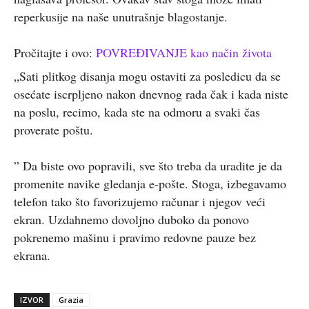
reperkusije na naše unutrašnje blagostanje.
Pročitajte i ovo:
POVREĐIVANJE kao način života
„Sati plitkog disanja mogu ostaviti za posledicu da se
osećate iscrpljeno nakon dnevnog rada čak i kada niste
na poslu, recimo, kada ste na odmoru a svaki čas
proverate poštu.
” Da biste ovo popravili, sve što treba da uradite je da
promenite navike gledanja e-pošte. Stoga, izbegavamo
telefon tako što favorizujemo računar i njegov veći
ekran. Uzdahnemo dovoljno duboko da ponovo
pokrenemo mašinu i pravimo redovne pauze bez
ekrana.
IZVOR
Grazia