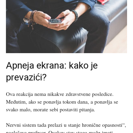
Apneja ekrana: kako je
prevazići?
Ova reakcija nema nikakve zdravstvene posledice.
Međutim, ako se ponavlja tokom dana, a ponavlja se
svako malo, morate sebi postaviti pitanja.
Nervni sistem tada prelazi u stanje hronične opasnosti“,
naglašava profesor. Ovakav stav stoga može imati