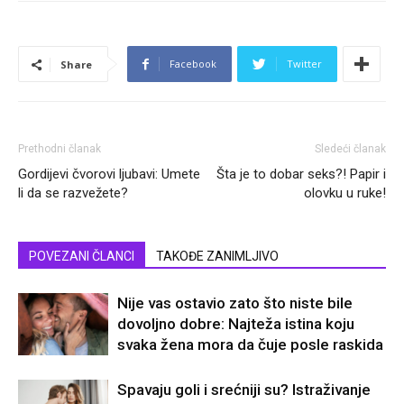
Facebook
Twitter
Share
Prethodni članak
Sledeći članak
Gordijevi čvorovi ljubavi: Umete
Šta je to dobar seks?! Papir i
li da se razvežete?
olovku u ruke!
POVEZANI ČLANCI
TAKOĐE ZANIMLJIVO
Nije vas ostavio zato što niste bile
dovoljno dobre: Najteža istina koju
svaka žena mora da čuje posle raskida
Spavaju goli i srećniji su? Istraživanje