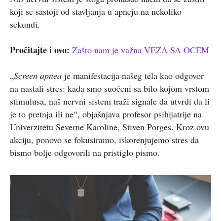
koji se sastoji od stavljanja u apneju na nekoliko
sekundi.
Pročitajte i ovo:
Zašto nam je važna VEZA SA OCEM
„
Screen apnea
je manifestacija našeg tela kao odgovor
na nastali stres: kada smo suočeni sa bilo kojom vrstom
stimulusa, naš nervni sistem traži signale da utvrdi da li
je to pretnja ili ne“, objašnjava profesor psihijatrije na
Univerzitetu Severne Karoline, Stiven Porges. Kroz ovu
akciju, ponovo se fokusiramo, iskorenjujemo stres da
bismo bolje odgovorili na pristiglo pismo.