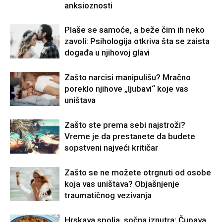
anksioznosti
Plaše se samoće, a beže čim ih neko
zavoli: Psihologija otkriva šta se zaista
događa u njihovoj glavi
Zašto narcisi manipulišu? Mračno
poreklo njihove „ljubavi“ koje vas
uništava
Zašto ste prema sebi najstroži?
Vreme je da prestanete da budete
sopstveni najveći kritičar
Zašto se ne možete otrgnuti od osobe
koja vas uništava? Objašnjenje
traumatičnog vezivanja
Hrskava spolja, sočna iznutra: Čupava