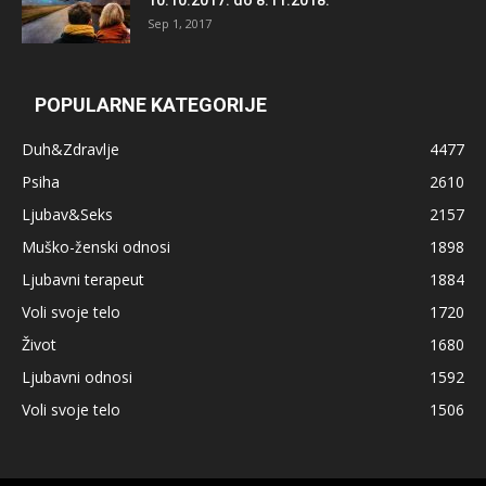
Sep 1, 2017
POPULARNE KATEGORIJE
Duh&Zdravlje
4477
Psiha
2610
Ljubav&Seks
2157
Muško-ženski odnosi
1898
Ljubavni terapeut
1884
Voli svoje telo
1720
Život
1680
Ljubavni odnosi
1592
Voli svoje telo
1506