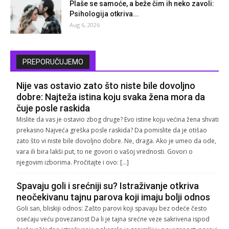
Plaše se samoće, a beže čim ih neko zavoli:
Psihologija otkriva...
Aug 6, 2026
PREPORUČUJEMO
Nije vas ostavio zato što niste bile dovoljno
dobre: Najteža istina koju svaka žena mora da
čuje posle raskida
Mislite da vas je ostavio zbog druge? Evo istine koju većina žena shvati
prekasno Najveća greška posle raskida? Da pomislite da je otišao
zato što vi niste bile dovoljno dobre. Ne, draga. Ako je umeo da ode,
vara ili bira lakši put, to ne govori o vašoj vrednosti. Govori o
njegovim izborima. Pročitajte i ovo: […]
Spavaju goli i srećniji su? Istraživanje otkriva
neočekivanu tajnu parova koji imaju bolji odnos
Goli san, bliskiji odnos: Zašto parovi koji spavaju bez odeće često
osećaju veću povezanost Da li je tajna srećne veze sakrivena ispod