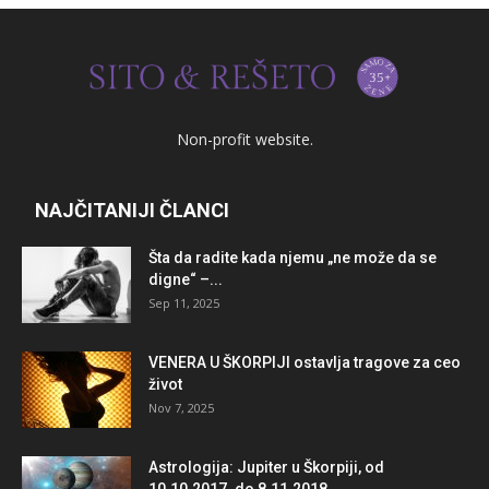
Non-profit website.
NAJČITANIJI ČLANCI
Šta da radite kada njemu „ne može da se
digne“ –...
Sep 11, 2025
VENERA U ŠKORPIJI ostavlja tragove za ceo
život
Nov 7, 2025
Astrologija: Jupiter u Škorpiji, od
10.10.2017. do 8.11.2018.