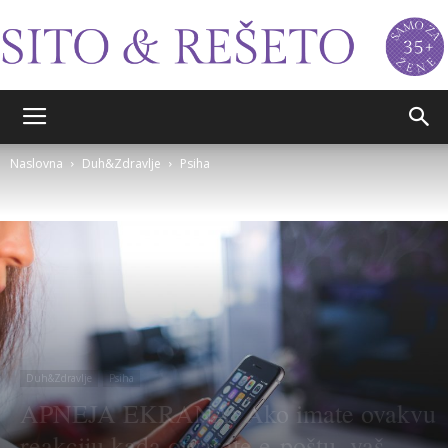
Sito&Rešeto
Naslovna
Duh&Zdravlje
Psiha
Duh&Zdravlje
Psiha
APNEJA EKRANA: Ako imate ovakvu
reakciju kada otvarate e-poštu, vaš