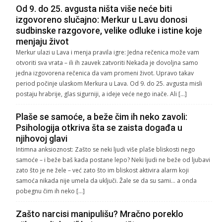
Od 9. do 25. avgusta ništa više neće biti
izgovoreno slučajno: Merkur u Lavu donosi
sudbinske razgovore, velike odluke i istine koje
menjaju život
Merkur ulazi u Lava i menja pravila igre: Jedna rečenica može vam
otvoriti sva vrata – ili ih zauvek zatvoriti Nekada je dovoljna samo
jedna izgovorena rečenica da vam promeni život. Upravo takav
period počinje ulaskom Merkura u Lava. Od 9. do 25. avgusta misli
postaju hrabrije, glas sigurniji, a ideje veće nego inače. Ali […]
Plaše se samoće, a beže čim ih neko zavoli:
Psihologija otkriva šta se zaista događa u
njihovoj glavi
Intimna anksioznost: Zašto se neki ljudi više plaše bliskosti nego
samoće – i beže baš kada postane lepo? Neki ljudi ne beže od ljubavi
zato što je ne žele – već zato što im bliskost aktivira alarm koji
samoća nikada nije umela da uključi. Žale se da su sami… a onda
pobegnu čim ih neko […]
Zašto narcisi manipulišu? Mračno poreklo