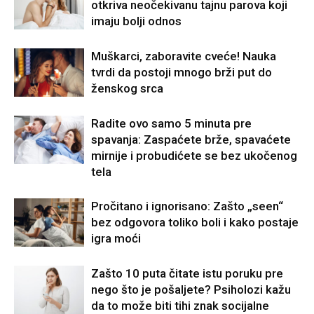
otkriva neočekivanu tajnu parova koji
imaju bolji odnos
Muškarci, zaboravite cveće! Nauka
tvrdi da postoji mnogo brži put do
ženskog srca
Radite ovo samo 5 minuta pre
spavanja: Zaspaćete brže, spavaćete
mirnije i probudićete se bez ukočenog
tela
Pročitano i ignorisano: Zašto „seen“
bez odgovora toliko boli i kako postaje
igra moći
Zašto 10 puta čitate istu poruku pre
nego što je pošaljete? Psiholozi kažu
da to može biti tihi znak socijalne