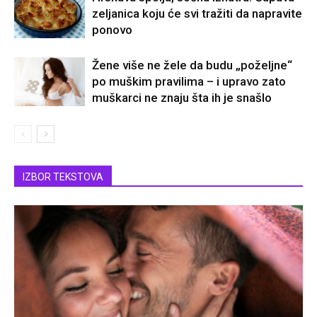
zeljanica koju će svi tražiti da napravite
ponovo
Žene više ne žele da budu „poželjne“
po muškim pravilima – i upravo zato
muškarci ne znaju šta ih je snašlo
IZBOR TEKSTOVA