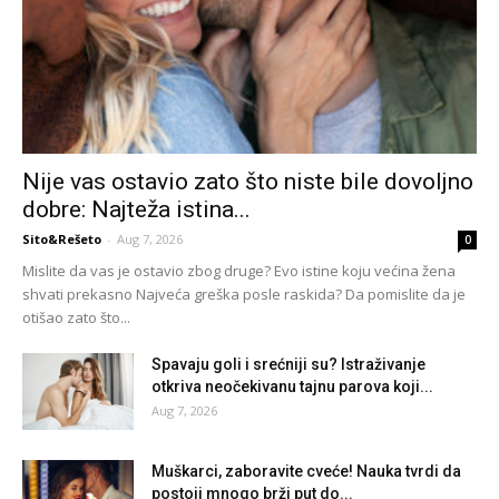
Nije vas ostavio zato što niste bile dovoljno
dobre: Najteža istina...
Sito&Rešeto
-
Aug 7, 2026
0
Mislite da vas je ostavio zbog druge? Evo istine koju većina žena
shvati prekasno Najveća greška posle raskida? Da pomislite da je
otišao zato što...
Spavaju goli i srećniji su? Istraživanje
otkriva neočekivanu tajnu parova koji...
Aug 7, 2026
Muškarci, zaboravite cveće! Nauka tvrdi da
postoji mnogo brži put do...