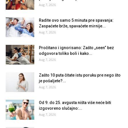
Aug 7, 2026
Radite ovo samo 5 minuta pre spavanja:
Zaspaćete brže, spavaćete mirnije...
Aug 7, 2026
Pročitano i ignorisano: Zašto „seen“ bez
odgovora toliko boli i kako...
Aug 7, 2026
Zašto 10 puta čitate istu poruku pre nego što
je pošaljete?...
Aug 7, 2026
Od 9. do 25. avgusta ništa više neće biti
izgovoreno slučajno:...
Aug 7, 2026