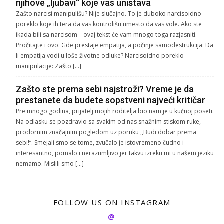
njihove „ljubavi“ koje vas uništava
Zašto narcisi manipulišu? Nije slučajno. To je duboko narcisoidno
poreklo koje ih tera da vas kontrolišu umesto da vas vole. Ako ste
ikada bili sa narcisom – ovaj tekst će vam mnogo toga razjasniti.
Pročitajte i ovo: Gde prestaje empatija, a počinje samodestrukcija: Da
li empatija vodi u loše životne odluke? Narcisoidno poreklo
manipulacije: Zašto […]
Zašto ste prema sebi najstroži? Vreme je da
prestanete da budete sopstveni najveći kritičar
Pre mnogo godina, prijatelj mojih roditelja bio nam je u kućnoj poseti.
Na odlasku se pozdravio sa svakim od nas snažnim stiskom ruke,
prodornim značajnim pogledom uz poruku ,,Budi dobar prema
sebi!“. Smejali smo se tome, zvučalo je istovremeno čudno i
interesantno, pomalo i nerazumljivo jer takvu izreku mi u našem jeziku
nemamo. Mislili smo […]
FOLLOW US ON INSTAGRAM
@