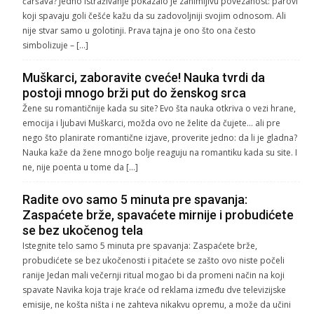
čaršava? Jedno istraživanje pokazalo je zanimljivu povezanost: parovi
koji spavaju goli češće kažu da su zadovoljniji svojim odnosom. Ali
nije stvar samo u golotinji. Prava tajna je ono što ona često
simbolizuje – […]
Muškarci, zaboravite cveće! Nauka tvrdi da
postoji mnogo brži put do ženskog srca
Žene su romantičnije kada su site? Evo šta nauka otkriva o vezi hrane,
emocija i ljubavi Muškarci, možda ovo ne želite da čujete… ali pre
nego što planirate romantične izjave, proverite jedno: da li je gladna?
Nauka kaže da žene mnogo bolje reaguju na romantiku kada su site. I
ne, nije poenta u tome da […]
Radite ovo samo 5 minuta pre spavanja:
Zaspaćete brže, spavaćete mirnije i probudićete
se bez ukočenog tela
Istegnite telo samo 5 minuta pre spavanja: Zaspaćete brže,
probudićete se bez ukočenosti i pitaćete se zašto ovo niste počeli
ranije Jedan mali večernji ritual mogao bi da promeni način na koji
spavate Navika koja traje kraće od reklama između dve televizijske
emisije, ne košta ništa i ne zahteva nikakvu opremu, a može da učini