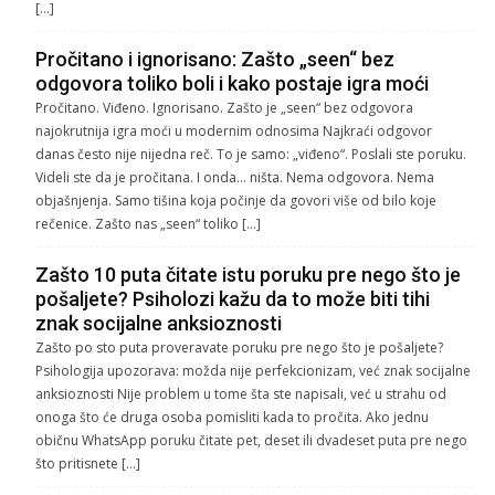
[…]
Pročitano i ignorisano: Zašto „seen“ bez
odgovora toliko boli i kako postaje igra moći
Pročitano. Viđeno. Ignorisano. Zašto je „seen“ bez odgovora
najokrutnija igra moći u modernim odnosima Najkraći odgovor
danas često nije nijedna reč. To je samo: „viđeno“. Poslali ste poruku.
Videli ste da je pročitana. I onda… ništa. Nema odgovora. Nema
objašnjenja. Samo tišina koja počinje da govori više od bilo koje
rečenice. Zašto nas „seen“ toliko […]
Zašto 10 puta čitate istu poruku pre nego što je
pošaljete? Psiholozi kažu da to može biti tihi
znak socijalne anksioznosti
Zašto po sto puta proveravate poruku pre nego što je pošaljete?
Psihologija upozorava: možda nije perfekcionizam, već znak socijalne
anksioznosti Nije problem u tome šta ste napisali, već u strahu od
onoga što će druga osoba pomisliti kada to pročita. Ako jednu
običnu WhatsApp poruku čitate pet, deset ili dvadeset puta pre nego
što pritisnete […]