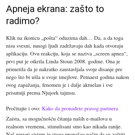
Apneja ekrana: zašto to
radimo?
Klik na ikonicu „pošta“ oduzima dah… Da, a da toga
nisu svesni, mnogi ljudi zadržavaju dah kada otvoraju
aplikaciju. Ovu reakciju, koja se naziva „screen apnea“,
prvi put je otkrila Linda Stoun 2008. godine. Ona je
primetila da je nakratko zaustavljala svoje disanje pre
nego što bi ušla u svoje imejlove. Petnaest godina nakon
ovog zapažanja, fenomen je i dalje aktuelan i sve
prisutniji prema Njujork tajmsu.
Pročitajte i ovo:
Kako da pronađete pravog partnera
Zaista, sa mogućnošću čitanja naših e-mailova u
realnom vremenu, stimulisani smo kao nikada ranije.
Naš nervni sistem je stoga pronašao način da se zaštiti