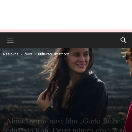
Naslovna
Život
Kultura&Umetnost
Život
Kultura&Umetnost
Almodovarov novi film „Gorki Božić“
oduševio Kan: Devet minuta ovacija za