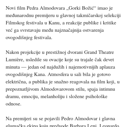
Novi film Pedra Almodovara „Gorki Božić“ imao je
međunarodnu premijeru u glavnoj takmičarskoj selekciji
Filmskog festivala u Kanu, a reakcije publike i kritike
već ga svrstavaju među najznačajnija ostvarenja
ovogodišnjeg festivala.
Nakon projekcije u prestižnoj dvorani Grand Theatre
Lumière, usledile su ovacije koje su trajale čak devet
minuta — jedan od najdužih i najemotivnijih aplauza
ovogodišnjeg Kana. Atmosfera u sali bila je gotovo
električna, a publika je snažno reagovala na film koji, u
prepoznatljivom Almodovarovom stilu, spaja intimnu
dramu, emociju, melanholiju i složene psihološke
odnose.
Na premijeri su se pojavili Pedro Almodovar i glavna
glumačka ekipa koju predvode Barbara Leni, Leonardo