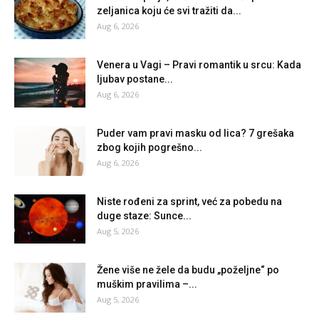
zeljanica koju će svi tražiti da...
Aug 6, 2026
Venera u Vagi – Pravi romantik u srcu: Kada
ljubav postane...
Aug 6, 2026
Puder vam pravi masku od lica? 7 grešaka
zbog kojih pogrešno...
Aug 6, 2026
Niste rođeni za sprint, već za pobedu na
duge staze: Sunce...
Aug 5, 2026
Žene više ne žele da budu „poželjne“ po
muškim pravilima –...
Aug 5, 2026