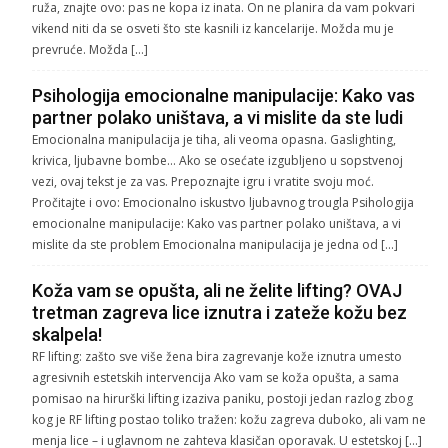
ruža, znajte ovo: pas ne kopa iz inata. On ne planira da vam pokvari
vikend niti da se osveti što ste kasnili iz kancelarije. Možda mu je
prevruće. Možda […]
Psihologija emocionalne manipulacije: Kako vas
partner polako uništava, a vi mislite da ste ludi
Emocionalna manipulacija je tiha, ali veoma opasna. Gaslighting,
krivica, ljubavne bombe… Ako se osećate izgubljeno u sopstvenoj
vezi, ovaj tekst je za vas. Prepoznajte igru i vratite svoju moć.
Pročitajte i ovo: Emocionalno iskustvo ljubavnog trougla Psihologija
emocionalne manipulacije: Kako vas partner polako uništava, a vi
mislite da ste problem Emocionalna manipulacija je jedna od […]
Koža vam se opušta, ali ne želite lifting? OVAJ
tretman zagreva lice iznutra i zateže kožu bez
skalpela!
RF lifting: zašto sve više žena bira zagrevanje kože iznutra umesto
agresivnih estetskih intervencija Ako vam se koža opušta, a sama
pomisao na hirurški lifting izaziva paniku, postoji jedan razlog zbog
kog je RF lifting postao toliko tražen: kožu zagreva duboko, ali vam ne
menja lice – i uglavnom ne zahteva klasičan oporavak. U estetskoj […]