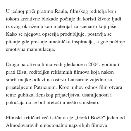
U jednoj priči pratimo Raula, filmskog reditelja koji
tokom kreativne blokade počinje da koristi živote ljudi
iz svog okruženja kao materijal za scenario koji piše.
Kako se njegova opsesija produbljuje, postavlja se
pitanje gde prestaje umetnička inspiracija, a gde počinje
emotivna manipulacija.
Druga narativna linija vodi gledaoce u 2004. godinu i
prati Elsu, rediteljku reklamnih filmova koja nakon
smrti majke odlazi na ostrvo Lansarote zajedno sa
prijateljicom Patricijom. Kroz njihov odnos film otvara
teme gubitka, ženskog prijateljstva, usamljenosti i
pokušaja da se bol pretoči u nešto smisleno.
Filmski kritičari već ističu da je „Gorki Božić“ jedan od
Almodovarovih emocionalno najzrelijih filmova