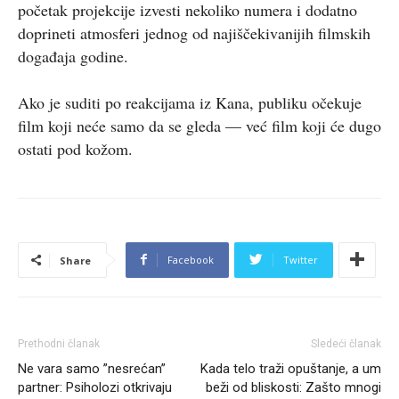
početak projekcije izvesti nekoliko numera i dodatno
doprineti atmosferi jednog od najiščekivanijih filmskih
događaja godine.
Ako je suditi po reakcijama iz Kana, publiku očekuje
film koji neće samo da se gleda — već film koji će dugo
ostati pod kožom.
Facebook
Twitter
Share
Prethodni članak
Sledeći članak
Ne vara samo ”nesrećan”
Kada telo traži opuštanje, a um
partner: Psiholozi otkrivaju
beži od bliskosti: Zašto mnogi