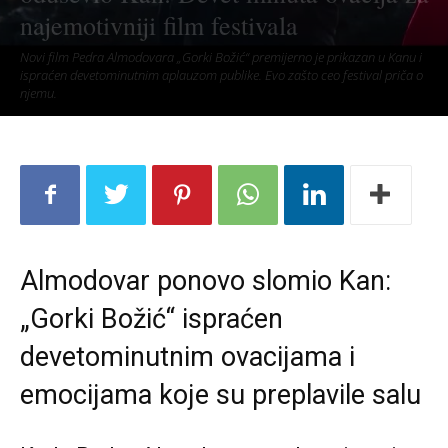
najemotivniji film festivala
Novi film Pedra Almodovara „Gorki Božić“ premijerno je prikazan u Kanu i
ispraćen devetominutnim aplauzom publike. Evo zašto ceo festival priča o
njemu.
Almodovar ponovo slomio Kan:
„Gorki Božić“ ispraćen
devetominutnim ovacijama i
emocijama koje su preplavile salu