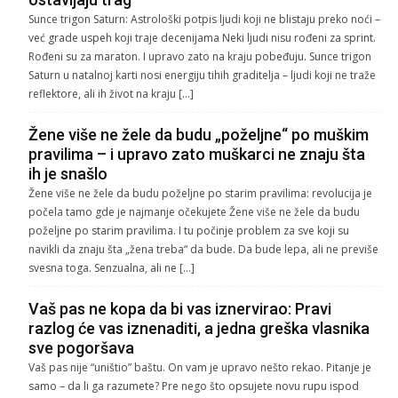
Sunce trigon Saturn: Astrološki potpis ljudi koji ne blistaju preko noći –
već grade uspeh koji traje decenijama Neki ljudi nisu rođeni za sprint.
Rođeni su za maraton. I upravo zato na kraju pobeđuju. Sunce trigon
Saturn u natalnoj karti nosi energiju tihih graditelja – ljudi koji ne traže
reflektore, ali ih život na kraju […]
Žene više ne žele da budu „poželjne“ po muškim
pravilima – i upravo zato muškarci ne znaju šta
ih je snašlo
Žene više ne žele da budu poželjne po starim pravilima: revolucija je
počela tamo gde je najmanje očekujete Žene više ne žele da budu
poželjne po starim pravilima. I tu počinje problem za sve koji su
navikli da znaju šta „žena treba“ da bude. Da bude lepa, ali ne previše
svesna toga. Senzualna, ali ne […]
Vaš pas ne kopa da bi vas iznervirao: Pravi
razlog će vas iznenaditi, a jedna greška vlasnika
sve pogoršava
Vaš pas nije “uništio” baštu. On vam je upravo nešto rekao. Pitanje je
samo – da li ga razumete? Pre nego što opsujete novu rupu ispod