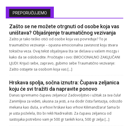
PREPORUČUJEMO
Zašto se ne možete otrgnuti od osobe koja vas
uništava? Objašnjenje traumatičnog vezivanja
Zašto je tako teško otići od osobe koja vas povređuje? To je
traumatično vezivanje – opasna emocionalna zavisnost koju stvara
toksična veza. Ovaj tekst objašnjava šta se dešava u vašem mozgu i
kako da se oslobodite. Pročitajte i ovo: EMOCIONALNO ZAKLJUČANI
LJUDI: Krijući sebe, zapravo, gubimo sebe Traumatično vezivanje:
Zašto ostajete sa osobom koja vas […]
Hrskava spolja, sočna iznutra: Čupava zeljanica
koju će svi tražiti da napravite ponovo
Danas spremamo čupavu zeljanicu! Zadovoljstvo i užitak za sva čula!
Zanimljiva za videti, ukusna za jesti, a na dodir čista fantazija, odozdo
mekana kao duša, a vrhovi hrskavi kao vrhovi Kilimandžara! Sama bi
je usta poželela, što bi rekli Nadrealisti. Za čupavu zeljanicu od
sastojaka potrebno vam je 500 gr tankih kora, 500 gr zelja […]