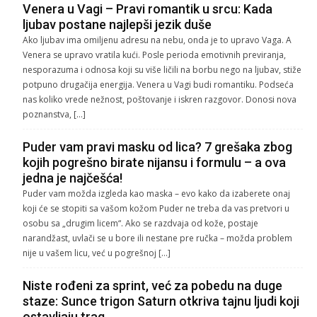
Venera u Vagi – Pravi romantik u srcu: Kada
ljubav postane najlepši jezik duše
Ako ljubav ima omiljenu adresu na nebu, onda je to upravo Vaga. A
Venera se upravo vratila kući. Posle perioda emotivnih previranja,
nesporazuma i odnosa koji su više ličili na borbu nego na ljubav, stiže
potpuno drugačija energija. Venera u Vagi budi romantiku. Podseća
nas koliko vrede nežnost, poštovanje i iskren razgovor. Donosi nova
poznanstva, […]
Puder vam pravi masku od lica? 7 grešaka zbog
kojih pogrešno birate nijansu i formulu – a ova
jedna je najčešća!
Puder vam možda izgleda kao maska – evo kako da izaberete onaj
koji će se stopiti sa vašom kožom Puder ne treba da vas pretvori u
osobu sa „drugim licem“. Ako se razdvaja od kože, postaje
narandžast, uvlači se u bore ili nestane pre ručka – možda problem
nije u vašem licu, već u pogrešnoj […]
Niste rođeni za sprint, već za pobedu na duge
staze: Sunce trigon Saturn otkriva tajnu ljudi koji
ostavljaju trag