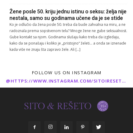
Žene posle 50. kriju jednu istinu o seksu: želja nije
nestala, samo su godinama učene da je se stide
Ko je odlučio da žena posle 50. treba da bude zahvalna na miru, a ne
radoznala prema sopstvenom telu? Mnoge žene ne gube seksualnost.
Gube kontakt sa njom. Godinama slušaju kako treba da izgledaju,
kako da se ponašaju i koliko je „pristojno“ želeti… a onda se iznenade
kada više ne znaju šta zapravo žele. Ali […]
FOLLOW US ON INSTAGRAM
@HTTPS://WWW.INSTAGRAM.COM/SITOIRESETO/