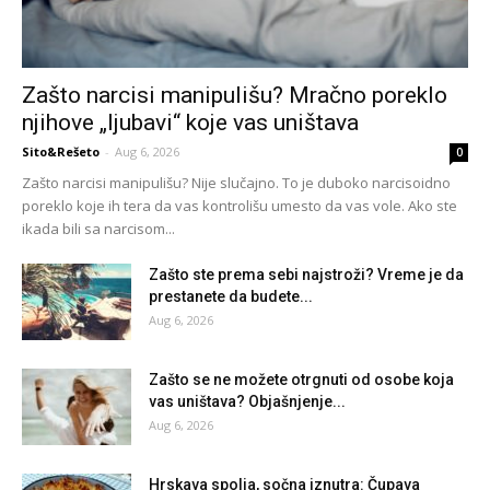
Zašto narcisi manipulišu? Mračno poreklo
njihove „ljubavi“ koje vas uništava
Sito&Rešeto
-
Aug 6, 2026
0
Zašto narcisi manipulišu? Nije slučajno. To je duboko narcisoidno
poreklo koje ih tera da vas kontrolišu umesto da vas vole. Ako ste
ikada bili sa narcisom...
Zašto ste prema sebi najstroži? Vreme je da
prestanete da budete...
Aug 6, 2026
Zašto se ne možete otrgnuti od osobe koja
vas uništava? Objašnjenje...
Aug 6, 2026
Hrskava spolja, sočna iznutra: Čupava