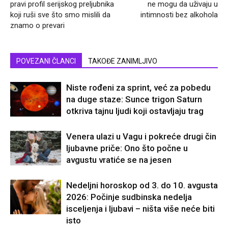
pravi profil serijskog preljubnika
ne mogu da uživaju u
koji ruši sve što smo mislili da
intimnosti bez alkohola
znamo o prevari
POVEZANI ČLANCI
TAKOĐE ZANIMLJIVO
Niste rođeni za sprint, već za pobedu
na duge staze: Sunce trigon Saturn
otkriva tajnu ljudi koji ostavljaju trag
Venera ulazi u Vagu i pokreće drugi čin
ljubavne priče: Ono što počne u
avgustu vratiće se na jesen
Nedeljni horoskop od 3. do 10. avgusta
2026: Počinje sudbinska nedelja
isceljenja i ljubavi – ništa više neće biti
isto