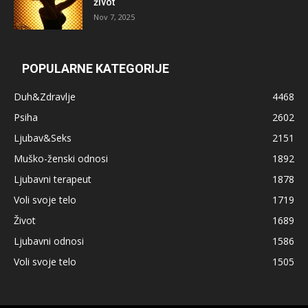
život
Nov 7, 2025
POPULARNE KATEGORIJE
Duh&Zdravlje
4468
Psiha
2602
Ljubav&Seks
2151
Muško-ženski odnosi
1892
Ljubavni terapeut
1878
Voli svoje telo
1719
Život
1689
Ljubavni odnosi
1586
Voli svoje telo
1505