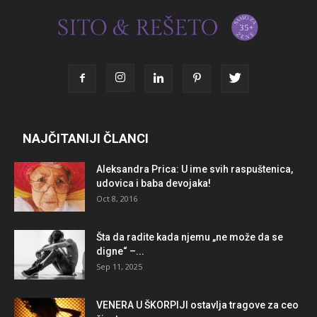
NAJČITANIJI ČLANCI
Aleksandra Prica: U ime svih raspuštenica,
udovica i baba devojaka!
Oct 8, 2016
Šta da radite kada njemu „ne može da se
digne“ –...
Sep 11, 2025
VENERA U ŠKORPIJI ostavlja tragove za ceo