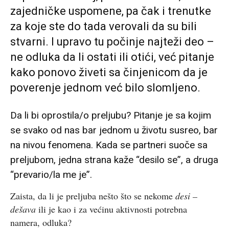
zajedničke uspomene, pa čak i trenutke
za koje ste do tada verovali da su bili
stvarni. I upravo tu počinje najteži deo –
ne odluka da li ostati ili otići, već pitanje
kako ponovo živeti sa činjenicom da je
poverenje jednom već bilo slomljeno.
Da li bi oprostila/o preljubu? Pitanje je sa kojim
se svako od nas bar jednom u životu susreo, bar
na nivou fenomena. Kada se partneri suoče sa
preljubom, jedna strana kaže “desilo se”, a druga
“prevario/la me je”.
Zaista, da li je preljuba nešto što se nekome
desi –
dešava
ili je kao i za većinu aktivnosti potrebna
namera, odluka?