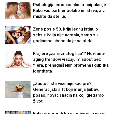
Psihologija emocionalne manipulacije:
Kako vas partner polako uništava, a vi
mislite da ste ludi
Žene posle 50. kriju jednu istinu o
seksu: želja nije nestala, samo su
godinama učene da je se stide
Kraj ere „zamrznutog lica“? Novi anti-
aging trendovi vraćaju mladost bez
filera, prenaglašenih promena i gubitka
identiteta
„Zašto ništa više nije kao pre?“
Generacijski šift koji menja ljubav,
posao, novac i način na koji gledamo
život
Kako prebroditi krizu poverenja nakon