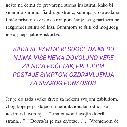
nešto na čemu će prevarena strana insistirati kako bi
smanjila sumnju. Sa druge strane, sumnja je opravdana
i biće prisutna sve dok kroz ponašanje svog partnera ne
razgraniči istinu od laži. Sumnjom se štiti od mogućeg
novog neprijatnog iskustva.
KADA SE PARTNERI SUOČE DA MEĐU
NJIMA VIŠE NEMA DOVOLJNO VERE
ZA NOVI POČETAK, PRELJUBA
POSTAJE SIMPTOM OZDRAVLJENJA
ZA SVAKOG PONAOSOB.
Jer je do tada svako živeo sa nekom svojom zabludom,
zbog koje je pristajao na nefunkcionalan odnos sa
nekim od uverenja – “Ima ona/on i svojih dobrih
strana…”, “Dobra/ar je majka/otac…”, “Vremenom će