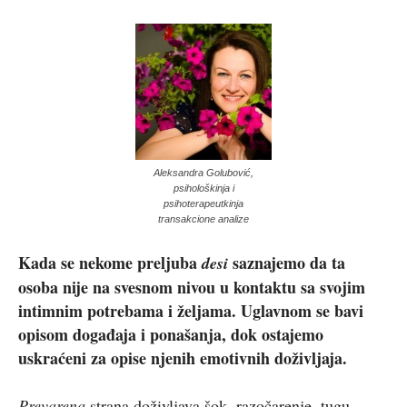
Aleksandra Golubović,
psihološkinja i
psihoterapeutkinja
transakcione analize
Kada se nekome preljuba
saznajemo da ta
desi
osoba nije na svesnom nivou u kontaktu sa svojim
intimnim potrebama i željama. Uglavnom se bavi
opisom događaja i ponašanja, dok ostajemo
uskraćeni za opise njenih emotivnih doživljaja.
Prevarena
strana doživljava šok, razočarenje, tugu,