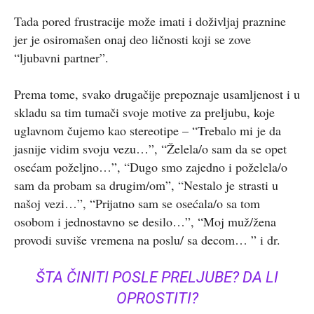
Tada pored frustracije može imati i doživljaj praznine
jer je osiromašen onaj deo ličnosti koji se zove
“ljubavni partner”.
Prema tome, svako drugačije prepoznaje usamljenost i u
skladu sa tim tumači svoje motive za preljubu, koje
uglavnom čujemo kao stereotipe – “Trebalo mi je da
jasnije vidim svoju vezu…”, “Želela/o sam da se opet
osećam poželjno…”, “Dugo smo zajedno i poželela/o
sam da probam sa drugim/om”, “Nestalo je strasti u
našoj vezi…”, “Prijatno sam se osećala/o sa tom
osobom i jednostavno se desilo…”, “Moj muž/žena
provodi suviše vremena na poslu/ sa decom… ” i dr.
ŠTA ČINITI POSLE PRELJUBE? DA LI
OPROSTITI?