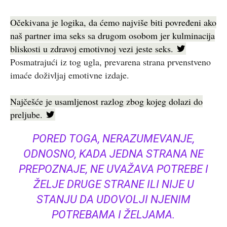
Očekivana je logika, da ćemo najviše biti povređeni ako
naš partner ima seks sa drugom osobom jer kulminacija
bliskosti u zdravoj emotivnoj vezi jeste seks.
Posmatrajući iz tog ugla, prevarena strana prvenstveno
imaće doživljaj emotivne izdaje.
Najčešće je usamljenost razlog zbog kojeg dolazi do
preljube.
PORED TOGA, NERAZUMEVANJE,
ODNOSNO, KADA JEDNA STRANA NE
PREPOZNAJE, NE UVAŽAVA POTREBE I
ŽELJE DRUGE STRANE ILI NIJE U
STANJU DA UDOVOLJI NJENIM
POTREBAMA I ŽELJAMA.