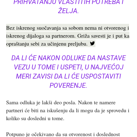
PRIHVATANJU VLASTITIH POTREBA I
ŽELJA.
Bez iskrenog suočavanja sa sobom nema ni otvorenog i
iskrenog dijaloga sa partnerom. Griža savesti je i put ka
opraštanju sebi za učinjenu preljubu.
DA LI ĆE NAKON ODLUKE DA NASTAVE
VEZU U TOME I USPETI, U NAJVEĆOJ
MERI ZAVISI DA LI ĆE USPOSTAVITI
POVERENJE.
Sama odluka je lakši deo posla. Nakon te namere
partneri će biti na iskušenju da li mogu da je sprovedu i
koliko su dosledni u tome.
Potpuno je očekivano da su otvorenost i doslednost