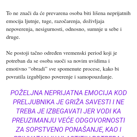
To ne znači da će prevarena osoba biti lišena neprijatnih
emocija ljutnje, tuge, razočarenja, doživljaja
nepoverenja, nesigurnosti, odnosno, sumnje u sebe i
druge.
Ne postoji tačno određen vremenski period koji je
potreban da se osoba suoči sa novim uvidima i
emotivno “obradi” sve spomenute procese, kako bi
povratila izgubljeno poverenje i samopouzdanje.
POŽELJNA NEPRIJATNA EMOCIJA KOD
PRELJUBNIKA JE GRIŽA SAVESTI I NE
TREBA JE IZBEGAVATI JER VODI KA
PREUZIMANJU VEĆE ODGOVORNOSTI
ZA SOPSTVENO PONAŠANJE, KAO I