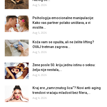
Aug 5, 2026
Psihologija emocionalne manipulacije:
Kako vas partner polako uništava, a vi
mislite...
Aug 5, 2026
Koža vam se opušta, ali ne želite lifting?
OVAJ tretman zagreva...
Aug 5, 2026
Žene posle 50. kriju jednu istinu o seksu:
želja nije nestala,...
Aug 4, 2026
Kraj ere „zamrznutog lica“? Novi anti-aging
trendovi vraćaju mladost bez filera,...
Aug 4, 2026