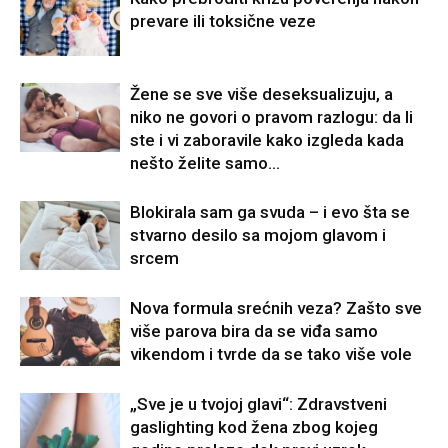
prevare ili toksične veze
Žene se sve više deseksualizuju, a
niko ne govori o pravom razlogu: da li
ste i vi zaboravile kako izgleda kada
nešto želite samo...
Blokirala sam ga svuda – i evo šta se
stvarno desilo sa mojom glavom i
srcem
Nova formula srećnih veza? Zašto sve
više parova bira da se viđa samo
vikendom i tvrde da se tako više vole
„Sve je u tvojoj glavi“: Zdravstveni
gaslighting kod žena zbog kojeg