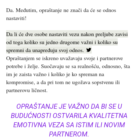
Da. Međutim, opraštanje ne znači da će se odnos
nastaviti!
Da li će dve osobe nastaviti vezu nakon preljube zavisi
od toga koliko su jedno drugome važni i koliko su
spremni da unapređuju svoj odnos.
Opraštanjem se iskreno uvažavaju svoje i partnerove
potrebe i želje. Suočavaju se sa realnošću, odnosno, šta
im je zaista važno i koliko je ko spreman na
kompromise, a da pri tom ne ugožava sopstvenu ili
partnerovu ličnost.
OPRAŠTANJE JE VAŽNO DA BI SE U
BUDUĆNOSTI OSTVARILA KVALITETNA
EMOTIVNA VEZA SA ISTIM ILI NOVIM
PARTNEROM.