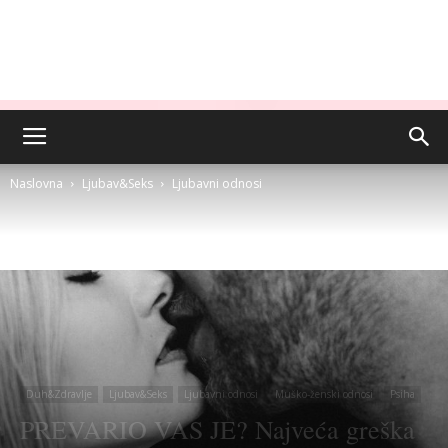
Naslovna
Ljubav&Seks
Ljubavni odnosi
Duh&Zdravlje
Ljubav&Seks
Ljubavni odnosi
Muško-ženski odnosi
Psiha
PREVARIO VAS JE? Najveća greška