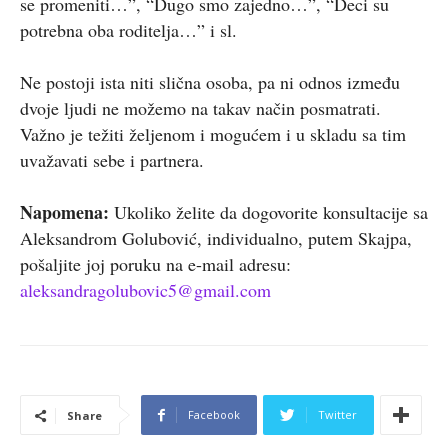
se promeniti…”, “Dugo smo zajedno…”, “Deci su
potrebna oba roditelja…” i sl.
Ne postoji ista niti slična osoba, pa ni odnos između
dvoje ljudi ne možemo na takav način posmatrati.
Važno je težiti željenom i mogućem i u skladu sa tim
uvažavati sebe i partnera.
Napomena:
Ukoliko želite da dogovorite konsultacije sa
Aleksandrom Golubović, individualno, putem Skajpa,
pošaljite joj poruku na e-mail adresu:
aleksandragolubovic5@gmail.com
Facebook
Twitter
Share