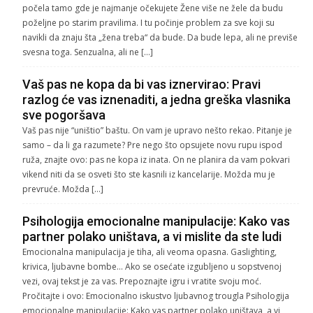
počela tamo gde je najmanje očekujete Žene više ne žele da budu
poželjne po starim pravilima. I tu počinje problem za sve koji su
navikli da znaju šta „žena treba“ da bude. Da bude lepa, ali ne previše
svesna toga. Senzualna, ali ne […]
Vaš pas ne kopa da bi vas iznervirao: Pravi
razlog će vas iznenaditi, a jedna greška vlasnika
sve pogoršava
Vaš pas nije “uništio” baštu. On vam je upravo nešto rekao. Pitanje je
samo – da li ga razumete? Pre nego što opsujete novu rupu ispod
ruža, znajte ovo: pas ne kopa iz inata. On ne planira da vam pokvari
vikend niti da se osveti što ste kasnili iz kancelarije. Možda mu je
prevruće. Možda […]
Psihologija emocionalne manipulacije: Kako vas
partner polako uništava, a vi mislite da ste ludi
Emocionalna manipulacija je tiha, ali veoma opasna. Gaslighting,
krivica, ljubavne bombe… Ako se osećate izgubljeno u sopstvenoj
vezi, ovaj tekst je za vas. Prepoznajte igru i vratite svoju moć.
Pročitajte i ovo: Emocionalno iskustvo ljubavnog trougla Psihologija
emocionalne manipulacije: Kako vas partner polako uništava, a vi