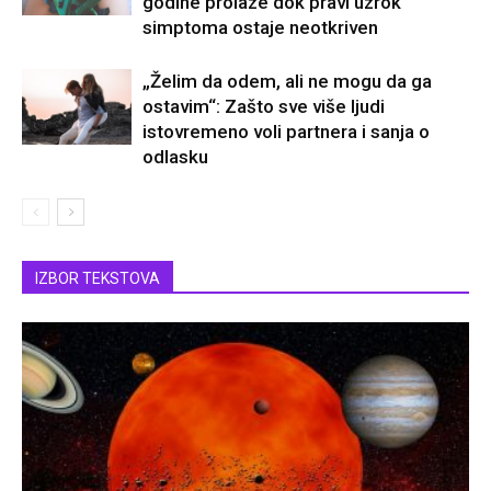
godine prolaze dok pravi uzrok
simptoma ostaje neotkriven
„Želim da odem, ali ne mogu da ga
ostavim“: Zašto sve više ljudi
istovremeno voli partnera i sanja o
odlasku
IZBOR TEKSTOVA