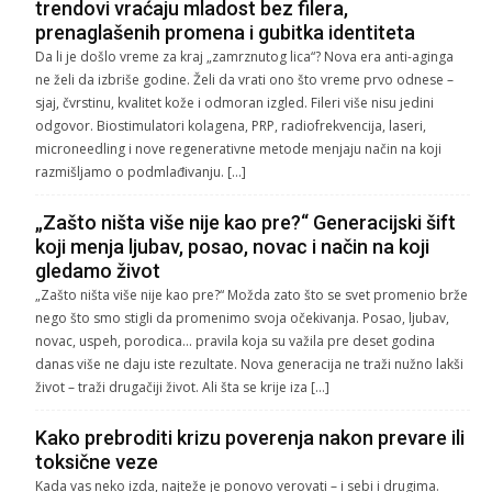
trendovi vraćaju mladost bez filera,
prenaglašenih promena i gubitka identiteta
Da li je došlo vreme za kraj „zamrznutog lica“? Nova era anti-aginga
ne želi da izbriše godine. Želi da vrati ono što vreme prvo odnese –
sjaj, čvrstinu, kvalitet kože i odmoran izgled. Fileri više nisu jedini
odgovor. Biostimulatori kolagena, PRP, radiofrekvencija, laseri,
microneedling i nove regenerativne metode menjaju način na koji
razmišljamo o podmlađivanju. […]
„Zašto ništa više nije kao pre?“ Generacijski šift
koji menja ljubav, posao, novac i način na koji
gledamo život
„Zašto ništa više nije kao pre?“ Možda zato što se svet promenio brže
nego što smo stigli da promenimo svoja očekivanja. Posao, ljubav,
novac, uspeh, porodica… pravila koja su važila pre deset godina
danas više ne daju iste rezultate. Nova generacija ne traži nužno lakši
život – traži drugačiji život. Ali šta se krije iza […]
Kako prebroditi krizu poverenja nakon prevare ili
toksične veze
Kada vas neko izda, najteže je ponovo verovati – i sebi i drugima.