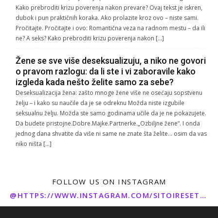
Kako prebroditi krizu poverenja nakon prevare? Ovaj tekst je iskren,
dubok i pun praktičnih koraka. Ako prolazite kroz ovo – niste sami.
Pročitajte. Pročitajte i ovo: Romantična veza na radnom mestu – da ili
ne? A seks? Kako prebroditi krizu poverenja nakon […]
Žene se sve više deseksualizuju, a niko ne govori
o pravom razlogu: da li ste i vi zaboravile kako
izgleda kada nešto želite samo za sebe?
Deseksualizacija žena: zašto mnoge žene više ne osećaju sopstvenu
želju – i kako su naučile da je se odreknu Možda niste izgubile
seksualnu želju. Možda ste samo godinama učile da je ne pokazujete.
Da budete pristojne.Dobre.Majke.Partnerke.„Ozbiljne žene“. I onda
jednog dana shvatite da više ni same ne znate šta želite… osim da vas
niko ništa […]
FOLLOW US ON INSTAGRAM
@HTTPS://WWW.INSTAGRAM.COM/SITOIRESETO/