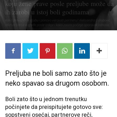
koju žene prave posle preljube može da
ih zarobi u istoj boli godinama
Kako prevazići preljubu i ponovo verovati partneru? Aleksandra Golubović
otkriva šta se događa posle izdaje i kako zaista počinje oporavak odnosa.
Preljuba ne boli samo zato što je
neko spavao sa drugom osobom.
Boli zato što u jednom trenutku
počinjete da preispitujete gotovo sve:
sopstveni osećaj, partnerove reči,