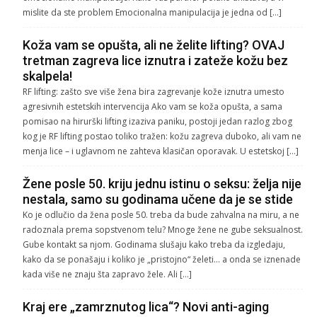
mislite da ste problem Emocionalna manipulacija je jedna od […]
Koža vam se opušta, ali ne želite lifting? OVAJ
tretman zagreva lice iznutra i zateže kožu bez
skalpela!
RF lifting: zašto sve više žena bira zagrevanje kože iznutra umesto
agresivnih estetskih intervencija Ako vam se koža opušta, a sama
pomisao na hirurški lifting izaziva paniku, postoji jedan razlog zbog
kog je RF lifting postao toliko tražen: kožu zagreva duboko, ali vam ne
menja lice – i uglavnom ne zahteva klasičan oporavak. U estetskoj […]
Žene posle 50. kriju jednu istinu o seksu: želja nije
nestala, samo su godinama učene da je se stide
Ko je odlučio da žena posle 50. treba da bude zahvalna na miru, a ne
radoznala prema sopstvenom telu? Mnoge žene ne gube seksualnost.
Gube kontakt sa njom. Godinama slušaju kako treba da izgledaju,
kako da se ponašaju i koliko je „pristojno“ želeti… a onda se iznenade
kada više ne znaju šta zapravo žele. Ali […]
Kraj ere „zamrznutog lica“? Novi anti-aging