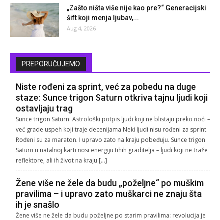
„Zašto ništa više nije kao pre?“ Generacijski
šift koji menja ljubav,...
Aug 4, 2026
PREPORUČUJEMO
Niste rođeni za sprint, već za pobedu na duge
staze: Sunce trigon Saturn otkriva tajnu ljudi koji
ostavljaju trag
Sunce trigon Saturn: Astrološki potpis ljudi koji ne blistaju preko noći –
već grade uspeh koji traje decenijama Neki ljudi nisu rođeni za sprint.
Rođeni su za maraton. I upravo zato na kraju pobeđuju. Sunce trigon
Saturn u natalnoj karti nosi energiju tihih graditelja – ljudi koji ne traže
reflektore, ali ih život na kraju […]
Žene više ne žele da budu „poželjne“ po muškim
pravilima – i upravo zato muškarci ne znaju šta
ih je snašlo
Žene više ne žele da budu poželjne po starim pravilima: revolucija je