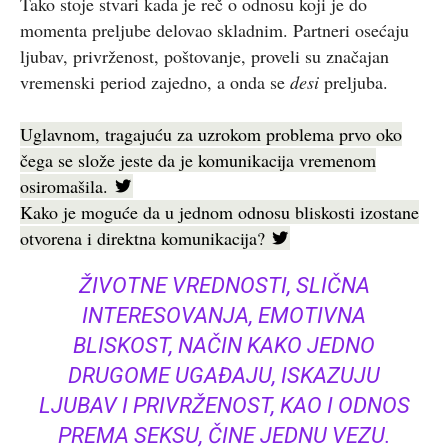
Tako stoje stvari kada je reč o odnosu koji je do
momenta preljube delovao skladnim. Partneri osećaju
ljubav, privrženost, poštovanje, proveli su značajan
vremenski period zajedno, a onda se
desi
preljuba.
Uglavnom, tragajuću za uzrokom problema prvo oko
čega se slože jeste da je komunikacija vremenom
osiromašila.
Kako je moguće da u jednom odnosu bliskosti izostane
otvorena i direktna komunikacija?
ŽIVOTNE VREDNOSTI, SLIČNA
INTERESOVANJA, EMOTIVNA
BLISKOST, NAČIN KAKO JEDNO
DRUGOME UGAĐAJU, ISKAZUJU
LJUBAV I PRIVRŽENOST, KAO I ODNOS
PREMA SEKSU, ČINE JEDNU VEZU.