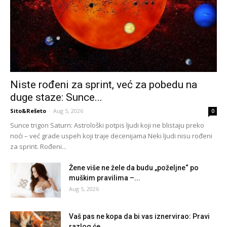
Niste rođeni za sprint, već za pobedu na
duge staze: Sunce...
Sito&Rešeto
-
Aug 5, 2026
0
Sunce trigon Saturn: Astrološki potpis ljudi koji ne blistaju preko
noći – već grade uspeh koji traje decenijama Neki ljudi nisu rođeni
za sprint. Rođeni...
Žene više ne žele da budu „poželjne“ po
muškim pravilima –...
Aug 5, 2026
Vaš pas ne kopa da bi vas iznervirao: Pravi
razlog će...