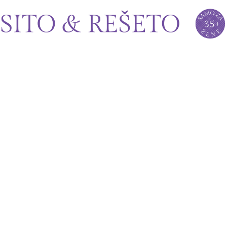
Sito&Rešeto