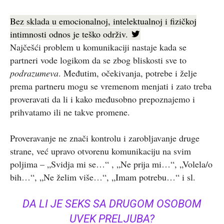
Bez sklada u emocionalnoj, intelektualnoj i fizičkoj
intimnosti odnos je teško održiv.
Najčešći problem u komunikaciji nastaje kada se
partneri vode logikom da se zbog bliskosti sve to
podrazumeva
. Međutim, očekivanja, potrebe i želje
prema partneru mogu se vremenom menjati i zato treba
proveravati da li i kako međusobno prepoznajemo i
prihvatamo ili ne takve promene.
Proveravanje ne znači kontrolu i zarobljavanje druge
strane, već upravo otvorenu komunikaciju na svim
poljima – „Svidja mi se…“ , „Ne prija mi…“, „Volela/o
bih…“, „Ne želim više…“, „Imam potrebu…“ i sl.
DA LI JE SEKS SA DRUGOM OSOBOM
UVEK PRELJUBA?