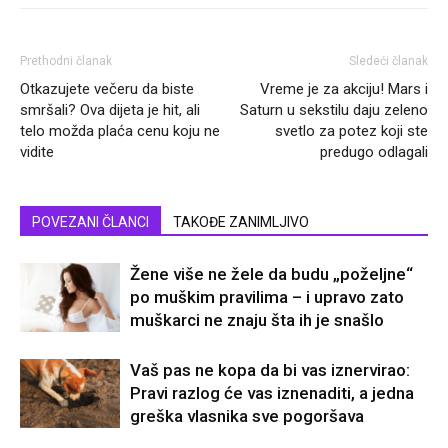
Prethodni članak
Sledeći članak
Otkazujete večeru da biste
Vreme je za akciju! Mars i
smršali? Ova dijeta je hit, ali
Saturn u sekstilu daju zeleno
telo možda plaća cenu koju ne
svetlo za potez koji ste
vidite
predugo odlagali
POVEZANI ČLANCI
TAKOĐE ZANIMLJIVO
Žene više ne žele da budu „poželjne“
po muškim pravilima – i upravo zato
muškarci ne znaju šta ih je snašlo
Vaš pas ne kopa da bi vas iznervirao:
Pravi razlog će vas iznenaditi, a jedna
greška vlasnika sve pogoršava